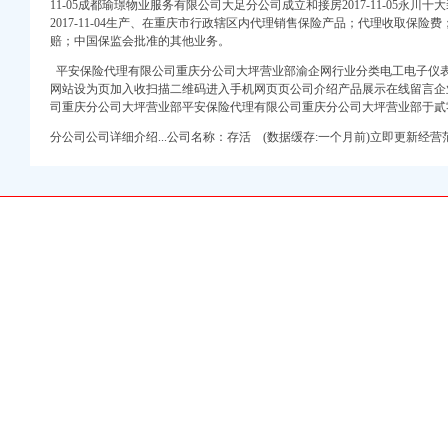
11-05成都瑜璟物业服务有限公司大足分公司成立和接房2017-11-05永
2017-11-04生产、在重庆市行政辖区内代理销售保险产品；代理收取保
赔；中国保监会批准的其他业务。
平安保险代理有限公司重庆分公司大坪营业部渝企网行业分类电工电子仪
网站设为页加入收扫描二维码进入手机网页页公司介绍产品展示在线留言企
司重庆分公司大坪营业部平安保险代理有限公司重庆分公司大坪营业部于貳
分公司公司详细介绍...公司名称：存活 (数据缓存:一个月前)立即更新经营
大全,广州大坪企业
送服务公司
用报告_工商信息-
格_快专递
应信息-环球经贸网
,厂家,图片,公司
送服务公司
搜狐社会_搜狐网
格_快专递