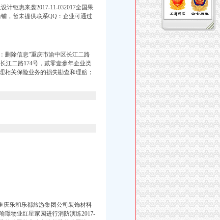
计钜惠来袭2017-11-032017全国果
为免费商铺，暂未提供联系QQ：企业可通过
：删除信息”重庆市渝中区长江二路
长江二路174号，貳零壹參年企业类
理相关保险业务的损失勘查和理赔；
重庆乐和乐都旅游集团公司装饰材料
-05瑜璟物业红星家园进行消防演练2017-