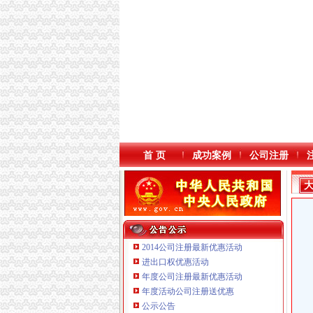
首 页
成功案例
公司注册
2014公司注册最新优惠活动
进出口权优惠活动
年度公司注册最新优惠活动
年度活动公司注册送优惠
重庆海谛升进出口贸易有限公司 渝北100万 （
公示公告