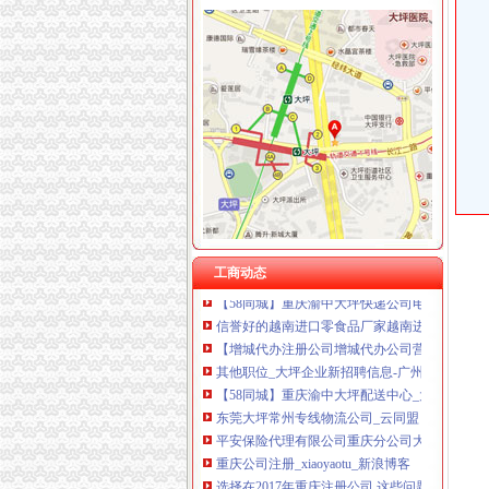
大坪代办进出口公司
其他职位_大坪企业新招聘信息-广州58同城
帅博工商*办重庆公司注册-帅博工商咨询服务部
黄埔区代办工商注册黄埔区申请一般纳税人图片
重庆公司注册_xiaoyaotu_新浪博客
【58同城】重庆渝中大坪配送中心_大坪生活配
乐天玛（重庆）商业有限公司大坪店联系方式_信
东莞大坪常州专线物流公司_云同盟
工商动态
【58同城】重庆渝中大坪快递公司电话_快递价
信誉好的越南进口零食品厂家越南进口代理-供
【增城代办注册公司增城代办公司营业执照】价格
其他职位_大坪企业新招聘信息-广州58同城
【58同城】重庆渝中大坪配送中心_大坪生活配
东莞大坪常州专线物流公司_云同盟
平安保险代理有限公司重庆分公司大坪营业部
重庆公司注册_xiaoyaotu_新浪博客
选择在2017年重庆注册公司,这些问题得知道_
【58同城】重庆渝中大坪快递公司电话_快递价