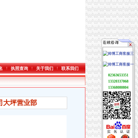
名
执照查询
关于我们
联系我们
02363653351
13320337068
13368080804
司大坪营业部