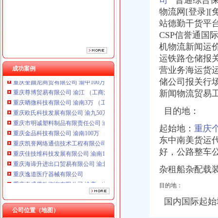
司
普通综合保
物流网[登录]
站德勤干货平台
CSP信誉通国际
重庆海谛升进出口贸易有限公司 渝北100万 （进出口权）
机物流新闻运
重庆逸道医疗器械有限公司
运铁路仓储报
重庆泰盛贷款咨询有限公司 渝高 （工商注册）
成功案例
营业务海运货
重庆奎颜尼商贸有限公司 渝中100万 （工商注册）
储公司报关行
重庆尊博贸易有限公司 渝江 （工商注册）
新闻物流贸易
重庆晒微科技有限公司 渝南3万 （工商注册）
重庆欧氏科技发展有限公司 渝九50万 （进出口权）
目的地：
重庆市明诚塑料制品有限责任公司 渝高100万 （进出口权）
重庆金品科技有限公司 渝南100万 （进出口权）
起始地：
重庆
重庆凯誉网络通信技术工程有限公司 渝中300万 （工商变更）
东中南美货运
重庆佳技维科技发展有限公司 渝南100万 （进出口权）
好，公路整车
重庆海谛升进出口贸易有限公司 渝北100万 （进出口权）
重庆逸道医疗器械有限公司
杂租船杂配载
重庆泰盛贷款咨询有限公司 渝高 （工商注册）
目的地：
重庆奎颜尼商贸有限公司 渝中100万 （工商注册）
重庆尊博贸易有限公司 渝江 （工商注册）
国内国际起始
重庆天地代办进出口公司
重庆晒微科技有限公司 渝南3万 （工商注册）
公司位置（地图）
【重庆北京天地顺聘货运代理公司】网点,地址,电话,营业时间-大
重庆欧氏科技发展有限公司 渝九50万 （进出口权）