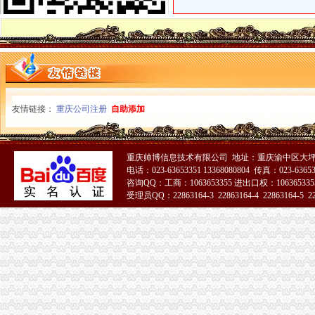
重庆朝天门火锅加盟,重庆朝天门火锅代理,重庆朝天门火锅连锁加
重庆利耀国际物流有限公司
重庆雅皎贸易有限公司2017新招聘信息_电话_地址-58企业名录
重庆商务服务公司-顺企网重庆黄页
重庆微商服装代理一手货源重庆女孩服装批发-服装服饰-供求信息-中国
【2014年重庆美购贸易有限公司新招聘信息_电话_地址】-赶集网
大坪代办进出口公司
帅博工商*办重庆公司注册-帅博工商咨询服务部
友情链接：
重庆公司注册
自助添加
美国纸尿裤进口代理报关公司
新华锦北方大纯进出口代理无自营
重庆真谛知识产权代理有限公司2017招聘_重庆校园招聘
重庆帅博信息技术有限公司 地址：重庆渝中区大坪
【代办资质专业的团队】-渝中大坪易登网
电话：023-63653351 13368080804 传真：023-6365
重庆公司注册_xiaoyaotu_新浪博客
咨询QQ：工商：1063653355 进出口权：1063653355
信誉好的越南进口零食品厂家越南进口代理-供应信息-环球经贸网
受理员QQ：22863164-3 22863164-4 22863164-5 228
重庆验资开户：代办公司代办区县主城房地产开发资质,入渝备案,执
51La
法国台灯/落地灯进口代理报关公司-报关服务-久久信息网
【58同城】重庆渝中大坪快递公司电话_快递价格_快专递
渝中区代办进出口公司流程
办理广州进出口权的流程有没有公司可以代办进出口权-广州58同城
代理进口清关报检流程_供应产品_东莞市聚海进出口报关有限公司
【深圳国际贸易公司注册流程条件P深圳进出口权代办】-南山前海易
其他产品进口流程|其他产品进口代理|华南亚东进出口有限公司