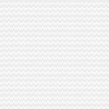
家居代理招商厂家_家居代理招商厂家/公司-阿里巴巴公司黄页
华立业：2009年半年度报告_证券之星
重庆义乌小商品营销定位招商策划方案.doc
宝山区（黑龙江省双鸭山市辖区）-搜百科
宝山区（黑龙江省双鸭山市辖区）-搜百科
中国房地产开发企业名录—6-敖汉开发区招商网-中国招商引资信
华立业：2008年度审计报告_证券之星
重庆数码电脑公司-顺企网重庆黄页
重庆天地代办进出口公司
海haiyao品牌代理招商-招商加盟-globrand（全球品牌网）
重庆物流服务公司_物流服务厂_生产厂家企业公司
重庆地铁隧道项目引进盾构机设备招标报关代理公司
中原地产免中介费家代理“重庆瑞安天地”-房产新闻-重庆搜狐焦点网
重庆恒信天地房地产代理有限公司发展战略研究-收费硕士博士论文-论
国内速递代理厂家_国内速递代理厂家/公司-阿里巴巴公司黄页
天津港巧克力代理进口公司_志趣网
中东专线深圳市飞达国际货运代理有限公司有[公司已核实]-搜狐
深圳证券交易所上市公司_焦点_新浪财经_新浪网
大连盾构机进口清关代理公司-中国制造交易网
朝天门代办进出口公司
重庆蝶丽人贸易有限公司2017新招聘信息_电话_地址-58企业名录
重庆重庆西源商标代理有限公司附近酒店【携程酒店】_第7页