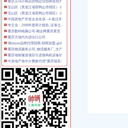
宝山区（黑龙江省双鸭山市辖区）-搜百科
宝山区（黑龙江省双鸭山市辖区）-搜百科
中国房地产开发企业名录—6-敖汉开发区招商网-中国招商引资信
华立业：2008年度审计报告_证券之星
重庆数码电脑公司-顺企网重庆黄页
重庆天地代办进出口公司
海haiyao品牌代理招商-招商加盟-globrand（全球品牌网）
重庆物流服务公司_物流服务厂_生产厂家企业公司
重庆地铁隧道项目引进盾构机设备招标报关代理公司
中原地产免中介费家代理“重庆瑞安天地”-房产新闻-重庆搜狐焦点网
重庆恒信天地房地产代理有限公司发展战略研究-收费硕士博士论文-论
国内速递代理厂家_国内速递代理厂家/公司-阿里巴巴公司黄页
天津港巧克力代理进口公司_志趣网
中东专线深圳市飞达国际货运代理有限公司有[公司已核实]-搜狐
深圳证券交易所上市公司_焦点_新浪财经_新浪网
大连盾构机进口清关代理公司-中国制造交易网
朝天门代办进出口公司
重庆蝶丽人贸易有限公司2017新招聘信息_电话_地址-58企业名录
重庆重庆西源商标代理有限公司附近酒店【携程酒店】_第7页
重庆国际货运专线：渝新欧进口平行车运输清关代理-重庆爱问分类
【重庆朝天门易碎品物流_易碎品运输价格_易碎品托运电话】-重庆赶