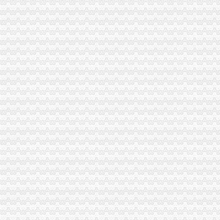
代理进口清关报检流程_供应产品_东莞市聚海进出口报关有限公司
【深圳国际贸易公司注册流程条件P深圳进出口权代办】-南山前海易
其他产品进口流程|其他产品进口代理|华南亚东进出口有限公司
进出口权变更办理流程及所需资料？-企业法人变更流程,公司变更法
/上海代理进口旧设备报关】厂家,价格,图片_虎桥进出口贸易公司_
一般产品出口代理业务流程-进出口代理|进出口报关|进口代理|出口代理|
【镇江进出口公司注册_进出口公司注册流程_进出口公司注册代理】-
广发证券
招商银行--重庆百货（）重大资产购买及托管暨关联交易预案
渝中区代办进出口公司
渝中区铝管的价格_铝信
重庆渝中区肖杰律师-中顾法律网
【重庆代理记账|重庆代理记账公司】-重庆58分类网
包头到渝中区物流货运北京到渝中区物流搬家-产品展示-
重庆环保产品标志认证|重庆有机认证|重庆普道企业管理咨询有限公司
渝中区增高鞋加盟渝中区增高鞋加盟店渝中区加盟增高鞋店-渝中区
重庆蓝鼎影视媒有限公司,主营：影视制作的策划；承办经批准的文
渝中区大坪正街四室两厅豪华大套房_重庆渝中区大坪短租房_游天下
民生国际船务代理有限公司
重庆食品饮料企业黄页
代办进出口公司