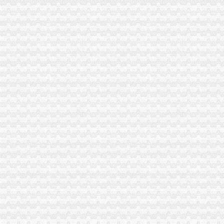
重庆国际货运专线：渝新欧进口平行车运输清关代理-重庆爱问分类
【重庆朝天门易碎品物流_易碎品运输价格_易碎品托运电话】-重庆赶
重庆朝天门火锅加盟,重庆朝天门火锅代理,重庆朝天门火锅连锁加
重庆利耀国际物流有限公司
重庆雅皎贸易有限公司2017新招聘信息_电话_地址-58企业名录
重庆商务服务公司-顺企网重庆黄页
重庆微商服装代理一手货源重庆女孩服装批发-服装服饰-供求信息-中国
【2014年重庆美购贸易有限公司新招聘信息_电话_地址】-赶集网
大坪代办进出口公司
帅博工商*办重庆公司注册-帅博工商咨询服务部
美国纸尿裤进口代理报关公司
新华锦北方大纯进出口代理无自营
重庆真谛知识产权代理有限公司2017招聘_重庆校园招聘
【代办资质专业的团队】-渝中大坪易登网
重庆公司注册_xiaoyaotu_新浪博客
信誉好的越南进口零食品厂家越南进口代理-供应信息-环球经贸网
重庆验资开户：代办公司代办区县主城房地产开发资质,入渝备案,执
法国台灯/落地灯进口代理报关公司-报关服务-久久信息网
【58同城】重庆渝中大坪快递公司电话_快递价格_快专递
渝中区代办进出口公司流程
办理广州进出口权的流程有没有公司可以代办进出口权-广州58同城