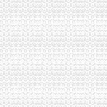
进出口权变更办理流程及所需资料？-企业法人变更流程,公司变更法
/上海代理进口旧设备报关】厂家,价格,图片_虎桥进出口贸易公司_
一般产品出口代理业务流程-进出口代理|进出口报关|进口代理|出口代理|
【镇江进出口公司注册_进出口公司注册流程_进出口公司注册代理】-
广发证券
招商银行--重庆百货（）重大资产购买及托管暨关联交易预案
渝中区代办进出口公司
渝中区铝管的价格_铝信
重庆渝中区肖杰律师-中顾法律网
【重庆代理记账|重庆代理记账公司】-重庆58分类网
包头到渝中区物流货运北京到渝中区物流搬家-产品展示-
重庆环保产品标志认证|重庆有机认证|重庆普道企业管理咨询有限公司
渝中区增高鞋加盟渝中区增高鞋加盟店渝中区加盟增高鞋店-渝中区
重庆蓝鼎影视媒有限公司,主营：影视制作的策划；承办经批准的文
渝中区大坪正街四室两厅豪华大套房_重庆渝中区大坪短租房_游天下
民生国际船务代理有限公司
重庆食品饮料企业黄页
代办进出口公司
德注册进出口贸易公司（外贸公司）代办,德工商注册代办【今日
常州市好的代办进出口权公司-咨询培训-人民铁道网
东莞市众达辉进出口有限公司-代理进口,代理商检,二手机械进口,