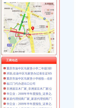
渝中区马家堡
【招商银行渝中区马家堡自助银行】招商银行渝中区马家堡自助银行
【重庆市渝中区大坪制面厂马家堡饮食店】重庆市渝中区大坪制面厂
重庆市渝中区马家堡小学2017年新生招生通告！_重庆幼升小_家长帮
2017年重庆二级建造师考试地点重庆市渝中区马家堡小学在哪？_二级
重庆市渝中区马家堡小学校怎么样_百度知道
渝中区社区服务网-马家堡社区
渝中区马家堡小学二年级三班二单元复习资料(一)_老师_新浪博客
工商动态
重庆市渝中区马家堡小学二年级3班歌咏比赛-原创-高清-爱奇艺
求助,在渝中区马家堡办过准生证MM帮忙说哈有些啥要求。-孕期闲聊
重庆市渝中区马家堡小学校歌—在线播放—优酷网,高清在线观看
临江门代办进出口公司
非洲崖豆木厂家_非洲崖豆木厂家/公司-阿里巴巴公司黄页
华立业：2008年半年度报告_证券之星
家居代理招商厂家_家居代理招商厂家/公司-阿里巴巴公司黄页
华立业：2009年半年度报告_证券之星
重庆义乌小商品营销定位招商策划方案.doc