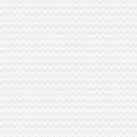
买单报关|代办产地证|代办出口许可证|深圳市宏旺进出口贸易有限公司
【进出口代理_代办产地证_海运订舱_中港运输】-深圳市中惠进出口有
太仓代办机电进口许可证太仓机床设备进口-进口报关-上海虎桥进出口
宁波贸易公司注册,代办外贸公司申请进出口代理-宁波便民网
河南代办注册网|进出口权怎样办理|进出口许可证办理|进出口权怎么申
【珠海壹按我帮你企业登记代理有限公司_快办理进出口经营权3天完
德宏上源电力进出口有限责任公司出口退税咨询、代办出口退税项目公
渝中区马家堡
【招商银行渝中区马家堡自助银行】招商银行渝中区马家堡自助银行
【重庆市渝中区大坪制面厂马家堡饮食店】重庆市渝中区大坪制面厂
重庆市渝中区马家堡小学2017年新生招生通告！_重庆幼升小_家长帮
2017年重庆二级建造师考试地点重庆市渝中区马家堡小学在哪？_二级
重庆市渝中区马家堡小学校怎么样_百度知道
渝中区社区服务网-马家堡社区
渝中区马家堡小学二年级三班二单元复习资料(一)_老师_新浪博客
重庆市渝中区马家堡小学二年级3班歌咏比赛-原创-高清-爱奇艺
求助,在渝中区马家堡办过准生证MM帮忙说哈有些啥要求。-孕期闲聊
重庆市渝中区马家堡小学校歌—在线播放—优酷网,高清在线观看
临江门代办进出口公司
非洲崖豆木厂家_非洲崖豆木厂家/公司-阿里巴巴公司黄页
华立业：2008年半年度报告_证券之星