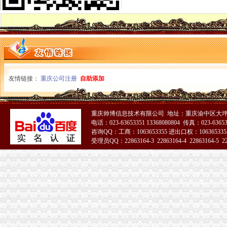
重庆环保产品标志认证|重庆有机认证|重庆普道企业管理咨询有限公司
【渝中机用锯条价格】渝中机用锯条报价/渝中机用锯条哪里买/哪里卖
重庆百货（）_公司公告_重庆百货大楼股份有限公司2013年度
重庆蓝鼎影视媒有限公司,主营：影视制作的策划；承办经批准的文
【重庆代理记账|重庆代理记账公司】-重庆58分类网
山东莱德管阀有限公司（重庆代理）-商铺
重庆旅游新报社有限公司
友情链接：
重庆公司注册
自助添加
重庆渝中区泰国乳胶枕头教大家如何买到正宗的泰国乳胶枕头_第1页_
渝中区铝管的价格_铝信
渝中区代办进出口公司
重庆帅博信息技术有限公司 地址：重庆渝中区大坪
鹿泉公司注册服务批发|价格|厂家_顺企网
电话：023-63653351 13368080804 传真：023-6365
[股东会]重庆百货：2010年度第三次临时股东大会会议资料-[中财网]
咨询QQ：工商：1063653355 进出口权：1063653355
大信国际物流（上海）有限公司重庆分公司-大信国际物流（上海）有
受理员QQ：22863164-3 22863164-4 22863164-5 228
重庆百货大楼股份有限公司关於预计2015年日常关联交易公告
51La
渝中区海事海商在线律师_渝中区海事海商律师在线免费咨询_华律网
成都西南交大工程建设咨询监理有限责任公司重庆分公司-主页
重庆百货大楼股份有限公司对外投资公告
常熟渝中区快递员招聘_虞山人才网
美亚集团-美亚国际机票代理,国际机票预订,美亚价机票预订,国
重庆太实业（集团）股份有限公司对外投资暨关联交易公告_财经_
民生国际船务代理有限公司