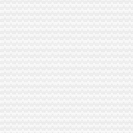
重庆食品饮料企业黄页
重庆市邮政公司
渝中区海事海商在线律师_渝中区海事海商律师在线免费咨询_华律网
重庆百货大楼股份有限公司对外投资公告
[关联交易]重庆百货：2013年度日常关联交易预计公告-[中财网]
渝中区大坪正街四室两厅豪华大套房_重庆渝中区大坪短租房_游天下
常熟渝中区快递员招聘_虞山人才网
重庆百货：2010年度第三次临时股东大会会议资料_证券之星
重庆枫诚信息技术有限公司招聘_重庆枫诚信息技术有限公司新招聘_
大信国际物流（上海）有限公司重庆分公司-大信国际物流（上海）有
渝中区增高鞋加盟渝中区增高鞋加盟店渝中区加盟增高鞋店-渝中区
鹿泉公司注册服务批发|价格|厂家_顺企网
重庆百货大楼股份有限公司关於预计2015年日常关联交易公告
重庆渝中区肖杰律师-中顾法律网
重庆太实业（集团）股份有限公司对外投资暨关联交易公告_财经_
[股东会]重庆百货：2010年度第三次临时股东大会会议资料-[中财网]
成都西南交大工程建设咨询监理有限责任公司重庆分公司-主页
【东莞货运代理|东莞货运代理公司】-广州58同城
2016年版重庆市渝中区招商引资项目策划咨询报告-中商产业研究院-中
美亚集团-美亚国际机票代理,国际机票预订,美亚价机票预订,国
招商银行--重庆百货（）2013年度日常关联交易预计公告