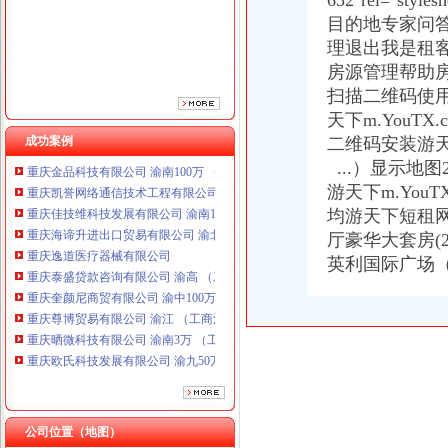
632"rel="st
重庆逸道医疗器械有限公司
目的地专家问
重庆泰盛贷款咨询有限公司 渝高 （工商注册）
理退出我是租
重庆奎颜尼商贸有限公司 渝中100万 （工商注册）
房源管理帮助
重庆尊博贸易有限公司 渝江 （工商注册）
重庆晒微科技有限公司 渝南3万 （工商注册）
扫描二维码使
重庆欧氏科技发展有限公司 渝九50万 （进出口权）
天下m.YouT
重庆市明诚塑料制品有限责任公司 渝高100万 （进出口权）
成功案例
二维码安装游
重庆金品科技有限公司 渝南100万 （进出口权）
...）显示地图
重庆凯誉网络通信技术工程有限公司 渝中300万 （工商变更）
游天下m.You
重庆佳技维科技发展有限公司 渝南100万 （进出口权）
均游天下短租
重庆海谛升进出口贸易有限公司 渝北100万 （进出口权）
厅豪华大套房(
重庆逸道医疗器械有限公司
重庆泰盛贷款咨询有限公司 渝高 （工商注册）
英利国际广场
重庆奎颜尼商贸有限公司 渝中100万 （工商注册）
重庆尊博贸易有限公司 渝江 （工商注册）
重庆晒微科技有限公司 渝南3万 （工商注册）
重庆欧氏科技发展有限公司 渝九50万 （进出口权）
重庆市明诚塑料制品有限责任公司 渝高100万 （进出口权）
重庆金品科技有限公司 渝南100万 （进出口权）
重庆凯誉网络通信技术工程有限公司 渝中300万 （工商变更）
重庆佳技维科技发展有限公司 渝南100万 （进出口权）
公司位置（地图）