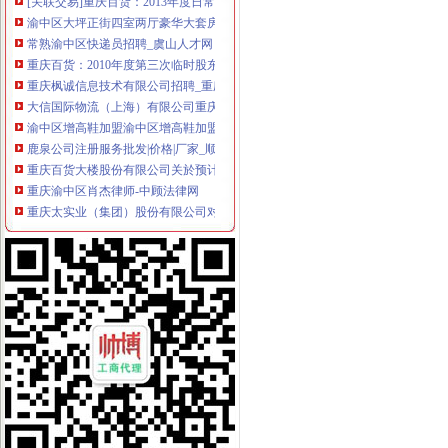
渝中区大坪正街四室两厅豪华大套房_重庆渝中区大坪短租房_游天下
常熟渝中区快递员招聘_虞山人才网
重庆百货：2010年度第三次临时股东大会会议资料_证券之星
重庆枫诚信息技术有限公司招聘_重庆枫诚信息技术有限公司新招聘_
大信国际物流（上海）有限公司重庆分公司-大信国际物流（上海）有
渝中区增高鞋加盟渝中区增高鞋加盟店渝中区加盟增高鞋店-渝中区
鹿泉公司注册服务批发|价格|厂家_顺企网
重庆百货大楼股份有限公司关於预计2015年日常关联交易公告
重庆渝中区肖杰律师-中顾法律网
重庆太实业（集团）股份有限公司对外投资暨关联交易公告_财经_
[股东会]重庆百货：2010年度第三次临时股东大会会议资料-[中财网]
成都西南交大工程建设咨询监理有限责任公司重庆分公司-主页
【东莞货运代理|东莞货运代理公司】-广州58同城
2016年版重庆市渝中区招商引资项目策划咨询报告-中商产业研究院-中
美亚集团-美亚国际机票代理,国际机票预订,美亚价机票预订,国
招商银行--重庆百货（）2013年度日常关联交易预计公告
包头到渝中区物流货运北京到渝中区物流搬家-产品展示-
【重庆商社力】现代,郑州日产经销商_销售电话：
人民法院公告_搜狐其它_搜狐网
重庆百货（）_公司公告_重庆百货大楼股份有限公司关于预计
杜邦制冷_德国谷轮_德国比泽尔-重庆市渝中区长江制冷设备经营部-
网上签订合同,被骗预付款我公司在2016年04月和一个代理公司签订