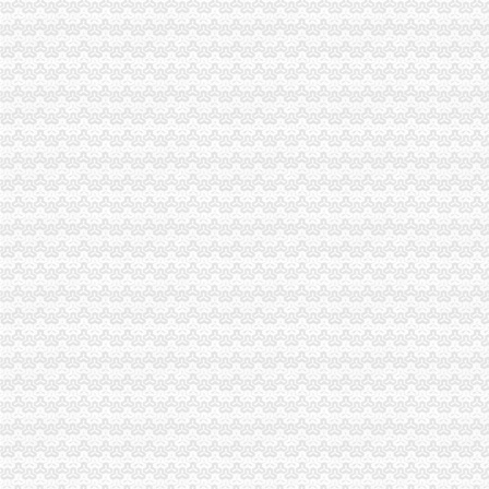
包头到渝中区物流货运北京到渝中区物流搬家-产品展示-
【重庆商社力】现代,郑州日产经销商_销售电话：
人民法院公告_搜狐其它_搜狐网
重庆百货（）_公司公告_重庆百货大楼股份有限公司关于预计
杜邦制冷_德国谷轮_德国比泽尔-重庆市渝中区长江制冷设备经营部-
网上签订合同,被骗预付款我公司在2016年04月和一个代理公司签订
重庆环保产品标志认证|重庆有机认证|重庆普道企业管理咨询有限公司
【渝中机用锯条价格】渝中机用锯条报价/渝中机用锯条哪里买/哪里卖
重庆百货（）_公司公告_重庆百货大楼股份有限公司2013年度
重庆蓝鼎影视媒有限公司,主营：影视制作的策划；承办经批准的文
【重庆代理记账|重庆代理记账公司】-重庆58分类网
山东莱德管阀有限公司（重庆代理）-商铺
重庆旅游新报社有限公司
重庆渝中区泰国乳胶枕头教大家如何买到正宗的泰国乳胶枕头_第1页_
渝中区铝管的价格_铝信