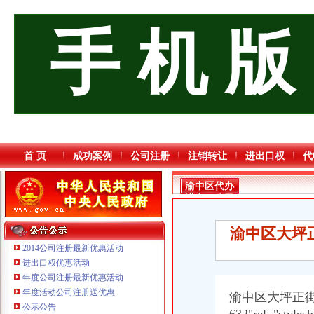
手 机 版
首 页
成功案例
公司注册
注销转让
进出口权
代
渝中区代办
进出口公司
渝中区大坪
2014公司注册最新优惠活动
进出口权优惠活动
年度公司注册最新优惠活动
年度活动公司注册送优惠
渝中区大坪正
重庆海谛升进出口贸易有限公司 渝北100万 （进出口权）
公示公告