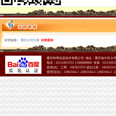
代办进出口权,代办进出口经营权_春天会计服务公司
烟台3C代办-进口报关-上海礼紫进出口有限公司
Y青海代办进出口贸易各州县公司验资注册青海资质-西宁58同城
德宏上源电力进出口有限责任公司出口退税咨询、代办出口退税项目公
底价办理嘉兴无地址进出口公司注册各类许可证代办-嘉兴58同城
宁波贸易公司注册,代办外贸公司申请进出口代理-宁波便民网
东莞寮步免费代办注销公司企业工商营业执照注册_东莞代理记帐_东
友情链接：
重庆公司注册
自助添加
公司维护_香港公司注册_杭州注册公司,杭州会计代理,代办进出口
鑫誉创业帮代办公司注册代办进出口退税认定-福州58同城
东莞市众达辉进出口有限公司-代理进口,代理商检,二手机械进口,
【进出口代理_代办产地证_海运订舱_中港运输】-深圳市中惠进出口有
重庆帅博信息技术有限公司 地址：重庆渝中区大坪
电话：023-63653351 13368080804 传真：023-6365
代办进出口公司
咨询QQ：工商：1063653355 进出口权：1063653355
宁波贸易公司注册,代办外贸公司申请进出口代理-宁波便民网
受理员QQ：22863164-3 22863164-4 22863164-5 228
德宏上源电力进出口有限责任公司出口退税咨询、代办出口退税项目公
51La
长宁代办进出口经营权补办执照代办社保注册公司整帐-上海58同城
底价办理嘉兴无地址进出口公司注册各类许可证代办-嘉兴58同城
公司注册流程代理记账及收费股权变更注销代办进出口-常州58同城
海邦进出口有限公司-进口代理,进口报关,进口清关,机械进口代理
代办公司注册、联系注册地址；代理记账、进出口税-天津58同城
【张家港代办自动进口许可证公司,机电证办理手续】-上海虎桥进出
烟台3C代办-进口报关-上海礼紫进出口有限公司