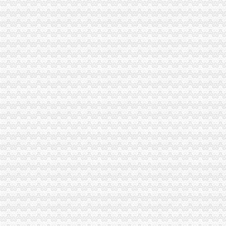
海邦进出口有限公司-进口代理,进口报关,进口清关,机械进口代理
中山黄圃进出口代理公司报关代理图片|中山黄圃进出口代理公司报关代
河南代办注册网|进出口权怎样办理|进出口许可证办理|进出口权怎么申
出口印度尼西亚ATA代办/报关服务_上海汇弋进出口有限公司_商国互
代办公司注册、联系注册地址；代理记账、进出口税-天津58同城
新西兰水果进口代办公司【今日推荐网-深圳进出口代理】
我公司委托他公司代办进出口贸易资格怎么写委托书_阿里问到底
代办进出口权,代办进出口经营权_春天会计服务公司
烟台3C代办-进口报关-上海礼紫进出口有限公司
Y青海代办进出口贸易各州县公司验资注册青海资质-西宁58同城
德宏上源电力进出口有限责任公司出口退税咨询、代办出口退税项目公
底价办理嘉兴无地址进出口公司注册各类许可证代办-嘉兴58同城
宁波贸易公司注册,代办外贸公司申请进出口代理-宁波便民网
东莞寮步免费代办注销公司企业工商营业执照注册_东莞代理记帐_东
公司维护_香港公司注册_杭州注册公司,杭州会计代理,代办进出口
鑫誉创业帮代办公司注册代办进出口退税认定-福州58同城
东莞市众达辉进出口有限公司-代理进口,代理商检,二手机械进口,
【进出口代理_代办产地证_海运订舱_中港运输】-深圳市中惠进出口有