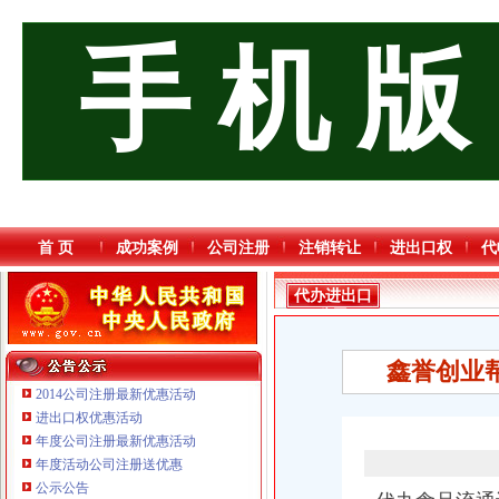
手 机 版
首 页
成功案例
公司注册
注销转让
进出口权
代
代办进出口
公司
鑫誉创业
2014公司注册最新优惠活动
进出口权优惠活动
年度公司注册最新优惠活动
年度活动公司注册送优惠
重庆海谛升进出口贸易有限公司 渝北100万 （进出口权）
公示公告