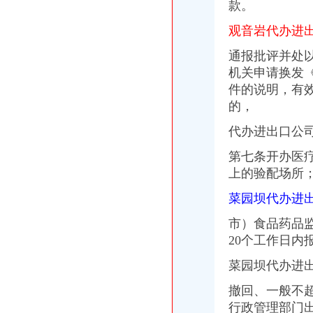
款。
宝山区（黑龙江省双鸭山市辖区）-搜百科
家居代理招商厂家_家居代理招商厂家/公司-阿里巴巴公司黄页
观音岩代办进
中国房地产开发企业名录—6-敖汉开发区招商网-中国招商引资信
华立产业集团有限公司审计报告_上市公司_新浪财经_新浪网
通报批评并处以
日本双清包税到门物流货代代理日本清关公司日本空运专线
机关申请换发
重庆天地代办进出口公司
件的说明，有
【重庆北京天地顺聘货运代理公司】网点,地址,电话,营业时间-大
的，
重庆易亿服装贸易有限公司,主营：服装服饰,箱包设计及销售；品
深圳证券交易所上市公司_焦点_新浪财经_新浪网
代办进出口公司
广州机场UPS报关代理_志趣网
青岛饮料代理公司-青岛饮料代理厂家-|必途青岛饮料代理公司排行榜
第七条开办医疗
重庆进口美国咖啡清关运输到成都需要多长时间【-成都进出口代理】
上的验配场所
海haiyao品牌代理招商-招商加盟-globrand（全球品牌网）
重庆物流服务公司_物流服务厂_生产厂家企业公司
菜园坝代办进
价格,厂家,图片,进出口全套代理,重庆市金利国际货物代理有限
市）食品药品
郑州报关代理黄页、郑州报关代理公司名录、郑州报关代理供应商、
20个工作日内
朝天门代办进出口公司
重庆南岸茶园新区工商服务信息,提供新重庆南岸茶园新区财税服务
菜园坝代办进
【2014年重庆美购贸易有限公司新招聘信息_电话_地址】-赶集网
重庆港国际集装箱有限公司货运代理分公司|重庆港国际集装箱有限公司
撤回、一般不
朝天门火锅加盟_朝天门火锅加盟店_朝天门火锅加盟费多少-中国连锁网
行政管理部门
重庆雅皎贸易有限公司2017新招聘信息_电话_地址-58企业名录