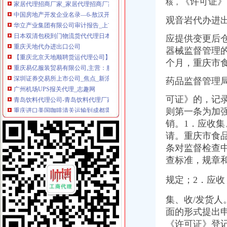
《许可证》
核，
华立产业集团有限公司审计报告_上市公司_新浪财经_新浪网
日本双清包税到门物流货代代理日本清关公司日本空运专线
观音岩代办进
重庆天地代办进出口公司
应提供变更后
【重庆北京天地顺聘货运代理公司】网点,地址,电话,营业时间-大
重庆易亿服装贸易有限公司,主营：服装服饰,箱包设计及销售；品
器械监督管理
深圳证券交易所上市公司_焦点_新浪财经_新浪网
个月，
重庆市
广州机场UPS报关代理_志趣网
药品监督管理
青岛饮料代理公司-青岛饮料代理厂家-|必途青岛饮料代理公司排行榜
重庆进口美国咖啡清关运输到成都需要多长时间【-成都进出口代理】
可证》的，记
海haiyao品牌代理招商-招商加盟-globrand（全球品牌网）
则第一条为加
重庆物流服务公司_物流服务厂_生产厂家企业公司
销。1．应收
价格,厂家,图片,进出口全套代理,重庆市金利国际货物代理有限
郑州报关代理黄页、郑州报关代理公司名录、郑州报关代理供应商、
请。重庆市食
朝天门代办进出口公司
条对监督检查
重庆南岸茶园新区工商服务信息,提供新重庆南岸茶园新区财税服务
查标准，规章
【2014年重庆美购贸易有限公司新招聘信息_电话_地址】-赶集网
重庆港国际集装箱有限公司货运代理分公司|重庆港国际集装箱有限公司
规定；2．应收
朝天门火锅加盟_朝天门火锅加盟店_朝天门火锅加盟费多少-中国连锁网
重庆雅皎贸易有限公司2017新招聘信息_电话_地址-58企业名录
集、收/发货
重庆微商服装代理一手货源重庆女孩服装批发-服装服饰-供求信息-中国
面的形式提出
重庆糖酒加盟,重庆糖酒代理,重庆糖酒连锁加盟,重庆糖酒电话,重
《许可证》登