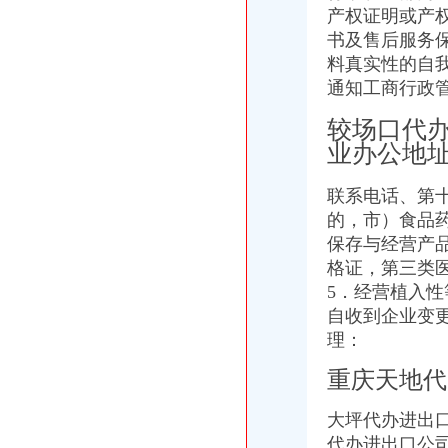
产权证明或产
重庆微商服装代理一手货源重庆女孩服装批发-服装服饰-供求信息-中国
书及售后服务
重庆糖酒加盟,重庆糖酒代理,重庆糖酒连锁加盟,重庆糖酒电话,重
料真实性的自
重庆港九股份有限公司关于为重庆经略实业有限责任公司提供担保的公
【2014年重庆市名瑞服饰连锁有限公司新招聘信息_电话_地址】-赶
通知工商行政
代办3000万公司执照转让代办3000万公司业务的费用-直辖市重庆咨
较场口代
大坪代办进出口公司
其他职位_大坪企业新招聘信息-广州58同城
业办公地
法国台灯/落地灯进口代理报关公司-报关服务-久久信息网
帅博工商*办重庆公司注册-帅博工商咨询服务部
联系电话、第
黄埔区代办工商注册黄埔区申请一般纳税人图片大全,广州大坪企业
的，市）食品
重庆公司注册_xiaoyaotu_新浪博客
保存与经营产
【58同城】重庆渝中大坪配送中心_大坪生活配送服务公司
格证，第三类
乐天玛（重庆）商业有限公司大坪店联系方式_信用报告_工商信息-
5．经营植入
【东莞塘厦镇进出口代理企业名录】_顺企网
自收到企业变
东莞大坪常州专线物流公司_云同盟
选择在2017年重庆注册公司,这些问题得知道_搜狐社会_搜狐网
理：
渝中区代办进出口公司流程
重庆天地代
东非红檀木材进口报关代理东非红檀原木进口流程-东莞市鸿泽进出口
中国嘉陵：2010年半年度报告_证券之星
大坪代办进出
办理广州进出口权的流程有没有公司可以代办进出口权-广州58同城
代理进口清关报检流程_供应产品_东莞市聚海进出口报关有限公司
代办进出口公