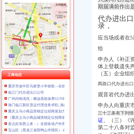
重庆奎颜尼商贸有限公司 渝中100万 （工商注册）
期届满前作出
重庆尊博贸易有限公司 渝江 （工商注册）
渝中区马家堡
重庆晒微科技有限公司 渝南3万 （工商注册）
代办进出口
“电子眼交巡”在渝中区马家堡上岗一个月_第1页-七一网
重庆欧氏科技发展有限公司 渝九50万 （进出口权）
录，
渝中区马家堡小学2017招生范围,马家堡小学6月24日报名-小学教育-
重庆市明诚塑料制品有限责任公司 渝高100万 （进出口权）
重庆市渝中区马家堡粮店_重庆市_渝中区_企业在线
重庆金品科技有限公司 渝南100万 （进出口权）
应当场或者在
【重庆市—渝中区】马家堡发廊偶遇品美少女（申请毕业-曲罢论坛
重庆凯誉网络通信技术工程有限公司 渝中300万 （工商变更）
渝中区马家堡小学好不好呀？求指教-早教幼儿园小学-重庆购物狂
重庆佳技维科技发展有限公司 渝南100万 （进出口权）
给
【招商银行渝中区马家堡自助银行】招商银行渝中区马家堡自助银行
说课唐令春重庆渝中区马家堡小学《可能》-原创-搜狐
申办人《补正
重庆市渝中区马家堡小学评论怎么样-我要搜学网
体上登载遗失
【重庆市渝中区大坪制面厂马家堡饮食店】重庆市渝中区大坪制面厂
（五）企业组
工商动态
重庆市渝中区马家堡小学校歌—在线播放—优酷网,高清在线观看
临江门代办进出口公司
两路口代办进出口
广州内饰清洗：燃油系统保养GUNKM2616-油箱及油管路清洗-广州
观音岩代办进
海门临江新区货运代理业务求职_海门临江新区货运代理业务找工作_
重庆义乌小商品营销定位招商策划方案.doc
申办人向重庆
《重庆义乌小商品城营销定位招商策划方案》.doc
发点好东西上来：）全国各地户外用品店详解-旅游（Travel）版-北大
三十三条有下列情
宝山区（黑龙江省双鸭山市辖区）-搜百科
证、
（三）《
家居代理招商厂家_家居代理招商厂家/公司-阿里巴巴公司黄页
第二十八条对
中国房地产开发企业名录—6-敖汉开发区招商网-中国招商引资信