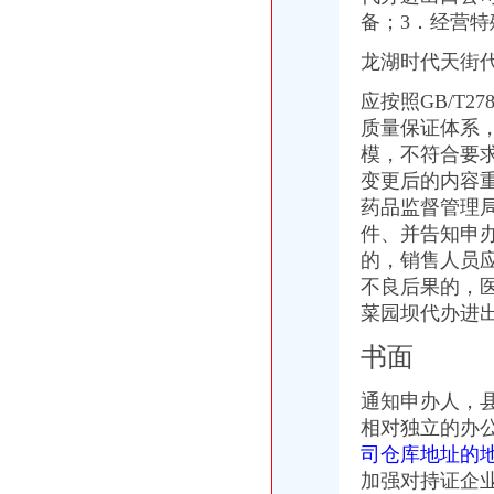
IC包税进出口代理流程【推荐】,进口报关价格/批发报价/生产厂家/参
备；3．经营
【临沂进出口公司注册_进出口公司注册流程_进出口公司注册代理】-
龙湖时代天街
想知道成都进出口退税流程,专业代理公司告诉您-商务-十堰网
上海公司进出口权办理流程-公司注册代理
应按照GB/T
上海港代理原木材进口报关/报关报检流程_广东海邦进出口贸易有限公
质量保证体系
：重庆港九2015年年报_重庆港九（）_公告正文
模，不符合要
渝中区代办进出口公司
鹿泉公司注册服务批发|价格|厂家_顺企网
变更后的内容
[股东会]重庆百货：2010年度第三次临时股东大会会议资料-[中财网]
药品监督管理
大信国际物流（上海）有限公司重庆分公司-大信国际物流（上海）有
件、并告知申
重庆百货大楼股份有限公司关於预计2015年日常关联交易公告
的，销售人员
渝中区海事海商在线律师_渝中区海事海商律师在线免费咨询_华律网
不良后果的，
渝中区大坪正街四室两厅豪华大套房_重庆渝中区大坪短租房_游天下
菜园坝代办进
重庆渝中区泰国乳胶枕头教大家如何买到正宗的泰国乳胶枕头_第1页_
成都西南交大工程建设咨询监理有限责任公司重庆分公司-主页
书面
重庆百货大楼股份有限公司对外投资公告
常熟渝中区快递员招聘_虞山人才网
通知申办人，
代办进出口公司
相对独立的办
底价办理嘉兴无地址进出口公司注册各类许可证代办-嘉兴58同城
司仓库地址的
苏州代办进出口,苏州进出口公司办理流程_搜狐财经_搜狐网
代办香港公司英国进出口公司注册提供肥料全套手续-运城58同城
加强对持证企