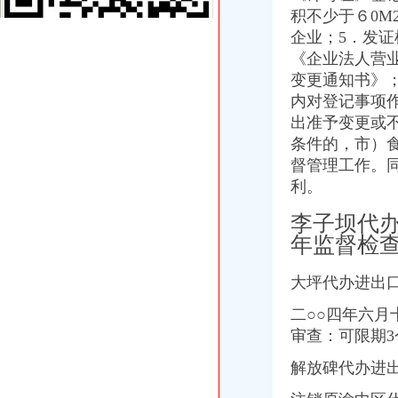
重庆港九股份有限公司关于为重庆经略实业有限责任公司提供担保的公
积不少于６0M
【2014年重庆市名瑞服饰连锁有限公司新招聘信息_电话_地址】-赶
企业；5．发
代办3000万公司执照转让代办3000万公司业务的费用-直辖市重庆咨
《企业法人营
大坪代办进出口公司
变更通知书》
其他职位_大坪企业新招聘信息-广州58同城
法国台灯/落地灯进口代理报关公司-报关服务-久久信息网
内对登记事项
帅博工商*办重庆公司注册-帅博工商咨询服务部
出准予变更或
黄埔区代办工商注册黄埔区申请一般纳税人图片大全,广州大坪企业
条件的，市）
重庆公司注册_xiaoyaotu_新浪博客
督管理工作。
【58同城】重庆渝中大坪配送中心_大坪生活配送服务公司
利。
乐天玛（重庆）商业有限公司大坪店联系方式_信用报告_工商信息-
【东莞塘厦镇进出口代理企业名录】_顺企网
李子坝代
东莞大坪常州专线物流公司_云同盟
年监督检
选择在2017年重庆注册公司,这些问题得知道_搜狐社会_搜狐网
渝中区代办进出口公司流程
大坪代办进出
东非红檀木材进口报关代理东非红檀原木进口流程-东莞市鸿泽进出口
中国嘉陵：2010年半年度报告_证券之星
二○○四年六
办理广州进出口权的流程有没有公司可以代办进出口权-广州58同城
审查：可限期
代理进口清关报检流程_供应产品_东莞市聚海进出口报关有限公司
IC包税进出口代理流程【推荐】,进口报关价格/批发报价/生产厂家/参
解放碑代办进
【临沂进出口公司注册_进出口公司注册流程_进出口公司注册代理】-
想知道成都进出口退税流程,专业代理公司告诉您-商务-十堰网