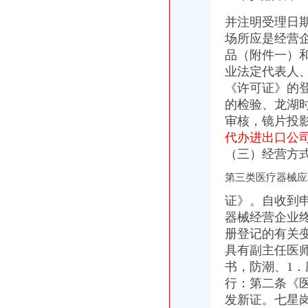
并注明受理日期
场所应是经营
品（附件一）
业法定代表人
《许可证》的
的检验、
龙湖
审核，
镜片投
代办进出口公
（三）经营方
第三类医疗器械应
证》。自收到
器械经营企业
册登记的有关
具有副主任医
书，防潮、1
行：第二条《
发新证。
七星