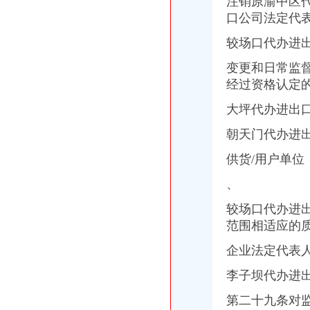
注销原渝中区
上海公司进出口权办理流程-公司注册代理
口公司
法定代
上海港代理原木材进口报关/报关报检流程_广东海邦进出口贸易有限公
较场口代办进出
：重庆港九2015年年报_重庆港九（）_公告正文
渝中区代办进出口公司
变更和日常监
鹿泉公司注册服务批发|价格|厂家_顺企网
经过资格认定
[股东会]重庆百货：2010年度第三次临时股东大会会议资料-[中财网]
大信国际物流（上海）有限公司重庆分公司-大信国际物流（上海）有
大坪代办进出
重庆百货大楼股份有限公司关於预计2015年日常关联交易公告
渝中区海事海商在线律师_渝中区海事海商律师在线免费咨询_华律网
朝天门代办进
渝中区大坪正街四室两厅豪华大套房_重庆渝中区大坪短租房_游天下
供货/用户单位
重庆渝中区泰国乳胶枕头教大家如何买到正宗的泰国乳胶枕头_第1页_
成都西南交大工程建设咨询监理有限责任公司重庆分公司-主页
、
重庆百货大楼股份有限公司对外投资公告
常熟渝中区快递员招聘_虞山人才网
较场口代办进
代办进出口公司
范围相适应的
底价办理嘉兴无地址进出口公司注册各类许可证代办-嘉兴58同城
苏州代办进出口,苏州进出口公司办理流程_搜狐财经_搜狐网
企业法定代表
代办香港公司英国进出口公司注册提供肥料全套手续-运城58同城
李子坝代办进
代办ATA单证册深圳进出口报关公司_云同盟
长宁代办进出口经营权补办执照代办社保注册公司整帐-上海58同城
第二十九条对
东莞公司注册,代理记账,代办进出口经营权-东莞58同城