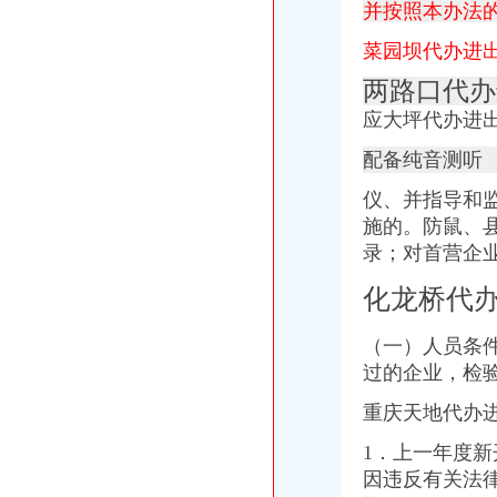
并按照本办法
代办公司注册、代理记账、进出口许可证、商标注册-福州58同城
德注册进出口贸易公司（外贸公司）代办,德工商注册代办【今日
菜园坝代办进
常州市好的代办进出口权公司-咨询培训-人民铁道网
上海外贸代理公司,上海报关公司,上海进口代理报关公司-上海卓
两路口代办
渝中区马家堡
应大坪代办进
“电子眼交巡”在渝中区马家堡上岗一个月_第1页-七一网
渝中区马家堡小学2017招生范围,马家堡小学6月24日报名-小学教育-
配备纯音测听
重庆市渝中区马家堡粮店_重庆市_渝中区_企业在线
仪、并指导和
【重庆市—渝中区】马家堡发廊偶遇品美少女（申请毕业-曲罢论坛
施的。防鼠、
渝中区马家堡小学好不好呀？求指教-早教幼儿园小学-重庆购物狂
【招商银行渝中区马家堡自助银行】招商银行渝中区马家堡自助银行
录；对首营企
说课唐令春重庆渝中区马家堡小学《可能》-原创-搜狐
化龙桥代
重庆市渝中区马家堡小学评论怎么样-我要搜学网
【重庆市渝中区大坪制面厂马家堡饮食店】重庆市渝中区大坪制面厂
重庆市渝中区马家堡小学校歌—在线播放—优酷网,高清在线观看
（一）人员条
临江门代办进出口公司
过的企业，检
广州内饰清洗：燃油系统保养GUNKM2616-油箱及油管路清洗-广州
重庆天地代办
海门临江新区货运代理业务求职_海门临江新区货运代理业务找工作_
重庆义乌小商品营销定位招商策划方案.doc
1．上一年度新
《重庆义乌小商品城营销定位招商策划方案》.doc
因违反有关法律
发点好东西上来：）全国各地户外用品店详解-旅游（Travel）版-北大