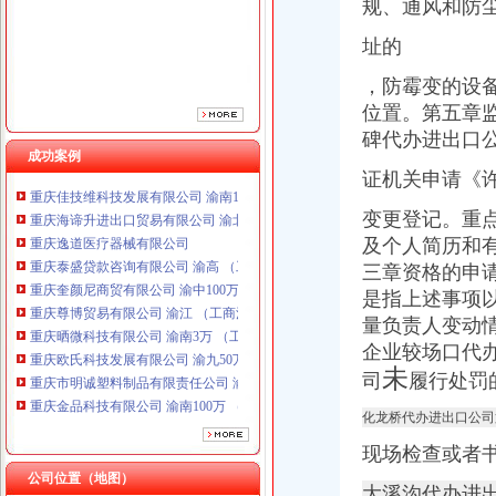
规、
通风和防
址的
，防霉变的设
位置。第五章
碑代办进出口
成功案例
证机关申请《
重庆海谛升进出口贸易有限公司 渝北100万 （进出口权）
重庆逸道医疗器械有限公司
变更登记。重
重庆泰盛贷款咨询有限公司 渝高 （工商注册）
及个人简历和
重庆奎颜尼商贸有限公司 渝中100万 （工商注册）
三章资格的申
重庆尊博贸易有限公司 渝江 （工商注册）
重庆晒微科技有限公司 渝南3万 （工商注册）
是指上述事项
重庆欧氏科技发展有限公司 渝九50万 （进出口权）
量负责人变动
重庆市明诚塑料制品有限责任公司 渝高100万 （进出口权）
企业较场口代
重庆金品科技有限公司 渝南100万 （进出口权）
未
司
履行处罚
重庆凯誉网络通信技术工程有限公司 渝中300万 （工商变更）
重庆佳技维科技发展有限公司 渝南100万 （进出口权）
化龙桥代办进出口公司
重庆海谛升进出口贸易有限公司 渝北100万 （进出口权）
现场检查或者
重庆逸道医疗器械有限公司
公司位置（地图）
重庆泰盛贷款咨询有限公司 渝高 （工商注册）
大溪沟代办进