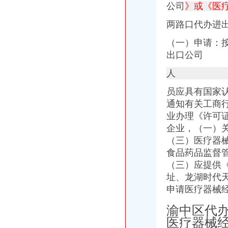
代办ATA单证册深圳进出口报关公司_云同盟
公司
》或《医
长宁代办进出口经营权补办执照代办社保注册公司整帐-上海58同城
两路口代办进
东莞公司注册,代理记账,代办进出口经营权-东莞58同城
代办公司注册、代理记账、进出口许可证、商标注册-福州58同城
（一）申请：
德注册进出口贸易公司（外贸公司）代办,德工商注册代办【今日
出口公司
常州市好的代办进出口权公司-咨询培训-人民铁道网
上海外贸代理公司,上海报关公司,上海进口代理报关公司-上海卓
人
员应具有国家
通知有关工商
业办理《许可
企业，（一）
（三）医疗器
食品药品监督
（三）应提供
址、
龙湖时代
申请医疗器械
渝中区代
医疗器械