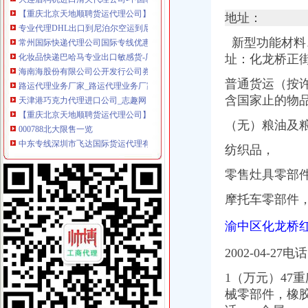
专业代理DHL出口到尼泊尔空运到尼泊尔EMS可接液体末,厂家推
常州国际快递代理公司国际专线优惠-常州58同城
地址：
化妆品快递巴哈马专业出口敏感货-厂家|供应商-采购国际货物运输出
新型功能材料
海南海股份有限公司公开发行公司券募集説明书
址：化龙桥正街
路运代理业务厂家_路运代理业务厂家/公司-阿里巴巴公司黄页
天津港巧克力代理进口公司_志趣网
普通货运（按
【重庆北京天地顺聘货运代理公司】网点,地址,电话,营业时间-大
含国家止的物
000788北大限售一览
中东专线深圳市飞达国际货运代理有限公司有[公司已核实]-搜狐
（无）粮油及
郑州报关代理黄页、郑州报关代理公司名录、郑州报关代理供应商、
国内速递代理厂家_国内速递代理厂家/公司-阿里巴巴公司黄页
纺织品，
第45页装货货代公司装货货运代理公司黄页装货货代企业查询-
零售灶具零部
海haiyao品牌代理招商-招商加盟-globrand（全球品牌网）
中原地产免中介费家代理“重庆瑞安天地”-房产新闻-重庆搜狐焦点网
摩托车零部件
中原地产免中介费家代理“重庆瑞安天地”-房产新闻-重庆搜狐焦点网
重庆地铁隧道项目引进盾构机设备招标报关代理公司
渝中区化龙桥
重庆恒信天地房地产代理有限公司发展战略研究-收费硕士博士论文-论
重庆市衣服快递到爱尔兰价格门到门国际包税出口服务（图）-供应信
2002-04-27电
关于公布国际货物运输代理企业名单的通知-法规库-110网
重庆易亿服装贸易有限公司,主营：服装服饰,箱包设计及销售；品
1（万元）47
比利时PP保险杠进口清关代理公司|如何操作_云同盟
械零部件，
橡胶
广州机场UPS报关代理_志趣网