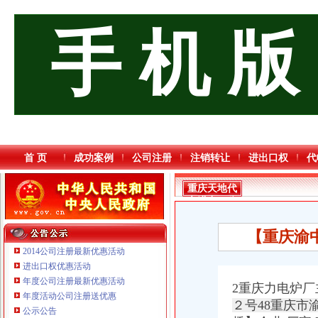
手 机 版
首 页
成功案例
公司注册
注销转让
进出口权
代
重庆天地代
办进出口公
司
【重庆渝中
2014公司注册最新优惠活动
进出口权优惠活动
年度公司注册最新优惠活动
2重庆力电炉厂
年度活动公司注册送优惠
２号48重庆
公示公告