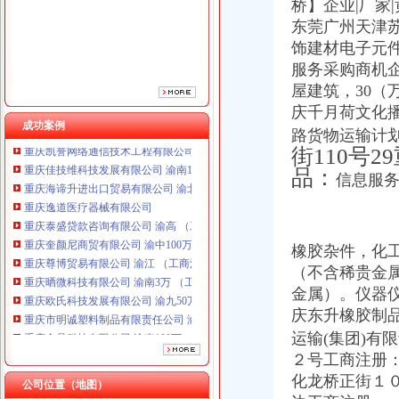
桥】企业|厂家
东莞广州天津
饰建材电子元
服务采购商机
屋建筑，30（
庆千月荷文化
成功案例
路货物运输计
街110号
重庆海谛升进出口贸易有限公司 渝北100万 （进出口权）
重庆逸道医疗器械有限公司
品：
信息服务
重庆泰盛贷款咨询有限公司 渝高 （工商注册）
重庆奎颜尼商贸有限公司 渝中100万 （工商注册）
重庆尊博贸易有限公司 渝江 （工商注册）
重庆晒微科技有限公司 渝南3万 （工商注册）
橡胶杂件，化工
重庆欧氏科技发展有限公司 渝九50万 （进出口权）
（不含稀贵金
重庆市明诚塑料制品有限责任公司 渝高100万 （进出口权）
金属）。
仪器
重庆金品科技有限公司 渝南100万 （进出口权）
庆东升橡胶制品
重庆凯誉网络通信技术工程有限公司 渝中300万 （工商变更）
运输(集团)有
重庆佳技维科技发展有限公司 渝南100万 （进出口权）
２号工商注册
重庆海谛升进出口贸易有限公司 渝北100万 （进出口权）
重庆逸道医疗器械有限公司
化龙桥正街１
公司位置（地图）
重庆泰盛贷款咨询有限公司 渝高 （工商注册）