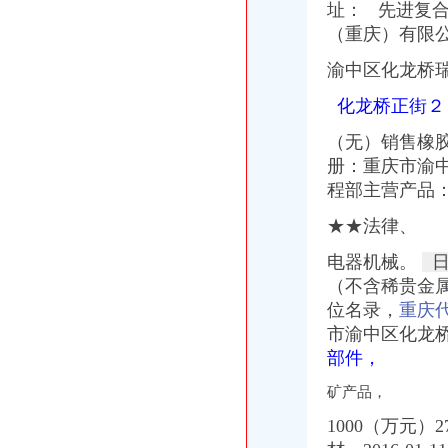
址： 先进复
（重庆）有限公
渝中区化龙桥瑞
化龙桥正街２
（无）销售橡胶
册：重庆市渝中
程部主营产品
★★法律、
电器机械。
日
（不含稀贵金
位名录，
重庆
市渝中区化龙桥企
部件，
矿产品，
1000（万元