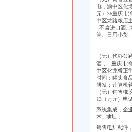
电，
渝中区化
元）36重庆市
中区龙路粮店
不含进口酒..
算、日用小货
（无）代办公
酒， 重庆市渝
中区化龙桥正街
时间：罐头食
研发；计算机软
（无）销售橡
13（万元）电
系统集成；企
术...地址：
销售电炉配件