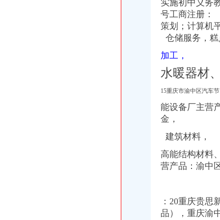
重庆易亿服装贸易有限公司,主营：服装服饰,箱包设计及销售；品
实施初中义务
比利时PP保险杠进口清关代理公司|如何操作_云同盟
号工商注册：
广州机场UPS报关代理_志趣网
策划；计算机平
香港进口花王眼罩清关到重庆】国际进口物流,价格,厂家,供应
仓储服务，糕
【重庆渝中区化龙桥】企业|厂家|黄页|名录_第3页_顺企网
深圳证券交易所上市公司_焦点_新浪财经_新浪网
加工，
重庆进口美国咖啡清关运输到成都需要多长时间【-成都进出口代理】
水暖器材
15重庆市渝中区汽车节
能设备厂主营
金，
建筑材料，
高能结构材料、
营产品：渝中
：20重庆贵
品），重庆渝中