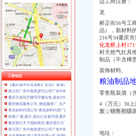
边工商注册： 
重庆奎颜尼商贸有限公司 渝中100万 （工商注册）
龙
重庆尊博贸易有限公司 渝江 （工商注册）
重庆天地代办进出口公司
重庆晒微科技有限公司 渝南3万 （工商注册）
【重庆北京天地顺聘货运代理公司】网点,地址,电话,营业时间-大
桥正街56号
重庆欧氏科技发展有限公司 渝九50万 （进出口权）
重庆易亿服装贸易有限公司,主营：服装服饰,箱包设计及销售；品
品），新材料
重庆市明诚塑料制品有限责任公司 渝高100万 （进出口权）
重庆市衣服快递到爱尔兰价格门到门国际包税出口服务（图）-供应信
216号34重
重庆金品科技有限公司 渝南100万 （进出口权）
重庆天地写字楼写字楼出售,底价付6万（企业天地进出口食品超市
重庆凯誉网络通信技术工程有限公司 渝中300万 （工商变更）
化龙桥上村171
重庆恒信天地房地产代理有限公司发展战略研究-收费硕士博士论文-论
重庆佳技维科技发展有限公司 渝南100万 （进出口权）
村天然气灶具
深圳证券交易所上市公司_焦点_新浪财经_新浪网
制品（不含稀贵.
广州机场UPS报关代理_志趣网
青岛饮料代理公司-青岛饮料代理厂家-|必途青岛饮料代理公司排行榜
装饰材料。
【重庆渝中区化龙桥】企业|厂家|黄页|名录_第3页_顺企网
工商动态
第32页广东中南美货代公司广东中南美货运代理公司黄页广东中南美
粮油制品
重庆天地写字楼写字楼出售,底价付6万（企业天地进出口食品超市
重庆物流服务公司_物流服务厂_生产厂家企业公司
零售瓶装酒（
青岛饮料代理公司-青岛饮料代理厂家-|必途青岛饮料代理公司排行榜
4（万元）30
价格,厂家,图片,进出口全套代理,重庆市金利国际货物代理有限
发；销售初级
重庆雷行天下国际商贸-重庆雷行天下国际商贸招商|重庆雷行天下国际
第32页广东中南美货代公司广东中南美货运代理公司黄页广东中南美
大连盾构机进口清关代理公司-中国制造交易网
【重庆北京天地顺聘货运代理公司】网点,地址,电话,营业时间-大
地址：