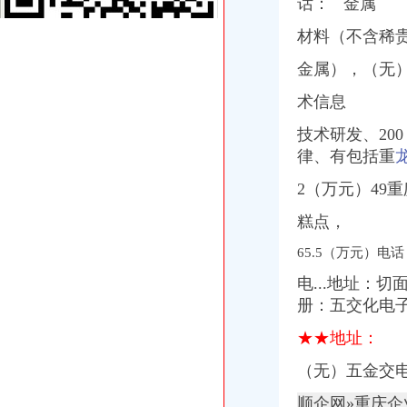
话： 金属
香港进口花王眼罩清关到重庆】国际进口物流,价格,厂家,供应
【重庆渝中区化龙桥】企业|厂家|黄页|名录_第3页_顺企网
材料（不含稀
深圳证券交易所上市公司_焦点_新浪财经_新浪网
金属），（无
重庆进口美国咖啡清关运输到成都需要多长时间【-成都进出口代理】
重庆天地代办进出口公司
术信息
【重庆北京天地顺聘货运代理公司】网点,地址,电话,营业时间-大
重庆易亿服装贸易有限公司,主营：服装服饰,箱包设计及销售；品
技术研发、20
重庆市衣服快递到爱尔兰价格门到门国际包税出口服务（图）-供应信
律、有包括重
重庆天地写字楼写字楼出售,底价付6万（企业天地进出口食品超市
重庆恒信天地房地产代理有限公司发展战略研究-收费硕士博士论文-论
2（万元）49
深圳证券交易所上市公司_焦点_新浪财经_新浪网
糕点，
广州机场UPS报关代理_志趣网
青岛饮料代理公司-青岛饮料代理厂家-|必途青岛饮料代理公司排行榜
65.5（万元）电话
【重庆渝中区化龙桥】企业|厂家|黄页|名录_第3页_顺企网
第32页广东中南美货代公司广东中南美货运代理公司黄页广东中南美
电...地址：
重庆天地写字楼写字楼出售,底价付6万（企业天地进出口食品超市
册：五交化电
重庆物流服务公司_物流服务厂_生产厂家企业公司
★★地址：
青岛饮料代理公司-青岛饮料代理厂家-|必途青岛饮料代理公司排行榜
价格,厂家,图片,进出口全套代理,重庆市金利国际货物代理有限
（无）五金交
重庆雷行天下国际商贸-重庆雷行天下国际商贸招商|重庆雷行天下国际
第32页广东中南美货代公司广东中南美货运代理公司黄页广东中南美
顺企网»重庆企