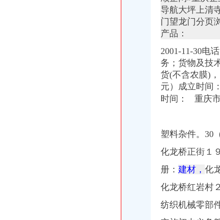
大连盾构机进口清关代理公司-中国制造交易网
导航大坪上清
【重庆北京天地顺聘货运代理公司】网点,地址,电话,营业时间-大
门望龙门分页
专业代理DHL出口到尼泊尔空运到尼泊尔EMS可接液体末,厂家推
产品：
常州国际快递代理公司国际专线优惠-常州58同城
化妆品快递巴哈马专业出口敏感货-厂家|供应商-采购国际货物运输出
2001-11
海南海股份有限公司公开发行公司券募集説明书
务；货物及技
路运代理业务厂家_路运代理业务厂家/公司-阿里巴巴公司黄页
货(不含农膜)
天津港巧克力代理进口公司_志趣网
元）成立时间
【重庆北京天地顺聘货运代理公司】网点,地址,电话,营业时间-大
000788北大限售一览
时间： 重庆
中东专线深圳市飞达国际货运代理有限公司有[公司已核实]-搜狐
郑州报关代理黄页、郑州报关代理公司名录、郑州报关代理供应商、
国内速递代理厂家_国内速递代理厂家/公司-阿里巴巴公司黄页
塑料杂件。
3
第45页装货货代公司装货货运代理公司黄页装货货代企业查询-
海haiyao品牌代理招商-招商加盟-globrand（全球品牌网）
化龙桥正街１
中原地产免中介费家代理“重庆瑞安天地”-房产新闻-重庆搜狐焦点网
册：
建材，
化
中原地产免中介费家代理“重庆瑞安天地”-房产新闻-重庆搜狐焦点网
重庆地铁隧道项目引进盾构机设备招标报关代理公司
化龙桥红岩村
重庆恒信天地房地产代理有限公司发展战略研究-收费硕士博士论文-论
重庆市衣服快递到爱尔兰价格门到门国际包税出口服务（图）-供应信
纺织机械零部
关于公布国际货物运输代理企业名单的通知-法规库-110网