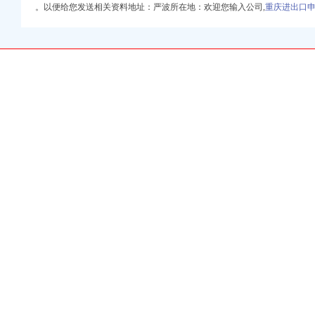
。以便给您发送相关资料地址：严波所在地：欢迎您输入公司,
重庆进出口
可接液体末,厂家推
城
-采购国际货物运输出
书
里巴巴公司黄页
电话,营业时间-大
司已核实]-搜狐
郑州报关代理供应商、
里巴巴公司黄页
货代企业查询-
全球品牌网）
新闻-重庆搜狐焦点网
新闻-重庆搜狐焦点网
理公司
-收费硕士博士论文-论
口服务（图）-供应信
-110网
箱包设计及销售；品
云同盟