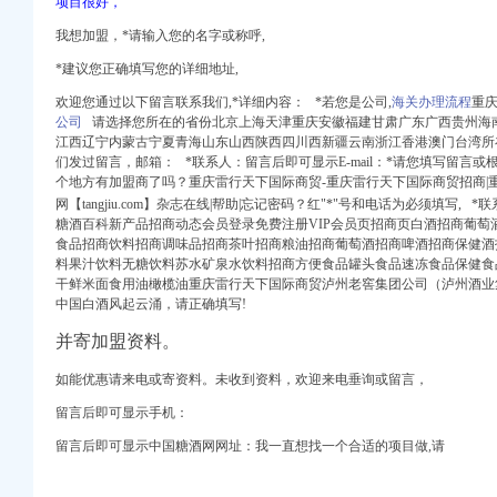
项目很好，
我想加盟，*请输入您的名字或称呼,
*建议您正确填写您的详细地址,
电话,营业时间-大
欢迎您通过以下留言联系我们,*详细内容： *若您是公司,
海关办理流程
重庆
箱包设计及销售；品
公司
请选择您所在的省份北京上海天津重庆安徽福建甘肃广东广西贵州海
网
江西辽宁内蒙古宁夏青海山东山西陕西四川西新疆云南浙江香港澳门台湾所在
们发过留言，邮箱： *联系人：留言后即可显示E-mail：*请您填写留言
个地方有加盟商了吗？重庆雷行天下国际商贸-重庆雷行天下国际商贸招商|
岛饮料代理公司排行榜
网【tangjiu.com】杂志在线|帮助|忘记密码？红"*"号和电话为必须填写, *
【-成都进出口代理】
糖酒百科新产品招商动态会员登录免费注册VIP会员页招商页白酒招商葡萄
全球品牌网）
食品招商饮料招商调味品招商茶叶招商粮油招商葡萄酒招商啤酒招商保健酒
公司
料果汁饮料无糖饮料苏水矿泉水饮料招商方便食品罐头食品速冻食品保健食
际货物代理有限
干鲜米面食用油橄榄油重庆雷行天下国际商贸泸州老窖集团公司（泸州酒业
郑州报关代理供应商、
中国白酒风起云涌，请正确填写!
天地进出口食品超市
并寄加盟资料。
公司
岛饮料代理公司排行榜
如能优惠请来电或寄资料。
未收到资料，欢迎来电垂询或留言，
际货物代理有限
留言后即可显示手机：
招商|重庆雷行天下国际
理公司黄页广东中南美
留言后即可显示中国糖酒网网址：我一直想找一个合适的项目做,请
电话,营业时间-大