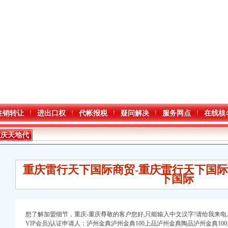
注销转让
进出口权
代帐报税
疑问解决
服务网点
在线核
重庆天地代
办进出口公
司
重庆雷行天下国际商贸-重庆雷行天下国际
下国际
进出口权）
想了解加盟细节，重庆-重庆尊敬的客户您好,只能输入中文汉字!请给我来电
VIP会员)认证申请人：泸州金典泸州金典100上品泸州金典陶品泸州金典1