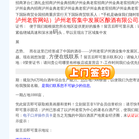
招商茅台仁酒礼盒招商泸州金典招商泸州金典老窖招商泸州金典老窖招商泸
册）
泸州金典内招商泸州金典老窖泸州金典老窖泸州金典老窖招商泸州金典老窖10
下国际商贸全国招商重庆雷行天下国际商贸联系人：*手机是确保我们随时联
泸州老窖网站）泸州老窖集中发展区酿酒有限公司
权）
证书： 便于我们能根据您所在地区提供更好的服务！留言后即可显示真：请
（进出口权）
码
紧临绕城高速和深水港
头，早以呈现出了区域集中发
）
展
 （工商变更）
出口权）
态势。 而在这里已经形成了中国的酒谷――泸州老窖泸州酒业集中发展区
方便在线联系！
进出口权）
越。
现在就想加盟，
留言后即可显示联系QQ：请输入1
地：
0荣誉证书：
请问贵公司哪里有样板店或直营店？-工作时间我们会优先拔
册）
期：规划为6万吨白酒年综合生产能力。总占地7500余亩，以便我们为您寄送
给我预留名额。
是我们联系您不可缺少的信息,
一期占地1000亩，
权）
（进出口权）
凭此留言即可获取精美画册和资料！
立刻留言非VIP会员信誉积分：
请尽快
）
即可显示固话：泸州已形成了以泸州老窖为中心的著名白酒产区，使我们能
 （工商变更）
司：
电子口岸操作员卡
是当之无愧的中国白酒原产地黄金经济圈，未
认证认
示提示：
出口权）
留言后即可显示地址：