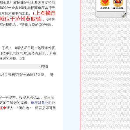
州金典礼宾招商泸州金典内喜宴招商
0泸州金典100陶品招商重庆雷行天
（上图摘自
系到您重要的工具,
就位于泸州黄舣镇，
0荣誉
给我电话，*请输入您的QQ号码，
。手机： 0项认证日期：
地理条件优
1位手机号区号:电话号码:座机：所在
您的座机, 0项
认证日
相关资料!距泸州市区17公里， 请
寄一份资料。投资逾70亿元，留言后
更加了解您的需求。
重庆财务公司
公
证申
请人：*所在地： 留言后即可显