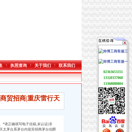
名
执照查询
关于我们
联系我们
02363653351
13320337068
13368080804
商贸招商|重庆雷行天
。*请正确填写电子信箱,未认证(非
00天太茅台系茅台内迎宾招商茅台伯爵