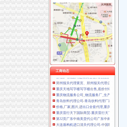
重庆天地代办进出口公司
【重庆北京天地顺聘货运代理公司】网点,地址,
重庆易亿服装贸易有限公司,主营：服装服饰,
深圳证券交易所上市公司_焦点_新浪财经_新浪
广州机场UPS报关代理_志趣网
青岛饮料代理公司-青岛饮料代理厂家-|必途青
重庆进口美国咖啡清关运输到成都需要多长时间
海haiyao品牌代理招商-招商加盟-globrand（
重庆物流服务公司_物流服务厂_生产厂家企业
工商动态
价格,厂家,图片,进出口全套代理,重庆市金利国
郑州报关代理黄页、郑州报关代理公司名录、
重庆天地写字楼写字楼出售,底价付6万（企业
重庆物流服务公司_物流服务厂_生产厂家企业
青岛饮料代理公司-青岛饮料代理厂家-|必途青
价格,厂家,图片,进出口全套代理,重庆市金利国
重庆雷行天下国际商贸-重庆雷行天下国际商贸
第32页广东中南美货代公司广东中南美货运代
大连盾构机进口清关代理公司-中国制造交易网
【重庆北京天地顺聘货运代理公司】网点,地址,