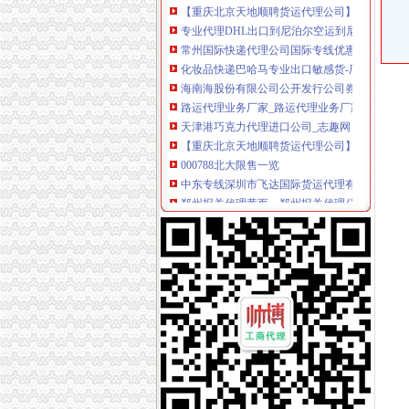
专业代理DHL出口到尼泊尔空运到尼泊尔EMS
常州国际快递代理公司国际专线优惠-常州58同
化妆品快递巴哈马专业出口敏感货-厂家|供应商
海南海股份有限公司公开发行公司券募集説明
路运代理业务厂家_路运代理业务厂家/公司-阿
天津港巧克力代理进口公司_志趣网
【重庆北京天地顺聘货运代理公司】网点,地址,
000788北大限售一览
中东专线深圳市飞达国际货运代理有限公司有[公
郑州报关代理黄页、郑州报关代理公司名录、
国内速递代理厂家_国内速递代理厂家/公司-阿
第45页装货货代公司装货货运代理公司黄页装货
海haiyao品牌代理招商-招商加盟-globrand（
中原地产免中介费家代理“重庆瑞安天地”-房产
中原地产免中介费家代理“重庆瑞安天地”-房产
重庆地铁隧道项目引进盾构机设备招标报关代
重庆恒信天地房地产代理有限公司发展战略研究
重庆市衣服快递到爱尔兰价格门到门国际包税出
关于公布国际货物运输代理企业名单的通知-法规库
重庆易亿服装贸易有限公司,主营：服装服饰,
比利时PP保险杠进口清关代理公司|如何操作_