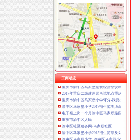
渝中区马家堡
【招商银行渝中区马家堡自助银行】招商银行
【重庆市渝中区大坪制面厂马家堡饮食店】重
重庆市渝中区人民
重庆市渝中区马家堡小学附近住宿
[转载]渝中区马家堡小学二年级三班二单元复习资
重庆市渝中区马家堡小学2017年新生招生通告
渝中区马家堡小学_渝中区马家堡小学爱问问同
工商动态
重庆市渝中区马家堡副食经营部饮料批发部
2017年重庆二级建造师考试地点重庆市渝中区
重庆市渝中区马家堡小学评分-我要搜学网
渝中区马家堡小学2017招生范围,马家堡小学6月
电子察上岗一个月渝中区马家堡路段变通畅重
重庆市渝中区人民
渝中区社区服务网-马家堡社区
渝中区马家堡小学2015招生简章及划片-重庆本
渝中区马家堡小学_渝中区马家堡小学爱问问同
【重庆市—渝中区】马家堡发廊偶遇品美少女（