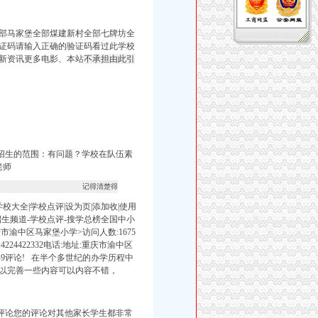
全部马家堡全部煤建新村全部七牌坊全
验证码请输入正确的验证码看过此学校
新资讯更多电影、本站
不承担由此引
招生的范围：
有问题？
学校在队伍素
老师
记得清楚得
大全|学校点评|设为页|添加收|使用
-招生频道-学校点评-搜学总榜全国中小
市渝中区马家堡小学>访问人数:1675
422332电话:地址:重庆市渝中区
9评论! 在半个多世纪的办学历程中
以完善一些内容可以内容不错，
评论您的评论对其他家长学生都非常