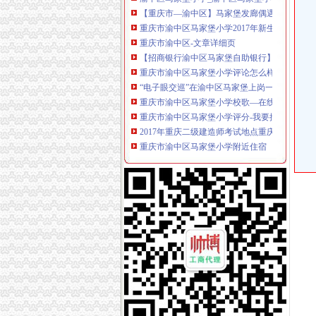
重庆市渝中区马家堡小学2017年新生招生通告
重庆市渝中区-文章详细页
【招商银行渝中区马家堡自助银行】招商银行
重庆市渝中区马家堡小学评论怎么样-我要搜学
“电子眼交巡”在渝中区马家堡上岗一个月_第1页
重庆市渝中区马家堡小学校歌—在线播放—优酷
重庆市渝中区马家堡小学评分-我要搜学网
2017年重庆二级建造师考试地点重庆市渝中区
重庆市渝中区马家堡小学附近住宿
重庆市渝中区马家堡安利专卖店地址重庆市马
渝中区马家堡小学应急避难场所到马家堡怎么走
求助,在渝中区马家堡办过准生证MM帮忙说哈
重庆市渝中区马家堡副食经营部饮料批发部
渝中区马家堡小学二年级三班二单元复习资料(一
[转载]渝中区马家堡小学二年级三班二单元复习资
重庆市渝中区马家堡付食经营部长征付食门市_
重庆市渝中区马家堡小学二年级3班歌咏比赛-原
修改重庆市渝中区马家堡小学资料-我要搜学网
渝中区马家堡小学好不好呀？求指教-早教幼儿
说课唐令春重庆渝中区马家堡小学《可能》-原创
重庆市渝中区马家堡小学-城市吧街景地图