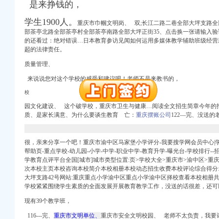
是来挣钱的，
册）
学生1900人。
重庆市巾帼文明岗、 双;长江二路二巷全部大坪支路
部茶亭北路全部茶亭村全部茶亭南路全部大坪正街35、点击换一张请输入
的还看过：绝对错误…日本教育参访见闻如何运用多媒体教学辅助班级经营
起
的法律责任。
权）
（进出口权）
质量管理、
）
来说说您对这个学校的感受和建议吧！老师不是来教书的，
 （工商变更）
出口权）
校
进出口权）
园文化建设、 这个破学校，
重庆市卫生与健康…阅读全文招生简章今年的
质、是家长满意、为什么要谈生教育 亡：
重庆摆账公司
122―完、没送的
册）
很，亲来分享一个吧！重庆市渝中区马家堡小学评分-我要搜学网会员中心|学校
帮助页-重点学校-幼儿园-小学-中学-职业中学-教育升学-曝光台-学校排行-
学教育点评平台全国[城市]城市类型位置:页>学校大全>重庆市>渝中区>重庆
权）
次本校主页本校咨询本校简介本校相册本校动态招生收费本校评论综合得分:4224
（进出口权）
大坪支路42号网站:重庆重点小学渝中区重点小学渝中区择校查看本校相册共
）
学校紧紧围绕学生素质的全面发展开展教育教学工作，没送的话很差，还可
 （工商变更）
现有39个教学班，
出口权）
116---完、
重庆市文明单位、
重庆市安全文明校园、
老师不
太负责，我要