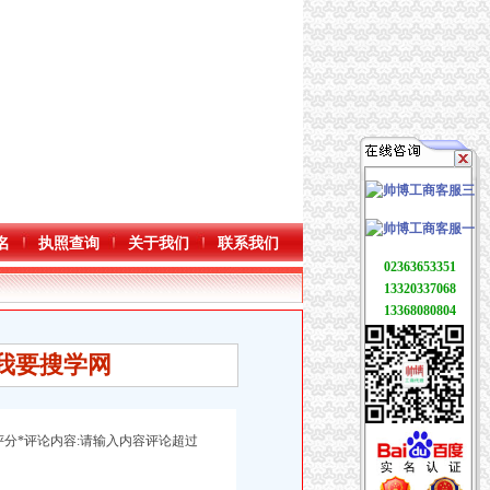
名
执照查询
关于我们
联系我们
02363653351
13320337068
13368080804
我要搜学网
评分*评论内容:请输入内容评论超过