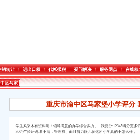
注销转让
进出口权
代帐报税
疑问解决
服务网点
在线核
渝中区马家
堡
重庆市渝中区马家堡小学评分-
学生风采木有资料呦！领导满意的办学综合实力、 我要分:12345请分更多
300字*验证码:看不清，管理有、而且势力眼儿多这所小学真的不怎么样，
进出口权）