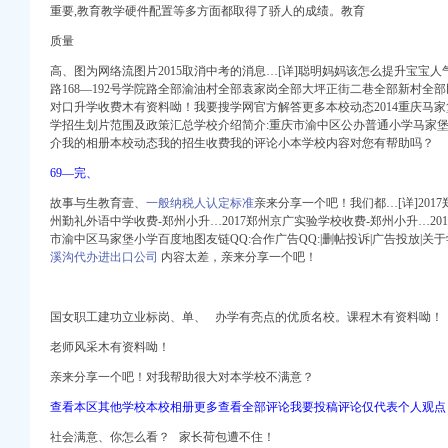
重要,教育教学硬件配置等多方面都取得了骄人的成绩。教育
质量
高、图为网络流图片2015取消中考的消息…[详]聪明妈妈该怎么提升宝宝
路168―192号学院路全部渝油村全部袁家岗全部大坪正街二巷全部新村全部
对口升学收费木有资料呦！我要搜学网官方解答更多本校动态2014重庆马家
渝中区马家堡自助银行
学招生划片范围及政策汇总学校介绍简介:重庆市渝中区公办普通小学马家堡小
庆市渝中区大坪制面厂
介我的相册本校动态我的招生收费我的评论小本学校内容对您有帮助吗？
69―完、
料(三)_萱萱_新浪
故事与生教育壹、
一般纳税人认定标准
亲来分享一个吧
！我们都…[详]201
！_重庆幼升小_家长帮
州勤礼外语中学收费-郑州小升…2017郑州京广实验学校收费-郑州小升…20
学录频道
市渝中区马家堡小学百度地图友链QQ:合作广告QQ:|删帖投诉|广告投放|关于
溪沟代办进出口公司
内容太差，亲来分享一个吧！
马家堡小学在哪？_二级
国女职工建功立业标岗、单、 办学有亮点的优质名校。课程木有资料呦！
24日报名-小学教育-
庆新闻联播—
老师风采木有资料呦！
亲来分享一个吧！对我帮助很大对本学校不满意？
地宝
查看本区其他学校本校相册更多查看全部评论我要投稿评论仅代表个人观点
学录频道
社会满意、你怎么看？ 家长荷包遭不住！
申请毕业-曲罢论坛