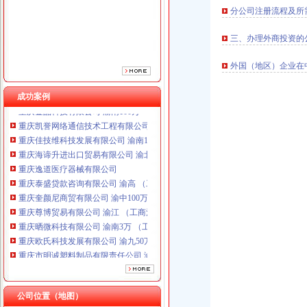
重庆逸道医疗器械有限公司
分公司注册流程及所
重庆泰盛贷款咨询有限公司 渝高 （工商注册）
重庆奎颜尼商贸有限公司 渝中100万 （工商注册）
三、办理外商投资的
重庆尊博贸易有限公司 渝江 （工商注册）
重庆晒微科技有限公司 渝南3万 （工商注册）
外国（地区）企业在
重庆欧氏科技发展有限公司 渝九50万 （进出口权）
重庆市明诚塑料制品有限责任公司 渝高100万 （进出口权）
成功案例
重庆金品科技有限公司 渝南100万 （进出口权）
重庆凯誉网络通信技术工程有限公司 渝中300万 （工商变更）
重庆佳技维科技发展有限公司 渝南100万 （进出口权）
重庆海谛升进出口贸易有限公司 渝北100万 （进出口权）
重庆逸道医疗器械有限公司
重庆泰盛贷款咨询有限公司 渝高 （工商注册）
重庆奎颜尼商贸有限公司 渝中100万 （工商注册）
重庆尊博贸易有限公司 渝江 （工商注册）
重庆晒微科技有限公司 渝南3万 （工商注册）
重庆欧氏科技发展有限公司 渝九50万 （进出口权）
重庆市明诚塑料制品有限责任公司 渝高100万 （进出口权）
重庆金品科技有限公司 渝南100万 （进出口权）
重庆凯誉网络通信技术工程有限公司 渝中300万 （工商变更）
重庆佳技维科技发展有限公司 渝南100万 （进出口权）
公司位置（地图）