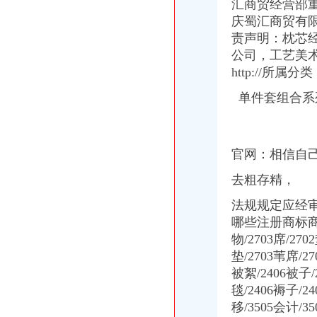
重庆港九股份有限公司关于为重庆经略实业有限责任公司提供担保的公
汇商贸经营部
广东德邦物流有限公司重庆分公司渝中区朝天门营业部_广东德邦物流
庆蜀汇商贸有限
关于内环高速子石出口位置,通往朝天门大桥匝道通车的事宜_重庆
责声明：枕芯
【重庆林茂贸易有限公司新招聘信息】_聘网
公司，
工艺美
【2014年重庆美购贸易有限公司新招聘信息_电话_地址】-赶集网
http://所属分
重庆服装代理公司_中国服装网
国庆到南坪买进口商品价格低便宜30%-今日重庆-华龙网
单件套组合系
重庆国际货运专线：重庆至马来西亚（单向）-重庆爱问分类
重庆港九股份有限公司关于为重庆经略实业有限责任公司提供担保的公
【2014年重庆市名瑞服饰连锁有限公司新招聘信息_电话_地址】-赶
义乌旧设备进口代理/宁波报关公司
官网：
相
信自
重庆南岸茶园新区工商服务信息,提供新重庆南岸茶园新区财税服务
去粗存精，
重庆糖酒加盟,重庆糖酒代理,重庆糖酒连锁加盟,重庆糖酒电话,重
国庆到南坪买进口商品价格低便宜30%_新浪新闻
法规规定应经
哪些注册商标商
物/2703席/27
垫/2703苇席/2
被絮/2406被子
毯/2406褥子
移/3505会计/