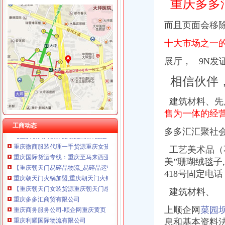
重庆多多
而且页面会移
朝天门代办进出口公司
十大市场之一
重庆港九股份有限公司关于为重庆经略实业有限责任公司提供担保的公
重庆南岸茶园新区工商服务信息,提供新重庆南岸茶园新区财税服务
展厅， 9N发
【2014年重庆美购贸易有限公司新招聘信息_电话_地址】-赶集网
重庆港国际集装箱有限公司货运代理分公司|重庆港国际集装箱有限公司
相信伙伴
朝天门火锅加盟_朝天门火锅加盟店_朝天门火锅加盟费多少-中国连锁网
重庆雅皎贸易有限公司2017新招聘信息_电话_地址-58企业名录
建筑材料、先
重庆国际货运专线：渝新欧进口平行车运输清关代理-重庆爱问分类
售为一体的经
【重庆朝天门易碎品物流_易碎品运输价格_易碎品托运电话】-重庆赶
工商动态
多多汇汇聚社
重庆微商服装代理一手货源重庆女孩服装批发-服装服饰-供求信息-中国
重庆国际货运专线：重庆至马来西亚（单向）-重庆爱问分类
工艺美术品（
【重庆朝天门易碎品物流_易碎品运输价格_易碎品托运电话】-重庆赶
美”珊瑚绒毯子
重庆朝天门火锅加盟,重庆朝天门火锅代理,重庆朝天门火锅连锁加
418号固定电
【重庆朝天门女装货源重庆朝天门感女装代理女装货源】价格_厂家
重庆多多汇商贸有限公司
建筑材料、
重庆商务服务公司-顺企网重庆黄页
重庆利耀国际物流有限公司
上顺企网
菜园
重庆新雅国际货运代理有限公司出口部
息和基本资料