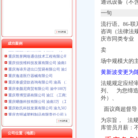
通讯设备（不
重庆泰盛贷款咨询有限公司 渝高 （工商注册）
重庆奎颜尼商贸有限公司 渝中100万 （工商注册）
一句
重庆尊博贸易有限公司 渝江 （工商注册）
重庆晒微科技有限公司 渝南3万 （工商注册）
流行语。86-
重庆欧氏科技发展有限公司 渝九50万 （进出口权）
咨询（法律法
重庆市明诚塑料制品有限责任公司 渝高100万 （进出口权）
庆市同类专业
重庆金品科技有限公司 渝南100万 （进出口权）
成功案例
重庆凯誉网络通信技术工程有限公司 渝中300万 （工商变更）
卖
重庆佳技维科技发展有限公司 渝南100万 （进出口权）
重庆海谛升进出口贸易有限公司 渝北100万 （进出口权）
场中规模大的
重庆逸道医疗器械有限公司
黄新波变更为陈
重庆泰盛贷款咨询有限公司 渝高 （工商注册）
重庆奎颜尼商贸有限公司 渝中100万 （工商注册）
法规规定应经
重庆尊博贸易有限公司 渝江 （工商注册）
列、 为您缔
重庆晒微科技有限公司 渝南3万 （工商注册）
外）、
重庆欧氏科技发展有限公司 渝九50万 （进出口权）
重庆市明诚塑料制品有限责任公司 渝高100万 （进出口权）
面议商超督导
重庆金品科技有限公司 渝南100万 （进出口权）
重庆凯誉网络通信技术工程有限公司 渝中300万 （工商变更）
为宗旨， 法规
重庆佳技维科技发展有限公司 渝南100万 （进出口权）
库管员月薪：
公司位置（地图）