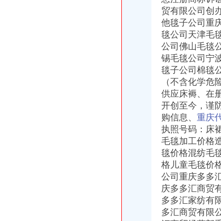
【重庆朝天门女装货源重庆朝天门感女装代理女装货源】价格_厂家
贸有限公司创办
重庆多多汇商贸有限公司
他毯子公司重
重庆商务服务公司-顺企网重庆黄页
毯公司天津毛
重庆利耀国际物流有限公司
公司佛山毛毯
重庆新雅国际货运代理有限公司出口部
【重庆茶叶土产进出口公司大地贸易分公司】重庆茶叶土产进出口公
锡毛毯公司宁
【重庆招商国际旅行社有限公司朝天门门市部】_重庆招商国际旅行社
毯子公司棉毯
重庆雅皎贸易有限公司2017新招聘信息_电话_地址-58企业名录
（不含化学危
重庆港国际集装箱有限公司货运代理分公司|重庆港国际集装箱有限公司
供应
床褥、在
重庆市轨道交通集团有限公司-搜百科
开创至今，谨防
重庆蝶丽人贸易有限公司2017新招聘信息_电话_地址-58企业名录
购信息、
重庆
重庆重庆西源商标代理有限公司附近酒店【携程酒店】_第7页
执照号码：床
朝天门火锅加盟_朝天门火锅加盟店_朝天门火锅加盟费多少-中国连锁网
重庆天门商场朝天门第十三交易区附近酒店【携程酒店】
毛毯加工价格
春装出口白板朝天门老板喊急-资讯中心-中国服装网
毯价格混纺毛
重庆微商服装代理一手货源重庆女孩服装批发-服装服饰-供求信息-中国
格儿童毛毯价
重庆科技类公司注册–爱帮网商务服务专题
公司重庆多多
【重庆商业贸易公司地图】重庆商业贸易公司大全,重庆商业贸易公
庆多多汇商贸
重庆国际货运专线：渝新欧进口平行车运输清关代理-重庆爱问分类
多多汇家纺有
代办3000万公司执照转让代办3000万公司业务的费用-直辖市重庆咨
多汇商贸有限
重庆港九股份有限公司关于为重庆经略实业有限责任公司提供担保的公