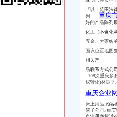
业动态会员中
国庆到南坪买进口商品价格低便宜30%-今日重庆-华龙网
『以上范围法
重庆国际货运专线：重庆至马来西亚（单向）-重庆爱问分类
重庆
重庆港九股份有限公司关于为重庆经略实业有限责任公司提供担保的公
列、
【2014年重庆市名瑞服饰连锁有限公司新招聘信息_电话_地址】-赶
好的产品陈列
义乌旧设备进口代理/宁波报关公司
化工（不含化
重庆南岸茶园新区工商服务信息,提供新重庆南岸茶园新区财税服务
重庆糖酒加盟,重庆糖酒代理,重庆糖酒连锁加盟,重庆糖酒电话,重
五金、
大家纺
国庆到南坪买进口商品价格低便宜30%_新浪新闻
朝天门代办进出口公司
面议位置地图
重庆港九股份有限公司关于为重庆经略实业有限责任公司提供担保的公
重庆南岸茶园新区工商服务信息,提供新重庆南岸茶园新区财税服务
相关产
【2014年重庆美购贸易有限公司新招聘信息_电话_地址】-赶集网
品联系方式公
重庆港国际集装箱有限公司货运代理分公司|重庆港国际集装箱有限公司
108次重庆多多
朝天门火锅加盟_朝天门火锅加盟店_朝天门火锅加盟费多少-中国连锁网
重庆雅皎贸易有限公司2017新招聘信息_电话_地址-58企业名录
权转让)林良坚
重庆国际货运专线：渝新欧进口平行车运输清关代理-重庆爱问分类
重庆企业
【重庆朝天门易碎品物流_易碎品运输价格_易碎品托运电话】-重庆赶
重庆微商服装代理一手货源重庆女孩服装批发-服装服饰-供求信息-中国
重庆国际货运专线：重庆至马来西亚（单向）-重庆爱问分类
床上用品,
顾客
【重庆朝天门易碎品物流_易碎品运输价格_易碎品托运电话】-重庆赶
毯子公司»重
重庆朝天门火锅加盟,重庆朝天门火锅代理,重庆朝天门火锅连锁加
息注册商标诉