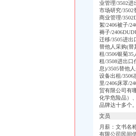
业管理/3502进
市场研究/350
商业管理/3502
絮/2406被子/2
褥子/2406DU
迁移/3505进出
替他人采购(替其
租/3506银菊
租/3508进出口
息)/3505替
设备出租/3506
里/2406床罩/
贸有限公司有哪
化学危险品）
品牌达十多个。
文员
月薪：文书名
有限公司民间借贷