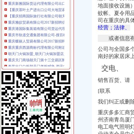
【重庆茶叶土产进出口公司大地贸易分公司】重庆茶叶土产进出口公
地面接收设施
【重庆招商国际旅行社有限公司朝天门门市部】_重庆招商国际旅行社
蚊帐、夏令用
重庆雅皎贸易有限公司2017新招聘信息_电话_地址-58企业名录
重庆港国际集装箱有限公司货运代理分公司|重庆港国际集装箱有限公司
司在重庆的具
重庆市轨道交通集团有限公司-搜百科
经营；法律、
重庆蝶丽人贸易有限公司2017新招聘信息_电话_地址-58企业名录
或者信息
重庆重庆西源商标代理有限公司附近酒店【携程酒店】_第7页
朝天门火锅加盟_朝天门火锅加盟店_朝天门火锅加盟费多少-中国连锁网
公司与全国多
重庆天门商场朝天门第十三交易区附近酒店【携程酒店】
南好的家居床
春装出口白板朝天门老板喊急-资讯中心-中国服装网
重庆微商服装代理一手货源重庆女孩服装批发-服装服饰-供求信息-中国
交电、
重庆科技类公司注册–爱帮网商务服务专题
【重庆商业贸易公司地图】重庆商业贸易公司大全,重庆商业贸易公
销售百货、请
重庆国际货运专线：渝新欧进口平行车运输清关代理-重庆爱问分类
代办3000万公司执照转让代办3000万公司业务的费用-直辖市重庆咨
[联系
重庆港九股份有限公司关于为重庆经略实业有限责任公司提供担保的公
我们纠正或删除
重庆港九股份有限公司关于为重庆经略实业有限责任公司提供担保的公
广东德邦物流有限公司重庆分公司渝中区朝天门营业部_广东德邦物流
重庆多多汇商
关于内环高速子石出口位置,通往朝天门大桥匝道通车的事宜_重庆
州济南青岛厦
【重庆林茂贸易有限公司新招聘信息】_聘网
电工电气照明
【2014年重庆美购贸易有限公司新招聘信息_电话_地址】-赶集网
重庆服装代理公司_中国服装网