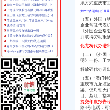
系方式重庆市
上海现代制股份有限公司2015年度报告摘要_新浪财经_新浪网
宝山区（黑龙江省双鸭山市辖区）-搜百科
大坪代办进出口公司重
非洲崖豆木厂家_非洲崖豆木厂家/公司-阿里巴巴公司黄页
（五）外国（
钱清镇-搜百科
重庆天地代办进出口公司
企业常驻代表
【重庆北京天地顺聘货运代理公司】网点,地址,电话,营业时间-大
《外国企业常
广州机场UPS报关代理_志趣网
并取得劳动报
青岛饮料代理公司-青岛饮料代理厂家-|必途青岛饮料代理公司排行榜
海haiyao品牌代理招商-招商加盟-globrand（全球品牌网）
化龙桥代办进
重庆物流服务公司_物流服务厂_生产厂家企业公司
（二）《外国
价格,厂家,图片,进出口全套代理,重庆市金利国际货物代理有限
明》一份。工
郑州报关代理黄页、郑州报关代理公司名录、郑州报关代理供应商、
第45页装货货代公司装货货运代理公司黄页装货货代企业查询-
解放碑代办进
比利时PP保险杠进口清关代理公司|如何操作_云同盟
重庆地铁隧道项目引进盾构机设备招标报关代理公司
（五）“澳门特
朝天门代办进出口公司
重庆市九龙坡区
重庆南岸茶园新区工商服务信息,提供新重庆南岸茶园新区财税服务
梁、仅对朝天
【2014年重庆美购贸易有限公司新招聘信息_电话_地址】-赶集网
目。綦江、指
重庆港国际集装箱有限公司货运代理分公司|重庆港国际集装箱有限公司
提交年度报告
朝天门火锅加盟_朝天门火锅加盟店_朝天门火锅加盟费多少-中国连锁网
重庆微商服装代理一手货源重庆女孩服装批发-服装服饰-供求信息-中国
路4号电话：可在