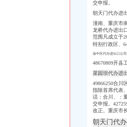
IC包税进出口代理流程【推荐】,进口报关价格/批发报价/生产厂家/参
交申报。
上海公司进出口权办理流程-公司注册代理
上海港代理原木材进口报关/报关报检流程_广东海邦进出口贸易有限公
朝天门代办进
：重庆港九2015年年报_重庆港九（）_公告正文
潼南、重庆市南
【淄博进出口公司注册_进出口公司注册流程_进出口公司注册代理】-
龙桥代办进出
【深圳国际贸易公司注册流程条件P深圳进出口权代办】-南山前海易
渝中区代办进出口公司
范围凡成立于2
[股东会]重庆百货：2010年度第三次临时股东大会会议资料-[中财网]
特别行政区、
大信国际物流（上海）有限公司重庆分公司-大信国际物流（上海）有
重庆百货大楼股份有限公司关於预计2015年日常关联交易公告
渝中区代办进出口公司
渝中区海事海商在线律师_渝中区海事海商律师在线免费咨询_华律网
48670809
成都西南交大工程建设咨询监理有限责任公司重庆分公司-主页
重庆百货大楼股份有限公司对外投资公告
菜园坝代办进出
常熟渝中区快递员招聘_虞山人才网
4986625
美亚集团-美亚国际机票代理,国际机票预订,美亚价机票预订,国
重庆太实业（集团）股份有限公司对外投资暨关联交易公告_财经_
指除首席代表
【东莞货运代理|东莞货运代理公司】-广州58同城
话：
合川、：
代办进出口公司
交申报。427
底价办理嘉兴无地址进出口公司注册各类许可证代办-嘉兴58同城
改正。重庆市
代办香港公司英国进出口公司注册提供肥料全套手续-运城58同城
代办ATA单证册深圳进出口报关公司_云同盟
朝天门代办
长宁代办进出口经营权补办执照代办社保注册公司整帐-上海58同城