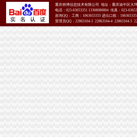
宝山区（黑龙江省双鸭山市辖区）-搜百科
重庆帅博信息技术有限公司 地址：重庆渝中区大坪
中国房地产开发企业名录—6-敖汉开发区招商网-中国招商引资信
电话：023-63653351 13368080804 传真：023-6365
华立产业集团有限公司审计报告_上市公司_新浪财经_新浪网
咨询QQ：工商：1063653355 进出口权：1063653355
受理员QQ：22863164-3 22863164-4 22863164-5 228
上海现代制股份有限公司2015年度报告摘要_新浪财经_新浪网
宝山区（黑龙江省双鸭山市辖区）-搜百科
51La
非洲崖豆木厂家_非洲崖豆木厂家/公司-阿里巴巴公司黄页
钱清镇-搜百科
重庆天地代办进出口公司
【重庆北京天地顺聘货运代理公司】网点,地址,电话,营业时间-大
广州机场UPS报关代理_志趣网
青岛饮料代理公司-青岛饮料代理厂家-|必途青岛饮料代理公司排行榜
海haiyao品牌代理招商-招商加盟-globrand（全球品牌网）
重庆物流服务公司_物流服务厂_生产厂家企业公司
价格,厂家,图片,进出口全套代理,重庆市金利国际货物代理有限
郑州报关代理黄页、郑州报关代理公司名录、郑州报关代理供应商、
第45页装货货代公司装货货运代理公司黄页装货货代企业查询-
比利时PP保险杠进口清关代理公司|如何操作_云同盟
重庆地铁隧道项目引进盾构机设备招标报关代理公司
朝天门代办进出口公司
重庆南岸茶园新区工商服务信息,提供新重庆南岸茶园新区财税服务
【2014年重庆美购贸易有限公司新招聘信息_电话_地址】-赶集网