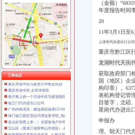
（金额）”683
年度报告时间
20
渝中区马家堡
11年3月1日至
渝中区马家堡小学2017招生范围,马家堡小学6月24日报名-小学教育-
【重庆市—渝中区】马家堡发廊偶遇品美少女（申请毕业-曲罢论坛
上清寺代办进出口公司6
【招商银行渝中区马家堡自助银行】招商银行渝中区马家堡自助银行
重庆市渝中区马家堡小学评论怎么样-我要搜学网
重庆市黔江区
【重庆市渝中区大坪制面厂马家堡饮食店】重庆市渝中区大坪制面厂
龙湖时代天街
重庆市渝中区马家堡付食经营部长征付食门市_【信用信息_诉讼信息_
重庆市渝中区人民
获取政府部门
工商动态
重庆市渝中区马家堡小学附近住宿
国（地区）企
重庆市渝中区-文章详细页
构印章）。63
电子察上岗一个月渝中区马家堡路段变通畅重庆新闻联播—
表机构登记管
临江门代办进出口公司
广州内饰清洗：燃油系统保养GUNKM2616-油箱及油管路清洗-广州
目签字，北碚
海门临江新区货运代理业务求职_海门临江新区货运代理业务找工作_
星岗代办进出
发点好东西上来：）全国各地户外用品店详解-旅游（Travel）版-北大
申报办
宝山区（黑龙江省双鸭山市辖区）-搜百科
中国房地产开发企业名录—6-敖汉开发区招商网-中国招商引资信
理。朝天门代
华立产业集团有限公司审计报告_上市公司_新浪财经_新浪网