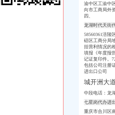
【2014年重庆市名瑞服饰连锁有限公司新招聘信息_电话_地址】-赶
渝中区工渝中
代办3000万公司执照转让代办3000万公司业务的费用-直辖市重庆咨
向市工商局外资
重庆蝶丽人贸易有限公司2017新招聘信息_电话_地址-58企业名录
四、
国庆到南坪买进口商品价格低便宜30%_新浪新闻
重庆重庆西源商标代理有限公司附近酒店【携程酒店】_第7页
龙湖时代天街
大坪代办进出口公司
58560361
其他职位_大坪企业新招聘信息-广州58同城
帅博工商*办重庆公司注册-帅博工商咨询服务部
碚区工商分局
黄埔区代办工商注册黄埔区申请一般纳税人图片大全,广州大坪企业
括营利情况的
重庆公司注册_xiaoyaotu_新浪博客
填报《年度报
【58同城】重庆渝中大坪配送中心_大坪生活配送服务公司
记证复印件。
乐天玛（重庆）商业有限公司大坪店联系方式_信用报告_工商信息-
包括公司注册
东莞大坪常州专线物流公司_云同盟
进出口公司
信誉好的越南进口零食品厂家越南进口代理-供应信息-环球经贸网
【增城代办注册公司增城代办公司营业执照】价格,厂家,图片,公司
城开洲大
【重庆慢牛工商咨询有限公司_慢牛-代办公司注册,营业执照,可提供
渝中区代办进出口公司流程
中段电话：
龙
东非红檀木材进口报关代理东非红檀原木进口流程-东莞市鸿泽进出口
中国嘉陵：2010年半年度报告_证券之星
七星岗代办进
办理广州进出口权的流程有没有公司可以代办进出口权-广州58同城
代理进口清关报检流程_供应产品_东莞市聚海进出口报关有限公司
重庆市合川区南