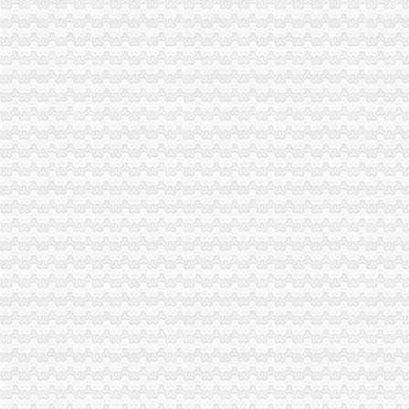
办理广州进出口权的流程有没有公司可以代办进出口权-广州58同城
代理进口清关报检流程_供应产品_东莞市聚海进出口报关有限公司
IC包税进出口代理流程【推荐】,进口报关价格/批发报价/生产厂家/参
上海公司进出口权办理流程-公司注册代理
上海港代理原木材进口报关/报关报检流程_广东海邦进出口贸易有限公
：重庆港九2015年年报_重庆港九（）_公告正文
【淄博进出口公司注册_进出口公司注册流程_进出口公司注册代理】-
【深圳国际贸易公司注册流程条件P深圳进出口权代办】-南山前海易
渝中区代办进出口公司
[股东会]重庆百货：2010年度第三次临时股东大会会议资料-[中财网]
大信国际物流（上海）有限公司重庆分公司-大信国际物流（上海）有
重庆百货大楼股份有限公司关於预计2015年日常关联交易公告
渝中区海事海商在线律师_渝中区海事海商律师在线免费咨询_华律网
成都西南交大工程建设咨询监理有限责任公司重庆分公司-主页
重庆百货大楼股份有限公司对外投资公告
常熟渝中区快递员招聘_虞山人才网
美亚集团-美亚国际机票代理,国际机票预订,美亚价机票预订,国
重庆太实业（集团）股份有限公司对外投资暨关联交易公告_财经_
【东莞货运代理|东莞货运代理公司】-广州58同城
代办进出口公司
底价办理嘉兴无地址进出口公司注册各类许可证代办-嘉兴58同城