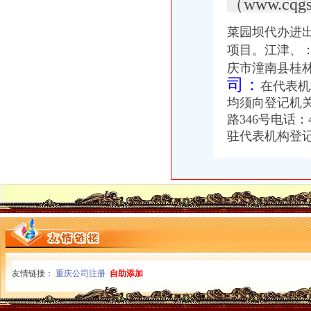
（www.cqgs
东莞公司注册,代理记账,代办进出口经营权-东莞58同城
德注册进出口贸易公司（外贸公司）代办,德工商注册代办【今日
菜园坝代办进出
常州市好的代办进出口权公司-咨询培训-人民铁道网
项目。江津、
东莞市众达辉进出口有限公司-代理进口,代理商检,二手机械进口,
庆市潼南县桂林
新西兰水果进口代办公司【今日推荐网-深圳进出口代理】
司：
我公司专业代理各种货物进出口报关、各工厂代商检服务、口岸报关、
在代表机
渝中区马家堡
均须向登记机
渝中区马家堡小学2017招生范围,马家堡小学6月24日报名-小学教育-
路346号电话
【重庆市—渝中区】马家堡发廊偶遇品美少女（申请毕业-曲罢论坛
驻代表机构登
【招商银行渝中区马家堡自助银行】招商银行渝中区马家堡自助银行
重庆市渝中区马家堡小学评论怎么样-我要搜学网
【重庆市渝中区大坪制面厂马家堡饮食店】重庆市渝中区大坪制面厂
重庆市渝中区马家堡付食经营部长征付食门市_【信用信息_诉讼信息_
重庆市渝中区人民
重庆市渝中区马家堡小学附近住宿
重庆市渝中区-文章详细页
电子察上岗一个月渝中区马家堡路段变通畅重庆新闻联播—
临江门代办进出口公司
广州内饰清洗：燃油系统保养GUNKM2616-油箱及油管路清洗-广州
友情链接：
重庆公司注册
自助添加
海门临江新区货运代理业务求职_海门临江新区货运代理业务找工作_
发点好东西上来：）全国各地户外用品店详解-旅游（Travel）版-北大