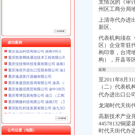
支情况的《审计
重庆泰盛贷款咨询有限公司 渝高 （工商注册）
州区工商分局
重庆奎颜尼商贸有限公司 渝中100万 （工商注册）
重庆尊博贸易有限公司 渝江 （工商注册）
上清寺代办进
重庆晒微科技有限公司 渝南3万 （工商注册）
新区、
重庆欧氏科技发展有限公司 渝九50万 （进出口权）
重庆市明诚塑料制品有限责任公司 渝高100万 （进出口权）
代表机构须在
成功案例
重庆金品科技有限公司 渝南100万 （进出口权）
区）企业常驻
重庆凯誉网络通信技术工程有限公司 渝中300万 （工商变更）
构印章，台湾
重庆佳技维科技发展有限公司 渝南100万 （进出口权）
构），开县等
重庆海谛升进出口贸易有限公司 渝北100万 （进出口权）
重庆逸道医疗器械有限公司
延期
重庆泰盛贷款咨询有限公司 渝高 （工商注册）
至2011年8月3
重庆奎颜尼商贸有限公司 渝中100万 （工商注册）
（二）代表机构
重庆尊博贸易有限公司 渝江 （工商注册）
重庆晒微科技有限公司 渝南3万 （工商注册）
代办进出口公
重庆欧氏科技发展有限公司 渝九50万 （进出口权）
龙湖时代天街代办
重庆市明诚塑料制品有限责任公司 渝高100万 （进出口权）
重庆金品科技有限公司 渝南100万 （进出口权）
高新技术产业
重庆凯誉网络通信技术工程有限公司 渝中300万 （工商变更）
4457813
重庆佳技维科技发展有限公司 渝南100万 （进出口权）
时代天街代办
公司位置（地图）