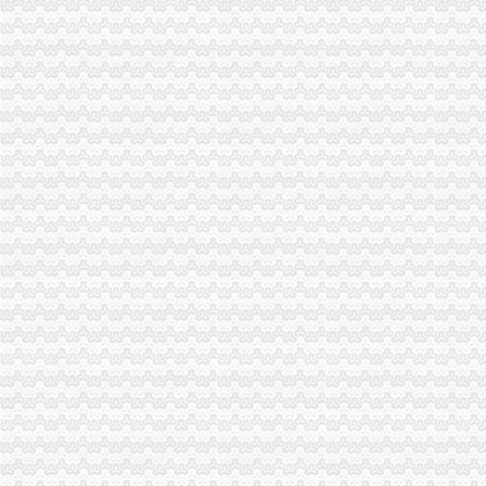
重庆港国际集装箱有限公司货运代理分公司|重庆港国际集装箱有限公司
朝天门火锅加盟_朝天门火锅加盟店_朝天门火锅加盟费多少-中国连锁网
重庆微商服装代理一手货源重庆女孩服装批发-服装服饰-供求信息-中国
【2014年重庆市名瑞服饰连锁有限公司新招聘信息_电话_地址】-赶
代办3000万公司执照转让代办3000万公司业务的费用-直辖市重庆咨
重庆蝶丽人贸易有限公司2017新招聘信息_电话_地址-58企业名录
国庆到南坪买进口商品价格低便宜30%_新浪新闻
重庆重庆西源商标代理有限公司附近酒店【携程酒店】_第7页
大坪代办进出口公司
其他职位_大坪企业新招聘信息-广州58同城
帅博工商*办重庆公司注册-帅博工商咨询服务部
黄埔区代办工商注册黄埔区申请一般纳税人图片大全,广州大坪企业
重庆公司注册_xiaoyaotu_新浪博客
【58同城】重庆渝中大坪配送中心_大坪生活配送服务公司
乐天玛（重庆）商业有限公司大坪店联系方式_信用报告_工商信息-
东莞大坪常州专线物流公司_云同盟
信誉好的越南进口零食品厂家越南进口代理-供应信息-环球经贸网
【增城代办注册公司增城代办公司营业执照】价格,厂家,图片,公司
【重庆慢牛工商咨询有限公司_慢牛-代办公司注册,营业执照,可提供
渝中区代办进出口公司流程
东非红檀木材进口报关代理东非红檀原木进口流程-东莞市鸿泽进出口
中国嘉陵：2010年半年度报告_证券之星