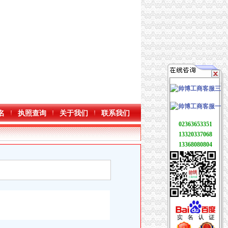
名
执照查询
关于我们
联系我们
02363653351
13320337068
13368080804