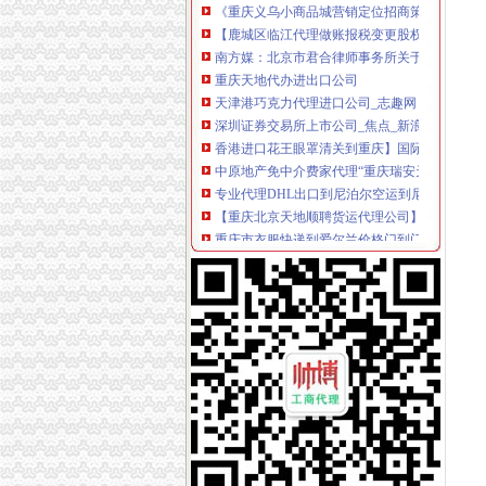
【鹿城区临江代理做账报税变更股权上门服务的
南方媒：北京市君合律师事务所关于南方出版
重庆天地代办进出口公司
天津港巧克力代理进口公司_志趣网
深圳证券交易所上市公司_焦点_新浪财经_新浪
香港进口花王眼罩清关到重庆】国际进口物流,价
中原地产免中介费家代理“重庆瑞安天地”-房产
专业代理DHL出口到尼泊尔空运到尼泊尔EMS
【重庆北京天地顺聘货运代理公司】网点,地址,
重庆市衣服快递到爱尔兰价格门到门国际包税出
重庆天地写字楼写字楼出售,底价付6万（企业
重庆易亿服装贸易有限公司,主营：服装服饰,
化妆品快递巴哈马专业出口敏感货-厂家|供应商
朝天门代办进出口公司
重庆蝶丽人贸易有限公司2017新招聘信息_电话_
重庆重庆西源商标代理有限公司附近酒店【携程
重庆国际货运专线：渝新欧进口平行车运输清关
重庆利耀国际物流有限公司
【2014年重庆美购贸易有限公司新招聘信息_电
【重庆茶叶土产进出口公司大地贸易分公司】
重庆糖酒加盟,重庆糖酒代理,重庆糖酒连锁加盟,