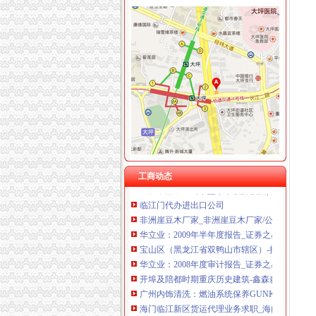
重庆奎颜尼商贸有限公司 渝中100万 （工商注
重庆尊博贸易有限公司 渝江 （工商注册）
渝中区马家堡
重庆晒微科技有限公司 渝南3万 （工商注册）
重庆市渝中区马家堡小学2017年新生招生通告
重庆欧氏科技发展有限公司 渝九50万 （进出口
重庆市渝中区马家堡小学校怎么样_百度知道
重庆市明诚塑料制品有限责任公司 渝高100万 
渝中区马家堡小学二年级三班二单元复习资料(一
重庆金品科技有限公司 渝南100万 （进出口权
说课唐令春重庆渝中区马家堡小学《可能》—
重庆凯誉网络通信技术工程有限公司 渝中300万
桐君阁大房重庆市渝中区马家堡八十八店
重庆佳技维科技发展有限公司 渝南100万 （进
重庆市渝中区马家堡小学评论怎么样-我要搜学
重庆中房家苑房产经纪有限公司渝中区马家堡经
渝中区马家堡小学应急避难场所到马家堡怎么走
渝中区马家堡小学好不好呀？求指教-早教幼儿
工商动态
重庆市渝中区马家堡小学校择校费|重庆市渝中
临江门代办进出口公司
非洲崖豆木厂家_非洲崖豆木厂家/公司-阿里巴
华立业：2009年半年度报告_证券之星
宝山区（黑龙江省双鸭山市辖区）-搜百科
华立业：2008年度审计报告_证券之星
开埠及陪都时期重庆历史建筑-鑫森淼垚
广州内饰清洗：燃油系统保养GUNKM2616-
海门临江新区货运代理业务求职_海门临江新区
《重庆义乌小商品城营销定位招商策划方案》.do