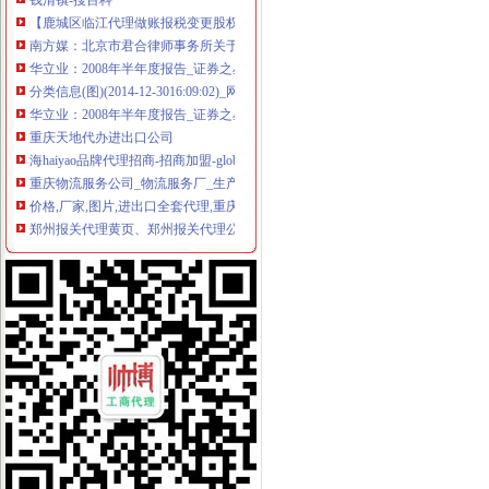
【鹿城区临江代理做账报税变更股权上门服务的图片】-鹿城临江易登网
南方媒：北京市君合律师事务所关于南方出版媒股份有限公司发行
华立业：2008年半年度报告_证券之星
分类信息(图)(2014-12-3016:09:02)_网易新闻
华立业：2008年半年度报告_证券之星
重庆天地代办进出口公司
海haiyao品牌代理招商-招商加盟-globrand（全球品牌网）
重庆物流服务公司_物流服务厂_生产厂家企业公司
价格,厂家,图片,进出口全套代理,重庆市金利国际货物代理有限
郑州报关代理黄页、郑州报关代理公司名录、郑州报关代理供应商、
比利时PP保险杠进口清关代理公司|如何操作_云同盟
重庆地铁隧道项目引进盾构机设备招标报关代理公司
关于公布国际货物运输代理企业名单的通知-法规库-110网
中原地产免中介费家代理“重庆瑞安天地”-房产新闻-重庆搜狐焦点网
重庆天地写字楼写字楼出售,底价付6万（企业天地进出口食品超市
海南海股份有限公司公开发行公司券募集説明书
朝天门代办进出口公司
【2014年重庆市名瑞服饰连锁有限公司新招聘信息_电话_地址】-赶
代办3000万公司执照转让代办3000万公司业务的费用-直辖市重庆咨
重庆蝶丽人贸易有限公司2017新招聘信息_电话_地址-58企业名录
重庆重庆西源商标代理有限公司附近酒店【携程酒店】_第7页
春装出口白板朝天门老板喊急-资讯中心-中国服装网