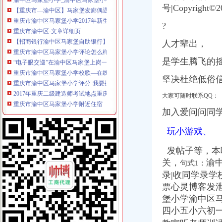
【重庆市—渝中区】马家堡发廊偶遇品美少女（申请毕业-曲罢论坛
号|Copyright©2
重庆市渝中区马家堡小学2017年新生招生通告！_重庆幼升小_家长帮
重庆市渝中区-文章详细页
?
【招商银行渝中区马家堡自助银行】招商银行渝中区马家堡自助银行
重庆市渝中区马家堡小学评论怎么样-我要搜学网
人才辈出，
“电子眼交巡”在渝中区马家堡上岗一个月_第1页-七一网
是学生腾飞的
重庆市渝中区马家堡小学校歌—在线播放—优酷网,高清在线观看
重庆市渝中区马家堡小学评分-我要搜学网
坚决杜绝低俗
2017年重庆二级建造师考试地点重庆市渝中区马家堡小学在哪？_二级
重庆市渝中区马家堡小学附近住宿
大家可随时联系QQ：
重庆市渝中区马家堡安利专卖店地址重庆市马家堡哪有卖安利产【今日
加入爱问问同
渝中区马家堡小学应急避难场所到马家堡怎么走？-住哪网
求助,在渝中区马家堡办过准生证MM帮忙说哈有些啥要求。-孕期闲聊
玩小游戏、
重庆市渝中区马家堡副食经营部饮料批发部
渝中区马家堡小学二年级三班二单元复习资料(一)_老师_新浪博客
发帖子等，本
[转载]渝中区马家堡小学二年级三班二单元复习资料(三)_萱萱_新浪
关，
渝
句式1：
重庆市渝中区马家堡付食经营部长征付食门市_【信用信息_诉讼信息_
录|收同学录学
重庆市渝中区马家堡小学二年级3班歌咏比赛-原创-高清-爱奇艺
票心灵博客发泄
修改重庆市渝中区马家堡小学资料-我要搜学网
堡小学渝中区马
渝中区马家堡小学好不好呀？求指教-早教幼儿园小学-重庆购物狂
说课唐令春重庆渝中区马家堡小学《可能》-原创-搜狐
四小五小六初
重庆市渝中区马家堡小学-城市吧街景地图