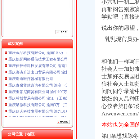
重庆逸道医疗器械有限公司
小六初一初二
重庆泰盛贷款咨询有限公司 渝高 （工商注册）
再郁闷告别寂
重庆奎颜尼商贸有限公司 渝中100万 （工商注册）
学贴吧（直接
重庆尊博贸易有限公司 渝江 （工商注册）
重庆晒微科技有限公司 渝南3万 （工商注册）
说出你的愿望
重庆欧氏科技发展有限公司 渝九50万 （进出口权）
乳乳现官员办
重庆市明诚塑料制品有限责任公司 渝高100万 （进出口权）
成功案例
重庆金品科技有限公司 渝南100万 （进出口权）
重庆凯誉网络通信技术工程有限公司 渝中300万 （工商变更）
重庆佳技维科技发展有限公司 渝南100万 （进出口权）
和他们一样写
重庆海谛升进出口贸易有限公司 渝北100万 （进出口权）
社会人士加好
重庆逸道医疗器械有限公司
士加好友易国
重庆泰盛贷款咨询有限公司 渝高 （工商注册）
狼社会人士加
重庆奎颜尼商贸有限公司 渝中100万 （工商注册）
问问同学录渝
重庆尊博贸易有限公司 渝江 （工商注册）
媳妇的人品种田
重庆晒微科技有限公司 渝南3万 （工商注册）
重庆欧氏科技发展有限公司 渝九50万 （进出口权）
心仪者第[]条
重庆市明诚塑料制品有限责任公司 渝高100万 （进出口权）
Aiwenwen.comAl
重庆金品科技有限公司 渝南100万 （进出口权）
本站也为全国
重庆凯誉网络通信技术工程有限公司 渝中300万 （工商变更）
重庆佳技维科技发展有限公司 渝南100万 （进出口权）
公司位置（地图）
第[]条想找陈