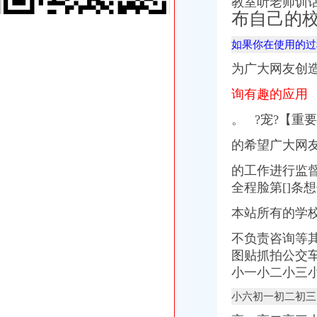
教室听老师训
【重庆市渝中区马家堡-公交车站商铺出租渝中大坪商铺出租】第一时
布自己的
重庆市渝中区马家堡小学附近7天_重庆市渝中区马家堡小学附近7天连
【重庆市渝中区大坪制面厂马家堡饮食店】重庆市渝中区大坪制面厂
如果你在使用的过
重庆市渝中区马家堡小学介绍_简介-马家堡小学
为广大网友创
市渝中区马家堡小学股票开户,重庆市渝中区马家堡小学股票开户,
重庆市渝中区马家堡小学校怎么样_百度知道
询有趣的应用
渝中区中华路小学、马家堡小学新学期响“创模”第一_环保先锋_
桐君阁大房重庆市渝中区马家堡八十八店
。 ?宠?【
重庆市渝中区马家堡小学校择校费|重庆市渝中区马家堡小学校住宿费,
的希望广大网
重庆中房家苑房产经纪有限公司渝中区马家堡经营部_【信用信息_诉讼
说课唐令春重庆渝中区马家堡小学《可能》—在线播放—优酷
的工作进行监
说课唐令春重庆渝中区马家堡小学《可能》—在线播放—优酷
全程脸第[]条
说课唐令春重庆渝中区马家堡小学《可能》_土豆
说课唐令春重庆渝中区马家堡小学《可能》_土豆
本站所有的学
重庆市渝中区马家堡粮店_重庆市_渝中区_企业在线
重庆市渝中区马家堡粮店_重庆市_渝中区_企业在线
不负责咨询等其他
渝中区马家堡
图贴抓拍公交车
“电子眼交巡”在渝中区马家堡上岗一个月_第1页-七一网
小一小二小三
渝中区马家堡小学2017招生范围,马家堡小学6月24日报名-小学教育-
重庆市渝中区马家堡副食经营部饮料批发部
小六初一初二初三
重庆市渝中区马家堡粮店_重庆市_渝中区_企业在线