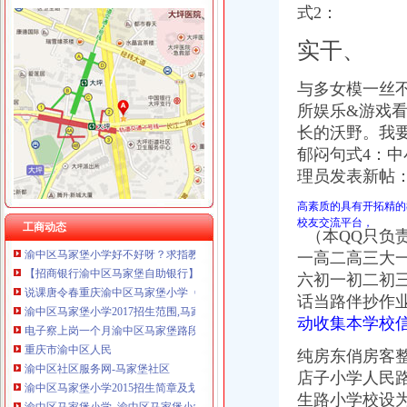
式2：
实干、
渝中区马家堡
与多女模一丝
“电子眼交巡”在渝中区马家堡上岗一个月_第1页-七一网
所娱乐&游戏
渝中区马家堡小学2017招生范围,马家堡小学6月24日报名-小学教育-
长的沃野。我
重庆市渝中区马家堡副食经营部饮料批发部
郁闷句式4：中小
重庆市渝中区马家堡粮店_重庆市_渝中区_企业在线
理员发表新帖：
渝中区马家堡小学_渝中区马家堡小学爱问问同学录频道
重庆市渝中区马家堡安利专卖店地址重庆市马家堡哪有卖安利产【今日
高素质的具有开拓精的
【重庆市—渝中区】马家堡发廊偶遇品美少女（申请毕业-曲罢论坛
校友交流平台，
工商动态
（本QQ只负
渝中区马家堡小学好不好呀？求指教-早教幼儿园小学-重庆购物狂
【招商银行渝中区马家堡自助银行】招商银行渝中区马家堡自助银行
一高二高三大
说课唐令春重庆渝中区马家堡小学《可能》-原创-搜狐
六初一初二初
渝中区马家堡小学2017招生范围,马家堡小学6月24日报名-小学教育-
话当路伴抄作
电子察上岗一个月渝中区马家堡路段变通畅重庆新闻联播—
动收集本学校
重庆市渝中区人民
渝中区社区服务网-马家堡社区
纯房东俏房客
渝中区马家堡小学2015招生简章及划片-重庆本地宝
店子小学人民
渝中区马家堡小学_渝中区马家堡小学爱问问同学录频道
生路小学校设为