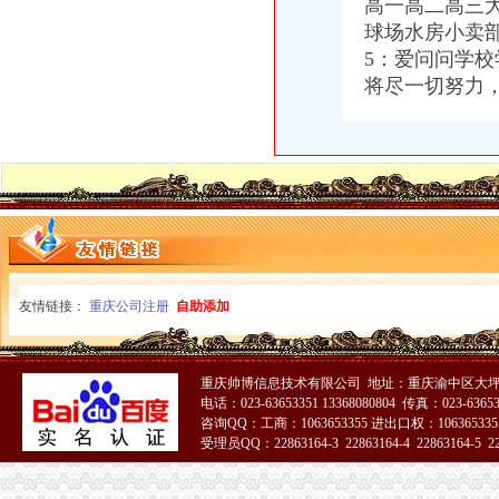
高一高二高三
渝中区马家堡小学_渝中区马家堡小学爱问问同学录频道
球场水房小卖
重庆市渝中区马家堡安利专卖店地址重庆市马家堡哪有卖安利产【今日
【重庆市—渝中区】马家堡发廊偶遇品美少女（申请毕业-曲罢论坛
5：爱问问学
渝中区马家堡小学好不好呀？求指教-早教幼儿园小学-重庆购物狂
将尽一切努力
【招商银行渝中区马家堡自助银行】招商银行渝中区马家堡自助银行
说课唐令春重庆渝中区马家堡小学《可能》-原创-搜狐
渝中区马家堡小学2017招生范围,马家堡小学6月24日报名-小学教育-
电子察上岗一个月渝中区马家堡路段变通畅重庆新闻联播—
重庆市渝中区人民
渝中区社区服务网-马家堡社区
渝中区马家堡小学2015招生简章及划片-重庆本地宝
渝中区马家堡小学_渝中区马家堡小学爱问问同学录频道
【重庆市—渝中区】马家堡发廊偶遇品美少女（申请毕业-曲罢论坛
友情链接：
重庆公司注册
自助添加
重庆市渝中区马家堡小学2017年新生招生通告！_重庆幼升小_家长帮
重庆市渝中区-文章详细页
【招商银行渝中区马家堡自助银行】招商银行渝中区马家堡自助银行
重庆市渝中区马家堡小学评论怎么样-我要搜学网
重庆帅博信息技术有限公司 地址：重庆渝中区大坪
电话：023-63653351 13368080804 传真：023-6365
“电子眼交巡”在渝中区马家堡上岗一个月_第1页-七一网
咨询QQ：工商：1063653355 进出口权：1063653355
重庆市渝中区马家堡小学校歌—在线播放—优酷网,高清在线观看
受理员QQ：22863164-3 22863164-4 22863164-5 228
重庆市渝中区马家堡小学评分-我要搜学网
51La
2017年重庆二级建造师考试地点重庆市渝中区马家堡小学在哪？_二级