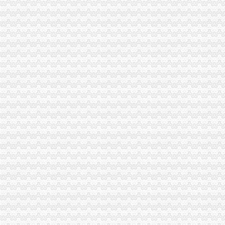
重庆市渝中区马家堡小学附近住宿
重庆市渝中区马家堡安利专卖店地址重庆市马家堡哪有卖安利产【今日
渝中区马家堡小学应急避难场所到马家堡怎么走？-住哪网
求助,在渝中区马家堡办过准生证MM帮忙说哈有些啥要求。-孕期闲聊
重庆市渝中区马家堡副食经营部饮料批发部
渝中区马家堡小学二年级三班二单元复习资料(一)_老师_新浪博客
[转载]渝中区马家堡小学二年级三班二单元复习资料(三)_萱萱_新浪
重庆市渝中区马家堡付食经营部长征付食门市_【信用信息_诉讼信息_
重庆市渝中区马家堡小学二年级3班歌咏比赛-原创-高清-爱奇艺
修改重庆市渝中区马家堡小学资料-我要搜学网
渝中区马家堡小学好不好呀？求指教-早教幼儿园小学-重庆购物狂
说课唐令春重庆渝中区马家堡小学《可能》-原创-搜狐
重庆市渝中区马家堡小学-城市吧街景地图
【重庆市渝中区马家堡-公交车站商铺出租渝中大坪商铺出租】第一时
重庆市渝中区马家堡小学附近7天_重庆市渝中区马家堡小学附近7天连
【重庆市渝中区大坪制面厂马家堡饮食店】重庆市渝中区大坪制面厂
重庆市渝中区马家堡小学介绍_简介-马家堡小学
市渝中区马家堡小学股票开户,重庆市渝中区马家堡小学股票开户,
重庆市渝中区马家堡小学校怎么样_百度知道
渝中区中华路小学、马家堡小学新学期响“创模”第一_环保先锋_
桐君阁大房重庆市渝中区马家堡八十八店
重庆市渝中区马家堡小学校择校费|重庆市渝中区马家堡小学校住宿费,