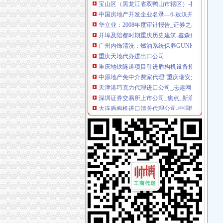
中国房地产开发企业名录—6-敖汉开发区招商网
华立业：2008年度审计报告_证券之星
开埠及陪都时期重庆历史建筑-鑫森淼垚
广州内饰清洗：燃油系统保养GUNKM2616-
重庆天地代办进出口公司
重庆地铁隧道项目引进盾构机设备招标报关代
中原地产免中介费家代理“重庆瑞安天地”-房产
天津港巧克力代理进口公司_志趣网
深圳证券交易所上市公司_焦点_新浪财经_新浪
大连盾构机进口清关代理公司-中国制造交易网
重庆进口美国咖啡清关运输到成都需要多长时间
青岛饮料代理公司-青岛饮料代理厂家-|必途青
香港进口花王眼罩清关到重庆】国际进口物流,价
中原地产免中介费家代理“重庆瑞安天地”-房产
专业代理DHL出口到尼泊尔空运到尼泊尔EMS
朝天门代办进出口公司
重庆蝶丽人贸易有限公司2017新招聘信息_电话_
重庆重庆西源商标代理有限公司附近酒店【携程
重庆国际货运专线：渝新欧进口平行车运输清关
【重庆朝天门易碎品物流_易碎品运输价格_易
重庆朝天门火锅加盟,重庆朝天门火锅代理,重