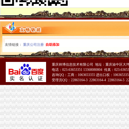
烟台3C代办-进口报关-上海礼紫进出口有限公司
Y青海代办进出口贸易各州县公司验资注册青海资质-西宁58同城
德宏上源电力进出口有限责任公司出口退税咨询、代办出口退税项目公
底价办理嘉兴无地址进出口公司注册各类许可证代办-嘉兴58同城
宁波贸易公司注册,代办外贸公司申请进出口代理-宁波便民网
东莞寮步免费代办注销公司企业工商营业执照注册_东莞代理记帐_东
公司维护_香港公司注册_杭州注册公司,杭州会计代理,代办进出口
友情链接：
重庆公司注册
自助添加
鑫誉创业帮代办公司注册代办进出口退税认定-福州58同城
东莞市众达辉进出口有限公司-代理进口,代理商检,二手机械进口,
【进出口代理_代办产地证_海运订舱_中港运输】-深圳市中惠进出口有
重庆帅博信息技术有限公司 地址：重庆渝中区大坪
代办进出口公司
电话：023-63653351 13368080804 传真：023-6365
海邦进出口有限公司-进口代理,进口报关,进口清关,机械进口代理
咨询QQ：工商：1063653355 进出口权：1063653355
代办公司注册、联系注册地址；代理记账、进出口税-天津58同城
受理员QQ：22863164-3 22863164-4 22863164-5 228
【张家港代办自动进口许可证公司,机电证办理手续】-上海虎桥进出
51La
新西兰水果进口代办公司【今日推荐网-深圳进出口代理】
代办香港公司英国进出口公司注册提供肥料全套手续-运城58同城
东莞寮步免费代办注销公司企业工商营业执照注册_东莞代理记帐_东
公司维护_香港公司注册_杭州注册公司,杭州会计代理,代办进出口
【珠海壹按我帮你企业登记代理有限公司_快办理进出口经营权3天完
我公司委托他公司代办进出口贸易资格怎么写委托书_阿里问到底
中山黄圃进出口代理公司报关代理图片|中山黄圃进出口代理公司报关代