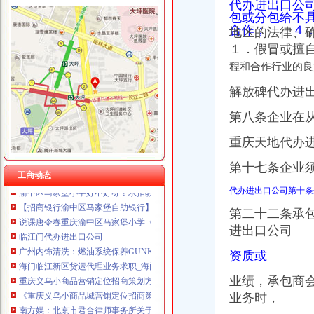
代办进出口公
包或分包给不
合作； ４．
地区的法律、
１．假冒或擅
渝中区马家堡
程和合作行业的良
“电子眼交巡”在渝中区马家堡上岗一个月_第1页-七一网
渝中区马家堡小学2017招生范围,马家堡小学6月24日报名-小学教育-
解放碑代办进
重庆市渝中区马家堡副食经营部饮料批发部
重庆市渝中区马家堡粮店_重庆市_渝中区_企业在线
第八条企业在
渝中区马家堡小学_渝中区马家堡小学爱问问同学录频道
重庆天地代办
重庆市渝中区马家堡安利专卖店地址重庆市马家堡哪有卖安利产【今日
【重庆市—渝中区】马家堡发廊偶遇品美少女（申请毕业-曲罢论坛
第十七条企业
渝中区马家堡小学好不好呀？求指教-早教幼儿园小学-重庆购物狂
工商动态
【招商银行渝中区马家堡自助银行】招商银行渝中区马家堡自助银行
代办进出口公司第十条
说课唐令春重庆渝中区马家堡小学《可能》-原创-搜狐
第二十二条承
临江门代办进出口公司
进出口公司
广州内饰清洗：燃油系统保养GUNKM2616-油箱及油管路清洗-广州
海门临江新区货运代理业务求职_海门临江新区货运代理业务找工作_
资质或
重庆义乌小商品营销定位招商策划方案.doc
《重庆义乌小商品城营销定位招商策划方案》.doc
业绩，承包商
南方媒：北京市君合律师事务所关于南方出版媒股份有限公司发行
业务时，
发点好东西上来：）全国各地户外用品店详解-旅游（Travel）版-北大