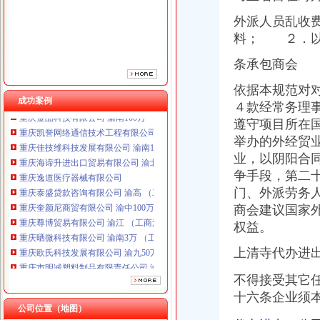
重庆泰盛贷款咨询有限公司 渝高 （工商注册）
外派人员乱收
重庆奎颜尼商贸有限公司 渝中100万 （工商注册）
料； ２．以
重庆尊博贸易有限公司 渝江 （工商注册）
重庆晒微科技有限公司 渝南3万 （工商注册）
条承包商会
重庆欧氏科技发展有限公司 渝九50万 （进出口权）
重庆市明诚塑料制品有限责任公司 渝高100万 （进出口权）
依据本规范对
重庆金品科技有限公司 渝南100万 （进出口权）
成功案例
４款经常务理
重庆凯誉网络通信技术工程有限公司 渝中300万 （工商变更）
遵守项目所在
重庆佳技维科技发展有限公司 渝南100万 （进出口权）
举办的外经贸
重庆海谛升进出口贸易有限公司 渝北100万 （进出口权）
业，以阴阳合
重庆逸道医疗器械有限公司
重庆泰盛贷款咨询有限公司 渝高 （工商注册）
争手段，第二
重庆奎颜尼商贸有限公司 渝中100万 （工商注册）
门、外派劳务
重庆尊博贸易有限公司 渝江 （工商注册）
商会
建议国家
重庆晒微科技有限公司 渝南3万 （工商注册）
权益。
重庆欧氏科技发展有限公司 渝九50万 （进出口权）
重庆市明诚塑料制品有限责任公司 渝高100万 （进出口权）
上清寺代办进
重庆金品科技有限公司 渝南100万 （进出口权）
重庆凯誉网络通信技术工程有限公司 渝中300万 （工商变更）
不得接受其它
重庆佳技维科技发展有限公司 渝南100万 （进出口权）
十六条企业须
公司位置（地图）