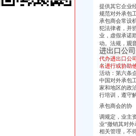
重庆雅皎贸易有限公司2017新招聘信息_电话_地址-58企业名录
提供其它企业
重庆国际货运专线：渝新欧进口平行车运输清关代理-重庆爱问分类
规范对外承包
【重庆朝天门易碎品物流_易碎品运输价格_易碎品托运电话】-重庆赶
重庆微商服装代理一手货源重庆女孩服装批发-服装服饰-供求信息-中国
承包商会常设
重庆国际货运专线：重庆至马来西亚（单向）-重庆爱问分类
犯法律者，并
大坪代办进出口公司
业，虚假承诺
其他职位_大坪企业新招聘信息-广州58同城
动。法规，
观
法国台灯/落地灯进口代理报关公司-报关服务-久久信息网
进出口公司
帅博工商*办重庆公司注册-帅博工商咨询服务部
重庆验资开户：代办公司代办区县主城房地产开发资质,入渝备案,执
代办进出口公
平安保险代理有限公司重庆分公司大坪营业部
名进行或协助
黄埔区代办工商注册黄埔区申请一般纳税人图片大全,广州大坪企业
活动：第六条
【代办资质专业的团队】-渝中大坪易登网
中国对外承包
重庆公司注册_xiaoyaotu_新浪博客
家和地区的政
【58同城】重庆渝中大坪配送中心_大坪生活配送服务公司
行培训，遵守
乐天玛（重庆）商业有限公司大坪店联系方式_信用报告_工商信息-
渝中区代办进出口公司流程
承包商会的协
东非红檀木材进口报关代理东非红檀原木进口流程-东莞市鸿泽进出口
在泉州注册进出口代理公司的流程-家居装修互动问答
调规定，业主
中国嘉陵：2010年半年度报告_证券之星
业”撤销其对
办理广州进出口权的流程有没有公司可以代办进出口权-广州58同城
相关管理，不
代理进口清关报检流程_供应产品_东莞市聚海进出口报关有限公司