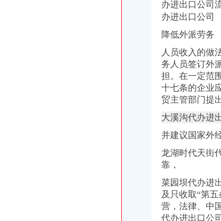
办进出口公司
IC包税进出口代理流程【推荐】,进口报关价格/批发报价/生产厂家/参
办进出口公司
【临沂进出口公司注册_进出口公司注册流程_进出口公司注册代理】-
二手机械进口报关|旧设备进口代理|旧机器进口清关流程|手续|通关巨升
降低外派劳务
【镇江进出口公司注册_进出口公司注册流程_进出口公司注册代理】-
想知道成都进出口退税流程,专业代理公司告诉您-商务-十堰网
人员收入的做
渝中区代办进出口公司
务人员签订外
山东莱德管阀有限公司（重庆代理）-商铺
担。在一定范
鹿泉公司注册服务批发|价格|厂家_顺企网
十七条的企业
[股东会]重庆百货：2010年度第三次临时股东大会会议资料-[中财网]
贸主管部门提
大信国际物流（上海）有限公司重庆分公司-大信国际物流（上海）有
重庆市邮政公司
大溪沟代办进
重庆百货大楼股份有限公司关於预计2015年日常关联交易公告
渝中区海事海商在线律师_渝中区海事海商律师在线免费咨询_华律网
并建议国家外
重庆旅游新报社有限公司
龙湖时代天街
渝中区大坪正街四室两厅豪华大套房_重庆渝中区大坪短租房_游天下
重庆食品饮料企业黄页
靠，
代办进出口公司
菜园坝代办进
底价办理嘉兴无地址进出口公司注册各类许可证代办-嘉兴58同城
及只收取“第
苏州代办进出口,苏州进出口公司办理流程_搜狐财经_搜狐网
代办香港公司英国进出口公司注册提供肥料全套手续-运城58同城
营，法律、中
代办ATA单证册深圳进出口报关公司_云同盟
代办进出口公