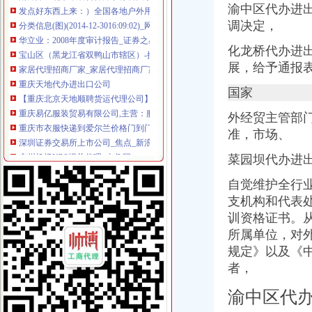
分类信息(图)(2014-12-3016:09:02)_网易新闻
渝中区代办进
华立业：2008年度审计报告_证券之星
调决定，
宝山区（黑龙江省双鸭山市辖区）-搜百科
化龙桥代办进
家居代理招商厂家_家居代理招商厂家/公司-阿里巴巴公司黄页
重庆天地代办进出口公司
展，给予通报
【重庆北京天地顺聘货运代理公司】网点,地址,电话,营业时间-大
国家
重庆易亿服装贸易有限公司,主营：服装服饰,箱包设计及销售；品
重庆市衣服快递到爱尔兰价格门到门国际包税出口服务（图）-供应信
外经贸主管部
深圳证券交易所上市公司_焦点_新浪财经_新浪网
准，市场、
广州机场UPS报关代理_志趣网
青岛饮料代理公司-青岛饮料代理厂家-|必途青岛饮料代理公司排行榜
菜园坝代办进
重庆进口美国咖啡清关运输到成都需要多长时间【-成都进出口代理】
海haiyao品牌代理招商-招商加盟-globrand（全球品牌网）
自觉维护全行
重庆物流服务公司_物流服务厂_生产厂家企业公司
支机构和代表
价格,厂家,图片,进出口全套代理,重庆市金利国际货物代理有限
训资格证书。
朝天门代办进出口公司
所属单位，对
重庆港九股份有限公司关于为重庆经略实业有限责任公司提供担保的公
规定》以及《
重庆南岸茶园新区工商服务信息,提供新重庆南岸茶园新区财税服务
者，
【2014年重庆美购贸易有限公司新招聘信息_电话_地址】-赶集网
重庆港国际集装箱有限公司货运代理分公司|重庆港国际集装箱有限公司
渝中区代
朝天门火锅加盟_朝天门火锅加盟店_朝天门火锅加盟费多少-中国连锁网