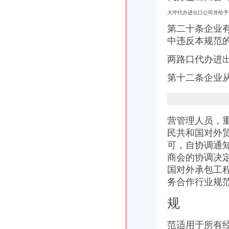
河南代办注册网|进出口权怎样办理|进出口许可证办理|进出口权怎么申
大坪代办进出口公司并给
长宁代办进出口经营权补办执照代办社保注册公司整帐-上海58同城
进口代理-进出口代理|进出口报关|进口代理|出口代理|进口报关|上海外贸
第二十条企业
德宏上源电力进出口有限责任公司出口退税咨询、代办出口退税项目公
中违反本规范
东莞公司注册,代理记账,代办进出口经营权-东莞58同城
代办公司注册、代理记账、进出口许可证、商标注册-福州58同城
两路口代办进
渝中区马家堡
第十二条企业
“电子眼交巡”在渝中区马家堡上岗一个月_第1页-七一网
渝中区马家堡小学2017招生范围,马家堡小学6月24日报名-小学教育-
重庆市渝中区马家堡副食经营部饮料批发部
重庆市渝中区马家堡粮店_重庆市_渝中区_企业在线
营管理人员，
渝中区马家堡小学_渝中区马家堡小学爱问问同学录频道
民共和国对外
重庆市渝中区马家堡安利专卖店地址重庆市马家堡哪有卖安利产【今日
【重庆市—渝中区】马家堡发廊偶遇品美少女（申请毕业-曲罢论坛
可，自协调通
渝中区马家堡小学好不好呀？求指教-早教幼儿园小学-重庆购物狂
商会的协调决
【招商银行渝中区马家堡自助银行】招商银行渝中区马家堡自助银行
国对外承包工
说课唐令春重庆渝中区马家堡小学《可能》-原创-搜狐
务合作行业规
临江门代办进出口公司
广州内饰清洗：燃油系统保养GUNKM2616-油箱及油管路清洗-广州
规
海门临江新区货运代理业务求职_海门临江新区货运代理业务找工作_
重庆义乌小商品营销定位招商策划方案.doc
范适用于所有