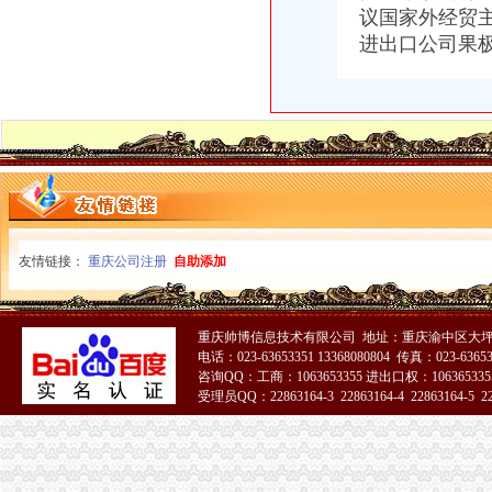
《重庆义乌小商品城营销定位招商策划方案》.doc
议国家外经贸
南方媒：北京市君合律师事务所关于南方出版媒股份有限公司发行
进出口公司
果
发点好东西上来：）全国各地户外用品店详解-旅游（Travel）版-北大
分类信息(图)(2014-12-3016:09:02)_网易新闻
华立业：2008年度审计报告_证券之星
宝山区（黑龙江省双鸭山市辖区）-搜百科
家居代理招商厂家_家居代理招商厂家/公司-阿里巴巴公司黄页
重庆天地代办进出口公司
【重庆北京天地顺聘货运代理公司】网点,地址,电话,营业时间-大
重庆易亿服装贸易有限公司,主营：服装服饰,箱包设计及销售；品
重庆市衣服快递到爱尔兰价格门到门国际包税出口服务（图）-供应信
深圳证券交易所上市公司_焦点_新浪财经_新浪网
友情链接：
重庆公司注册
自助添加
广州机场UPS报关代理_志趣网
青岛饮料代理公司-青岛饮料代理厂家-|必途青岛饮料代理公司排行榜
重庆进口美国咖啡清关运输到成都需要多长时间【-成都进出口代理】
重庆帅博信息技术有限公司 地址：重庆渝中区大坪
海haiyao品牌代理招商-招商加盟-globrand（全球品牌网）
电话：023-63653351 13368080804 传真：023-6365
重庆物流服务公司_物流服务厂_生产厂家企业公司
咨询QQ：工商：1063653355 进出口权：1063653355
价格,厂家,图片,进出口全套代理,重庆市金利国际货物代理有限
受理员QQ：22863164-3 22863164-4 22863164-5 228
朝天门代办进出口公司
51La
重庆港九股份有限公司关于为重庆经略实业有限责任公司提供担保的公
重庆南岸茶园新区工商服务信息,提供新重庆南岸茶园新区财税服务
【2014年重庆美购贸易有限公司新招聘信息_电话_地址】-赶集网