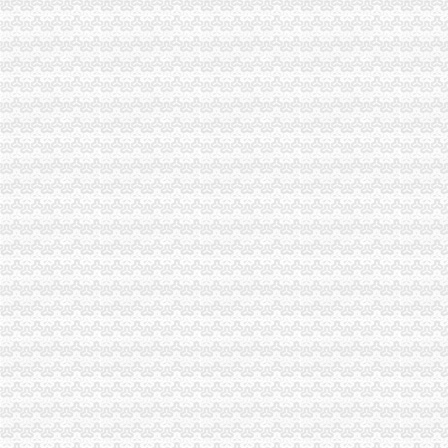
重庆港国际集装箱有限公司货运代理分公司|重庆港国际集装箱有限公司
朝天门火锅加盟_朝天门火锅加盟店_朝天门火锅加盟费多少-中国连锁网
重庆雅皎贸易有限公司2017新招聘信息_电话_地址-58企业名录
重庆国际货运专线：渝新欧进口平行车运输清关代理-重庆爱问分类
【重庆朝天门易碎品物流_易碎品运输价格_易碎品托运电话】-重庆赶
重庆微商服装代理一手货源重庆女孩服装批发-服装服饰-供求信息-中国
重庆国际货运专线：重庆至马来西亚（单向）-重庆爱问分类
大坪代办进出口公司
其他职位_大坪企业新招聘信息-广州58同城
法国台灯/落地灯进口代理报关公司-报关服务-久久信息网
帅博工商*办重庆公司注册-帅博工商咨询服务部
重庆验资开户：代办公司代办区县主城房地产开发资质,入渝备案,执
平安保险代理有限公司重庆分公司大坪营业部
黄埔区代办工商注册黄埔区申请一般纳税人图片大全,广州大坪企业
【代办资质专业的团队】-渝中大坪易登网
重庆公司注册_xiaoyaotu_新浪博客
【58同城】重庆渝中大坪配送中心_大坪生活配送服务公司
乐天玛（重庆）商业有限公司大坪店联系方式_信用报告_工商信息-
渝中区代办进出口公司流程
东非红檀木材进口报关代理东非红檀原木进口流程-东莞市鸿泽进出口
在泉州注册进出口代理公司的流程-家居装修互动问答