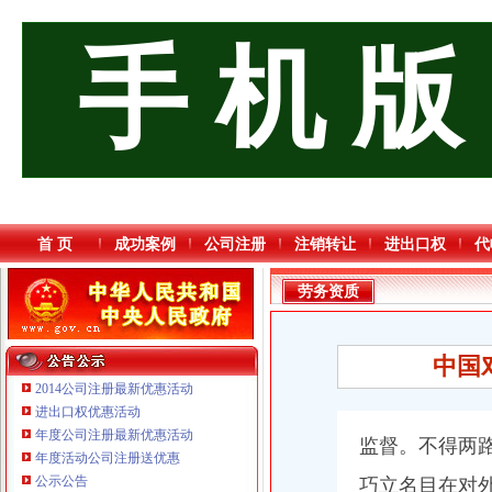
手 机 版
首 页
成功案例
公司注册
注销转让
进出口权
代
劳务资质
中国
2014公司注册最新优惠活动
进出口权优惠活动
年度公司注册最新优惠活动
监督。不得两
重庆海谛升进出口贸易有限公司 渝北100万 （进出口权）
年度活动公司注册送优惠
重庆逸道医疗器械有限公司
公示公告
巧立名目在对