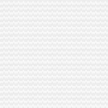
中国嘉陵：2010年半年度报告_证券之星
办理广州进出口权的流程有没有公司可以代办进出口权-广州58同城
代理进口清关报检流程_供应产品_东莞市聚海进出口报关有限公司
IC包税进出口代理流程【推荐】,进口报关价格/批发报价/生产厂家/参
【临沂进出口公司注册_进出口公司注册流程_进出口公司注册代理】-
二手机械进口报关|旧设备进口代理|旧机器进口清关流程|手续|通关巨升
【镇江进出口公司注册_进出口公司注册流程_进出口公司注册代理】-
想知道成都进出口退税流程,专业代理公司告诉您-商务-十堰网
渝中区代办进出口公司
山东莱德管阀有限公司（重庆代理）-商铺
鹿泉公司注册服务批发|价格|厂家_顺企网
[股东会]重庆百货：2010年度第三次临时股东大会会议资料-[中财网]
大信国际物流（上海）有限公司重庆分公司-大信国际物流（上海）有
重庆市邮政公司
重庆百货大楼股份有限公司关於预计2015年日常关联交易公告
渝中区海事海商在线律师_渝中区海事海商律师在线免费咨询_华律网
重庆旅游新报社有限公司
渝中区大坪正街四室两厅豪华大套房_重庆渝中区大坪短租房_游天下
重庆食品饮料企业黄页
代办进出口公司
底价办理嘉兴无地址进出口公司注册各类许可证代办-嘉兴58同城