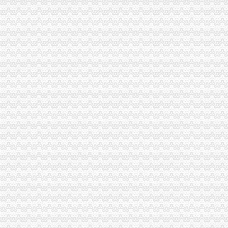
苏州代办进出口,苏州进出口公司办理流程_搜狐财经_搜狐网
代办香港公司英国进出口公司注册提供肥料全套手续-运城58同城
代办ATA单证册深圳进出口报关公司_云同盟
长宁代办进出口经营权补办执照代办社保注册公司整帐-上海58同城
德宏上源电力进出口有限责任公司出口退税咨询、代办出口退税项目公
东莞公司注册,代理记账,代办进出口经营权-东莞58同城
代办公司注册、代理记账、进出口许可证、商标注册-福州58同城
德注册进出口贸易公司（外贸公司）代办,德工商注册代办【今日
常州市好的代办进出口权公司-咨询培训-人民铁道网