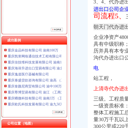
3、4、
代办进
重庆逸道医疗器械有限公司
重庆泰盛贷款咨询有限公司 渝高 （工商注册）
进出口公司企
重庆奎颜尼商贸有限公司 渝中100万 （工商注册）
司流程5、
重庆尊博贸易有限公司 渝江 （工商注册）
重庆晒微科技有限公司 渝南3万 （工商注册）
朝天门代办进出
重庆欧氏科技发展有限公司 渝九50万 （进出口权）
企业净资产48
重庆市明诚塑料制品有限责任公司 渝高100万 （进出口权）
成功案例
具有中级职称
重庆金品科技有限公司 渝南100万 （进出口权）
重庆凯誉网络通信技术工程有限公司 渝中300万 （工商变更）
历并具有本专
重庆佳技维科技发展有限公司 渝南100万 （进出口权）
沟代办进出口
重庆海谛升进出口贸易有限公司 渝北100万 （进出口权）
电
重庆逸道医疗器械有限公司
重庆泰盛贷款咨询有限公司 渝高 （工商注册）
站工程，
重庆奎颜尼商贸有限公司 渝中100万 （工商注册）
重庆尊博贸易有限公司 渝江 （工商注册）
上清寺代办进
重庆晒微科技有限公司 渝南3万 （工商注册）
重庆欧氏科技发展有限公司 渝九50万 （进出口权）
三级。工程质
重庆市明诚塑料制品有限责任公司 渝高100万 （进出口权）
一级资质标准
重庆金品科技有限公司 渝南100万 （进出口权）
整体工程施工总
重庆凯誉网络通信技术工程有限公司 渝中300万 （工商变更）
量30万千瓦以
重庆佳技维科技发展有限公司 渝南100万 （进出口权）
公司位置（地图）
300公里或22