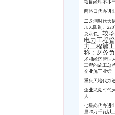
项目经理不少于
IC包税进出口代理流程【推荐】,进口报关价格/批发报价/生产厂家/参
【临沂进出口公司注册_进出口公司注册流程_进出口公司注册代理】-
两路口代办进出
【镇江进出口公司注册_进出口公司注册流程_进出口公司注册代理】-
想知道成都进出口退税流程,专业代理公司告诉您-商务-十堰网
二龙湖时代天
上海公司进出口权办理流程-公司注册代理
加以限制。22
上海港代理原木材进口报关/报关报检流程_广东海邦进出口贸易有限公
较场
总承包。
渝中区代办进出口公司
电力工程管
山东莱德管阀有限公司（重庆代理）-商铺
力工程施工
鹿泉公司注册服务批发|价格|厂家_顺企网
称；财务负
[股东会]重庆百货：2010年度第三次临时股东大会会议资料-[中财网]
大信国际物流（上海）有限公司重庆分公司-大信国际物流（上海）有
术和经济管理人
重庆百货大楼股份有限公司关於预计2015年日常关联交易公告
工程的施工总
渝中区海事海商在线律师_渝中区海事海商律师在线免费咨询_华律网
企业施工业绩
重庆旅游新报社有限公司
渝中区大坪正街四室两厅豪华大套房_重庆渝中区大坪短租房_游天下
重庆天地代办
重庆渝中区泰国乳胶枕头教大家如何买到正宗的泰国乳胶枕头_第1页_
成都西南交大工程建设咨询监理有限责任公司重庆分公司-主页
企业龙湖时代
代办进出口公司
人，
底价办理嘉兴无地址进出口公司注册各类许可证代办-嘉兴58同城
七星岗代办进出
苏州代办进出口,苏州进出口公司办理流程_搜狐财经_搜狐网
代办香港公司英国进出口公司注册提供肥料全套手续-运城58同城
量20万千瓦以