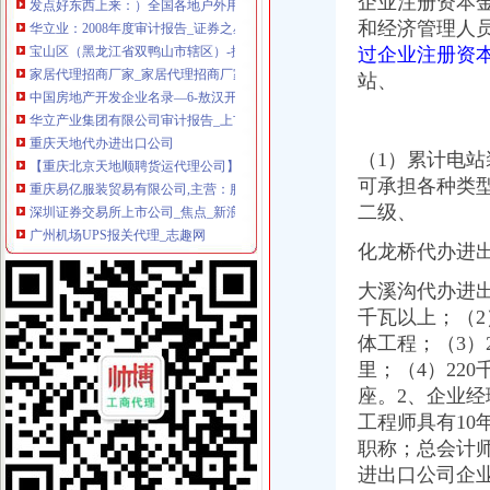
企业注册资本
华立业：2008年度审计报告_证券之星
和经济管理人员
宝山区（黑龙江省双鸭山市辖区）-搜百科
家居代理招商厂家_家居代理招商厂家/公司-阿里巴巴公司黄页
过企业注册资本
中国房地产开发企业名录—6-敖汉开发区招商网-中国招商引资信
站、
华立产业集团有限公司审计报告_上市公司_新浪财经_新浪网
重庆天地代办进出口公司
【重庆北京天地顺聘货运代理公司】网点,地址,电话,营业时间-大
（1）累计电站
重庆易亿服装贸易有限公司,主营：服装服饰,箱包设计及销售；品
可承担各种类型
深圳证券交易所上市公司_焦点_新浪财经_新浪网
二级、
广州机场UPS报关代理_志趣网
青岛饮料代理公司-青岛饮料代理厂家-|必途青岛饮料代理公司排行榜
化龙桥代办进出
重庆进口美国咖啡清关运输到成都需要多长时间【-成都进出口代理】
海haiyao品牌代理招商-招商加盟-globrand（全球品牌网）
大溪沟代办进
重庆物流服务公司_物流服务厂_生产厂家企业公司
千瓦以上；（2
价格,厂家,图片,进出口全套代理,重庆市金利国际货物代理有限
体工程；（3）2
郑州报关代理黄页、郑州报关代理公司名录、郑州报关代理供应商、
里；（4）22
朝天门代办进出口公司
座。2、企业经
重庆南岸茶园新区工商服务信息,提供新重庆南岸茶园新区财税服务
【2014年重庆美购贸易有限公司新招聘信息_电话_地址】-赶集网
工程师具有1
重庆港国际集装箱有限公司货运代理分公司|重庆港国际集装箱有限公司
职称；总会计
朝天门火锅加盟_朝天门火锅加盟店_朝天门火锅加盟费多少-中国连锁网
进出口公司企业
重庆雅皎贸易有限公司2017新招聘信息_电话_地址-58企业名录