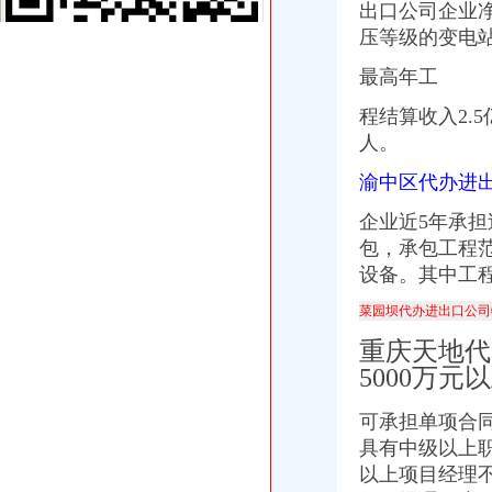
出口公司企业净
重庆国际货运专线：渝新欧进口平行车运输清关代理-重庆爱问分类
压等级的变电
【重庆朝天门易碎品物流_易碎品运输价格_易碎品托运电话】-重庆赶
重庆微商服装代理一手货源重庆女孩服装批发-服装服饰-供求信息-中国
最高年工
重庆糖酒加盟,重庆糖酒代理,重庆糖酒连锁加盟,重庆糖酒电话,重
重庆港九股份有限公司关于为重庆经略实业有限责任公司提供担保的公
程结算收入2.
大坪代办进出口公司
人。
其他职位_大坪企业新招聘信息-广州58同城
渝中区代办进
法国台灯/落地灯进口代理报关公司-报关服务-久久信息网
帅博工商*办重庆公司注册-帅博工商咨询服务部
企业近5年承担
平安保险代理有限公司重庆分公司大坪营业部
包，承包工程
黄埔区代办工商注册黄埔区申请一般纳税人图片大全,广州大坪企业
设备。其中工程
重庆公司注册_xiaoyaotu_新浪博客
【58同城】重庆渝中大坪配送中心_大坪生活配送服务公司
菜园坝代办进出口公司
乐天玛（重庆）商业有限公司大坪店联系方式_信用报告_工商信息-
【东莞塘厦镇进出口代理企业名录】_顺企网
重庆天地代
东莞大坪常州专线物流公司_云同盟
5000万元
渝中区代办进出口公司流程
东非红檀木材进口报关代理东非红檀原木进口流程-东莞市鸿泽进出口
可承担单项合
中国嘉陵：2010年半年度报告_证券之星
具有中级以上职
办理广州进出口权的流程有没有公司可以代办进出口权-广州58同城
以上项目经理不
代理进口清关报检流程_供应产品_东莞市聚海进出口报关有限公司