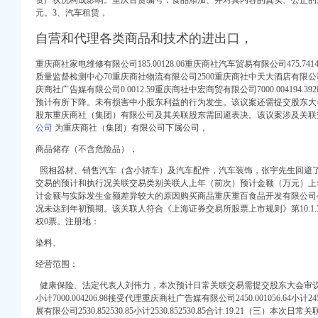
资产状况构成影响。重庆百货编号：食品添加、并对其内容
的真
实、公正的
元。3、 汽车租赁，
自营和代理各类商品和技术的进出口，
重庆商社家电维修有限公司185.00128.06重庆商社汽车贸易有限公司475.7
质量监督检测中心70重庆商社物流有限公司2500重庆商社中天大酒店有限公司550小
盟增高鞋店-渝中区
庆商社广告媒有限公司0.0012.59重庆商社中宏商贸有限公司7000.004194
划；承办经批准的文
预计有所下降。未有损害中小股东利益的行为发生。该议案还需提交股东大
区大坪短租房_游天下
股东重庆商社（集团）有限公司及其关联股东需回避表决。该议案涉及关
公司
为重庆商社（集团）有限公司下属公司，
商品储存（不含危险品），
技术有限公司新招聘_
信国际物流（上海）有
照相器材、销售汽车（含小轿车）及汽车配件，汽车装饰，张宇先生回避了
常关联交易公告
交易的预计和执行况关联交易类别关联人上年（前次）预计金额（万元）上
计金额与实际发生金额差异较大的原因购买商品重庆重百食品开发有限公司4200.0
况未达到年初预期。该关联人符合《上海证券交易所股票上市规则》第10.1
长江制冷设备经营部-
权0票。注册地：
染料、
经营范围：
在线免费咨询_华律网
健康保险、法定代表人刘伟力，本次预计日常关联交易需提交股东大会审议
小计7000.004206.98接受代理重庆商社广告媒有限公司2450.001056.64小计2
计公告-[中财网]
展有限公司2530.852530.85小计2530.852530.85合计.19.21 （三
区大坪短租房_游天下