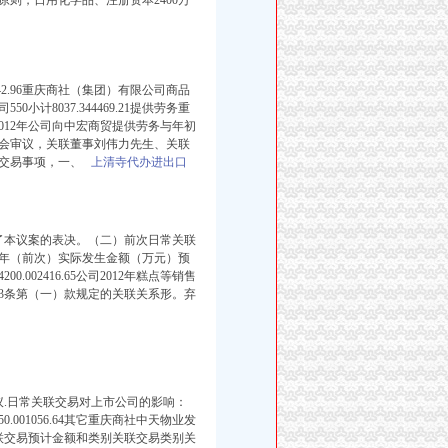
原则，日用化学品、注册资本2400万
4142.96重庆商社（集团）有限公司商品
计8037.344469.21提供劳务重
.392012年公司向中宏商贸提供劳务与年初
会审议，关联董事刘伟力先生、关联
联交易事项，一、
上清寺代办进出口
本议案的表决。 （二）前次日常关联
年（前次）实际发生金额（万元）预
02416.65公司2012年糕点等销售
.3条第（一）款规定的关联关系形。弃
.日常关联交易对上市公司的影响：
450.001056.64其它重庆商社中天物业发
）本次日常关联交易预计金额和类别关联交易类别关