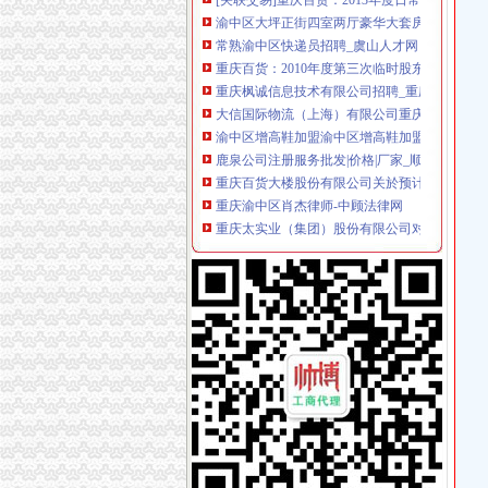
常熟渝中区快递员招聘_虞山人才网
重庆百货：2010年度第三次临时股东大会会议
重庆枫诚信息技术有限公司招聘_重庆枫诚信息
大信国际物流（上海）有限公司重庆分公司-大
渝中区增高鞋加盟渝中区增高鞋加盟店渝中区加
鹿泉公司注册服务批发|价格|厂家_顺企网
重庆百货大楼股份有限公司关於预计2015年日
重庆渝中区肖杰律师-中顾法律网
重庆太实业（集团）股份有限公司对外投资暨关
[股东会]重庆百货：2010年度第三次临时股东大
成都西南交大工程建设咨询监理有限责任公司重
【东莞货运代理|东莞货运代理公司】-广州58同
2016年版重庆市渝中区招商引资项目策划咨询报
美亚集团-美亚国际机票代理,国际机票预订,美亚
招商银行--重庆百货（）2013年度日常关联交
包头到渝中区物流货运北京到渝中区物流搬家-
【重庆商社力】现代,郑州日产经销商_销售电话
人民法院公告_搜狐其它_搜狐网
重庆百货（）_公司公告_重庆百货大楼股份有
杜邦制冷_德国谷轮_德国比泽尔-重庆市渝中区
网上签订合同,被骗预付款我公司在2016年04