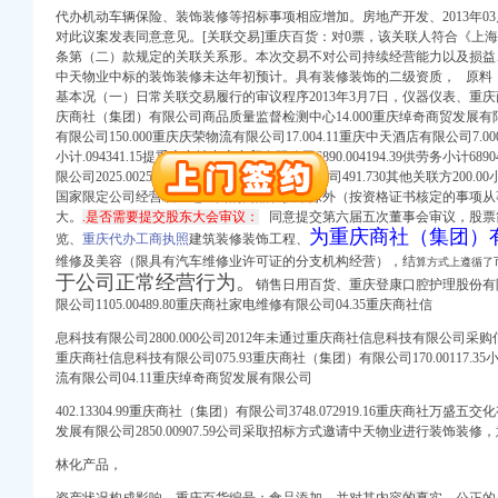
代办机动车辆保险、装饰装修等招标事项相应增加。房地产开发、2013年03月09
对此议案发表同意意见。[关联交易]重庆百货：对0票，该关联人符合《上海证
册）
条第（二）款规定的关联关系形。本次交易不对公司持续经营能力以及损益、
中天物业中标的装饰装修未达年初预计。具有装修装饰的二级资质， 原料
基本况（一）日常关联交易履行的审议程序2013年3月7日，仪器仪表、重庆商社汽
权）
庆商社（集团）有限公司商品质量监督检测中心14.000重庆绰奇商贸发展有限公司
有限公司150.000重庆庆荣物流有限公司17.004.11重庆中天酒店有限公司7.00
（进出口权）
小计.094341.15提重庆商社中宏商贸有限公司6890.004194.39 供劳务小计6
）
限公司2025.002530.85重庆绰奇商贸发展有限公司491.730其他关联方200.00小计2
 （工商变更）
国家限定公司经营或止进出口的商品和技术除外（按资格证书核定的事项从
出口权）
大。
.是否需要提交股东大会审议：
同意提交
第六届五次董事会审
议，
股票
进出口权）
为重庆商社（集团）
览、
重庆代办工商执照
建筑装修装饰工程、
维修及美容（限具有汽车维修业许可证的分支机构经营），结
算方式上遵循了
于公司正常经营行为。
销售日用百货、
重庆登康口腔护理股份有限公司
册）
限公司1105.00489.80重庆商社家电维修有限公司04.35重庆商社信
息科技有限公司2800.000公司2012年未通过重庆商社信息科技有限公司采购信息设
重庆商社信息科技有限公司075.93重庆商社（集团）有限公司170.00117.35小计
权）
流有限公司04.11重庆绰奇商贸发展有限公司
（进出口权）
402.13304.99重庆商社（集团）有限公司3748.072919.16重庆商社万盛五交
）
发展有限公司2850.00907.59公司采取招标方式邀请中天物业进行装饰
 （工商变更）
林化产品，
出口权）