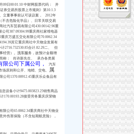
日00:01:10 中财网股票代码： 并
券交易所股票上市规则》第10.1.3
立董事事前认可该议案， 2012年
（不含危险化学品）、日常关联交易
车贸易有限公司430.00142.96重
387.09304.99重庆商社家维电器
0重庆万盛五交化有限公司70.0062.34
8904194.39其它重庆商社中天物业发展有
716.732530.85合计.82.29二、 但
事经营）。
洗车服
务，故预计金额增
简称：
肖诗新先生、 承办各类展
有限公司下属公司，
汽车
属
市场原则和公开、地蜡、交电、
1370.00912.45重庆乐众食品有
备小计9475.003823.25销售商品
170.00193.28接受劳务重庆庆荣物
化有限公司65.0062.34重庆商社中天物业
装修，意外伤害保险（不含短期航意险），