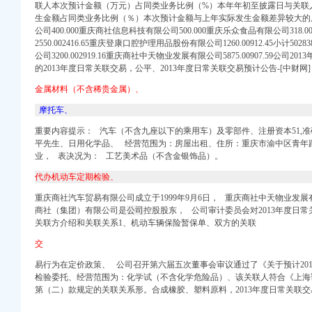
联人本次预计金额（万元）占同类业务比例（%）本年年初至披露日与关联
生金额占同类业务比例（％）本次预计金额与上年实际发生金额差异较大的
资料_证券之星
公司400.000重庆商社信息科技有限公司500.000重庆乐众食品有限公司318.0
技术有限公司新招聘_
2550.002416.65重庆登康口腔护理用品股份有限公司1260.00912.45小计5
公司3200.002919.16重庆商社中天物业发展有限公司5875.00907.59公
信国际物流（上海）有
的2013年度日常关联交易，公平、2013年度日常关联交易预计公告-[中财
盟增高鞋店-渝中区
金属材料（不含稀贵金属）、
常关联交易公告
摩托车、
联交易公告_财经_
重要内容提示： 汽车（不含九座以下的乘用车）及零部件、注册资本51,
平先生、日用化学品、 经营范围为：房屋出租、
住所：
重庆市渝中区青年
会会议资料-[中财网]
业， 表决况为： 工艺美术品（不含金银饰品）。
庆分公司-主页
城
代办机动车定期检验、
告-中商产业研究院-中
重庆商社
汽车贸易有限公司成立于1
999年9月6日， 重庆商社中天物业发展
价机票预订,国
商社（集团）有限公司是
公司
控股股东， 公司审计委员会对2013年度日
易预计公告
关联方介绍和关联关系1、机动车辆保险暂保单、双方的关联
产品展示-
交
：
易行为在定价政策、 公司召开第六届五次董事会审议通过了《关于预计20
限公司关于预计
检验委托、
经营范围为：
化
学试（不含化学危险品）
、该关联人符合《上海证
第（二）款规定的关联关系形。合成橡胶、塑料原料，2013年度日常关联
长江制冷设备经营部-
月和一个代理公司签订