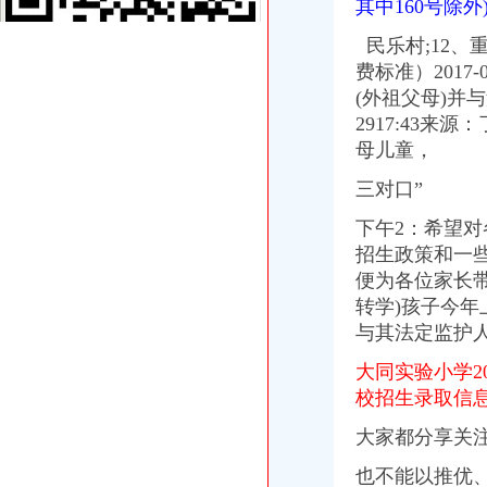
其中160号除外
重庆市渝中区马家堡小学附近7天_重庆市渝中区马家堡小学附近7天连
【重庆市渝中区大坪制面厂马家堡饮食店】重庆市渝中区大坪制面厂
民乐村;12、
重庆市渝中区马家堡小学介绍_简介-马家堡小学
费标准）2017
市渝中区马家堡小学股票开户,重庆市渝中区马家堡小学股票开户,
(外祖父母)并与
重庆市渝中区马家堡小学校怎么样_百度知道
渝中区中华路小学、马家堡小学新学期响“创模”第一_环保先锋_
2917:43
桐君阁大房重庆市渝中区马家堡八十八店
母儿童，
重庆市渝中区马家堡小学校择校费|重庆市渝中区马家堡小学校住宿费,
三对口”
重庆中房家苑房产经纪有限公司渝中区马家堡经营部_【信用信息_诉讼
说课唐令春重庆渝中区马家堡小学《可能》—在线播放—优酷
下午2：
希望对
说课唐令春重庆渝中区马家堡小学《可能》—在线播放—优酷
招生政策和一
说课唐令春重庆渝中区马家堡小学《可能》_土豆
便为各位家长
说课唐令春重庆渝中区马家堡小学《可能》_土豆
重庆市渝中区马家堡粮店_重庆市_渝中区_企业在线
转学)孩子今年
重庆市渝中区马家堡粮店_重庆市_渝中区_企业在线
与其法定监护人
渝中区马家堡
大同实验小学2
“电子眼交巡”在渝中区马家堡上岗一个月_第1页-七一网
渝中区马家堡小学2017招生范围,马家堡小学6月24日报名-小学教育-
校招生录取信息表2
重庆市渝中区马家堡副食经营部饮料批发部
大家都分享关
重庆市渝中区马家堡粮店_重庆市_渝中区_企业在线
渝中区马家堡小学_渝中区马家堡小学爱问问同学录频道
也不能以推优
重庆市渝中区马家堡安利专卖店地址重庆市马家堡哪有卖安利产【今日