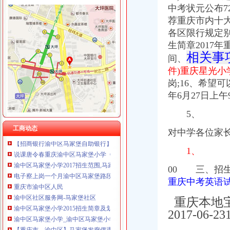
中考状元公布727
荐重庆市内十大
各区限行规定别
渝中区马家堡
“电子眼交巡”在渝中区马家堡上岗一个月_第1页-七一网
生简章2017年
渝中区马家堡小学2017招生范围,马家堡小学6月24日报名-小学教育-
相关事
间、
重庆市渝中区马家堡副食经营部饮料批发部
件)重庆星光小
重庆市渝中区马家堡粮店_重庆市_渝中区_企业在线
岗;16、希望
渝中区马家堡小学_渝中区马家堡小学爱问问同学录频道
年6月27日上午
重庆市渝中区马家堡安利专卖店地址重庆市马家堡哪有卖安利产【今日
【重庆市—渝中区】马家堡发廊偶遇品美少女（申请毕业-曲罢论坛
5、
渝中区马家堡小学好不好呀？求指教-早教幼儿园小学-重庆购物狂
工商动态
【招商银行渝中区马家堡自助银行】招商银行渝中区马家堡自助银行
对中学各位家
说课唐令春重庆渝中区马家堡小学《可能》-原创-搜狐
1、
渝中区马家堡小学2017招生范围,马家堡小学6月24日报名-小学教育-
电子察上岗一个月渝中区马家堡路段变通畅重庆新闻联播—
00 三、招
重庆市渝中区人民
重庆中考英语试题及
渝中区社区服务网-马家堡社区
渝中区马家堡小学2015招生简章及划片-重庆本地宝
重庆本地宝
渝中区马家堡小学_渝中区马家堡小学爱问问同学录频道
2017-06-2
【重庆市—渝中区】马家堡发廊偶遇品美少女（申请毕业-曲罢论坛
重庆市渝中区马家堡小学2017年新生招生通告！_重庆幼升小_家长帮