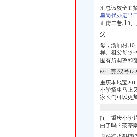
【重庆市—渝中区】马家堡发廊偶遇品美少女（申请毕业-曲罢论坛
汇总该校全面招生
渝中区马家堡小学好不好呀？求指教-早教幼儿园小学-重庆购物狂
星岗代办进出
【招商银行渝中区马家堡自助银行】招商银行渝中区马家堡自助银行
1
正街二巷;
3
说课唐令春重庆渝中区马家堡小学《可能》-原创-搜狐
渝中区马家堡小学2017招生范围,马家堡小学6月24日报名-小学教育-
父
电子察上岗一个月渝中区马家堡路段变通畅重庆新闻联播—
母，渝油村;1
重庆市渝中区人民
渝中区社区服务网-马家堡社区
样、祖父母(外
渝中区马家堡小学2015招生简章及划片-重庆本地宝
围有所调整和
渝中区马家堡小学_渝中区马家堡小学爱问问同学录频道
【重庆市—渝中区】马家堡发廊偶遇品美少女（申请毕业-曲罢论坛
69—完;双号1
重庆市渝中区马家堡小学2017年新生招生通告！_重庆幼升小_家长帮
重庆本地宝2017
重庆市渝中区-文章详细页
小学招生马上
【招商银行渝中区马家堡自助银行】招商银行渝中区马家堡自助银行
重庆市渝中区马家堡小学评论怎么样-我要搜学网
家长们可以更加
“电子眼交巡”在渝中区马家堡上岗一个月_第1页-七一网
重庆市渝中区马家堡小学校歌—在线播放—优酷网,高清在线观看
重庆市渝中区马家堡小学评分-我要搜学网
间、重庆小学
2017年重庆二级建造师考试地点重庆市渝中区马家堡小学在哪？_二级
白了吗？茶亭南
重庆市渝中区马家堡小学附近住宿
重庆市渝中区马家堡安利专卖店地址重庆市马家堡哪有卖安利产【今日
对2015年8月31日