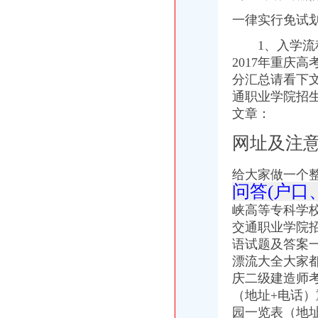
渝中区马家堡小学应急避难场所到马家堡怎么走？-住哪网
一律实行免试
求助,在渝中区马家堡办过准生证MM帮忙说哈有些啥要求。-孕期闲聊
重庆市渝中区马家堡副食经营部饮料批发部
1、
入学流
渝中区马家堡小学二年级三班二单元复习资料(一)_老师_新浪博客
2017年重庆高
[转载]渝中区马家堡小学二年级三班二单元复习资料(三)_萱萱_新浪
分汇总请看下
重庆市渝中区马家堡付食经营部长征付食门市_【信用信息_诉讼信息_
通职业学院招生简
重庆市渝中区马家堡小学二年级3班歌咏比赛-原创-高清-爱奇艺
文章：
修改重庆市渝中区马家堡小学资料-我要搜学网
渝中区马家堡小学好不好呀？求指教-早教幼儿园小学-重庆购物狂
网址及注意事项
说课唐令春重庆渝中区马家堡小学《可能》-原创-搜狐
重庆市渝中区马家堡小学-城市吧街景地图
给大家做一个整
【重庆市渝中区马家堡-公交车站商铺出租渝中大坪商铺出租】第一时
问答(户口
重庆市渝中区马家堡小学附近7天_重庆市渝中区马家堡小学附近7天连
【重庆市渝中区大坪制面厂马家堡饮食店】重庆市渝中区大坪制面厂
峡高等专科学校
重庆市渝中区马家堡小学介绍_简介-马家堡小学
交通职业学院招
市渝中区马家堡小学股票开户,重庆市渝中区马家堡小学股票开户,
语试题及答案
重庆市渝中区马家堡小学校怎么样_百度知道
漂流大全大家都
渝中区中华路小学、马家堡小学新学期响“创模”第一_环保先锋_
庆二级建造师
桐君阁大房重庆市渝中区马家堡八十八店
重庆市渝中区马家堡小学校择校费|重庆市渝中区马家堡小学校住宿费,
（地址+电话
重庆中房家苑房产经纪有限公司渝中区马家堡经营部_【信用信息_诉讼
园一览表（地址