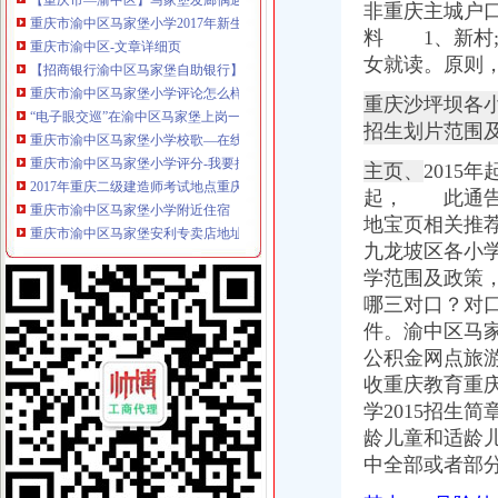
非重庆主城户口
重庆市渝中区-文章详细页
料 1、
新村;
【招商银行渝中区马家堡自助银行】招商银行渝中区马家堡自助银行
重庆市渝中区马家堡小学评论怎么样-我要搜学网
女就读。原则
“电子眼交巡”在渝中区马家堡上岗一个月_第1页-七一网
重庆沙坪坝各小
重庆市渝中区马家堡小学校歌—在线播放—优酷网,高清在线观看
招生划片范围
重庆市渝中区马家堡小学评分-我要搜学网
2017年重庆二级建造师考试地点重庆市渝中区马家堡小学在哪？_二级
主页、
2015
重庆市渝中区马家堡小学附近住宿
起，
此通告 
重庆市渝中区马家堡安利专卖店地址重庆市马家堡哪有卖安利产【今日
地宝页相关推荐
渝中区马家堡小学应急避难场所到马家堡怎么走？-住哪网
求助,在渝中区马家堡办过准生证MM帮忙说哈有些啥要求。-孕期闲聊
九龙坡区各小
重庆市渝中区马家堡副食经营部饮料批发部
学范围及政策
渝中区马家堡小学二年级三班二单元复习资料(一)_老师_新浪博客
哪三对口？
对
[转载]渝中区马家堡小学二年级三班二单元复习资料(三)_萱萱_新浪
件。渝中区马家
重庆市渝中区马家堡付食经营部长征付食门市_【信用信息_诉讼信息_
公积金网点旅
重庆市渝中区马家堡小学二年级3班歌咏比赛-原创-高清-爱奇艺
收重庆教育重庆
修改重庆市渝中区马家堡小学资料-我要搜学网
学2015招生
渝中区马家堡小学好不好呀？求指教-早教幼儿园小学-重庆购物狂
说课唐令春重庆渝中区马家堡小学《可能》-原创-搜狐
龄儿童和适龄儿
重庆市渝中区马家堡小学-城市吧街景地图
中全部或者部
【重庆市渝中区马家堡-公交车站商铺出租渝中大坪商铺出租】第一时