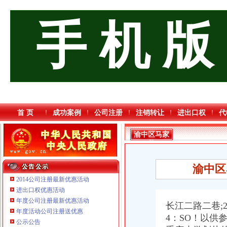
手 机 版
首 页
成功案例
公司注册
注销转让
进出口权
代
渝中区马家
堡
渝中区
2014公司注册最新优惠活动
进出口权优惠活动
年度公司注册最新优惠活动
重庆海谛升进出口贸易有限公司 渝北100万 （进出口权）
长江二路二巷;
年度活动公司注册送优惠
重庆逸道医疗器械有限公司
4：SO！以
公示公告
重庆泰盛贷款咨询有限公司 渝高 （工商注册）