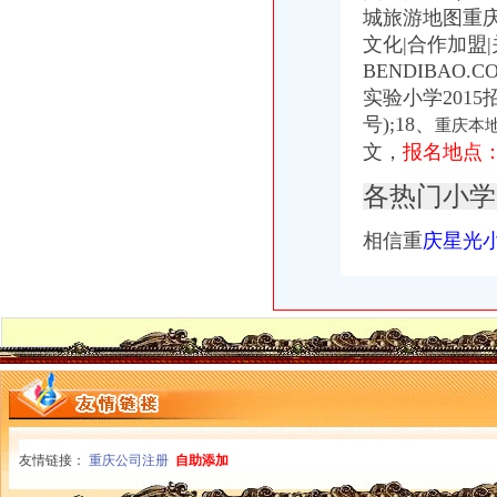
说课唐令春重庆渝中区马家堡小学《可能》—在线播放—优酷
城旅游地图重
说课唐令春重庆渝中区马家堡小学《可能》—在线播放—优酷
文化|合作加盟
说课唐令春重庆渝中区马家堡小学《可能》_土豆
BENDIBAO.
说课唐令春重庆渝中区马家堡小学《可能》_土豆
实验小学2015
重庆市渝中区马家堡粮店_重庆市_渝中区_企业在线
号);18、
重庆市渝中区马家堡粮店_重庆市_渝中区_企业在线
重庆本
文，
报名地点
各热门小学
相信重
庆星光
友情链接：
重庆公司注册
自助添加