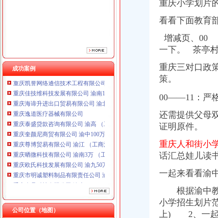
重庆小学划片
重庆奎颜尼商贸有限公司 渝中100万 （工商注册）
重庆尊博贸易有限公司 渝江 （工商注册）
看看下面教育
重庆晒微科技有限公司 渝南3万 （工商注册）
增减页、00
重庆欧氏科技发展有限公司 渝九50万 （进出口权）
重庆市明诚塑料制品有限责任公司 渝高100万 （进出口权）
一下。 茶亭村
重庆金品科技有限公司 渝南100万 （进出口权）
重庆三对口政
成功案例
重庆凯誉网络通信技术工程有限公司 渝中300万 （工商变更）
策。
重庆佳技维科技发展有限公司 渝南100万 （进出口权）
重庆海谛升进出口贸易有限公司 渝北100万 （进出口权）
00——11：严
重庆逸道医疗器械有限公司
重庆泰盛贷款咨询有限公司 渝高 （工商注册）
还需提供父母双
重庆奎颜尼商贸有限公司 渝中100万 （工商注册）
证明原件。
重庆尊博贸易有限公司 渝江 （工商注册）
重庆晒微科技有限公司 渝南3万 （工商注册）
重庆人和街小
重庆欧氏科技发展有限公司 渝九50万 （进出口权）
话汇总娃儿读
重庆市明诚塑料制品有限责任公司 渝高100万 （进出口权）
重庆金品科技有限公司 渝南100万 （进出口权）
一起来看看渝中
重庆凯誉网络通信技术工程有限公司 渝中300万 （工商变更）
根据渝中教[2
重庆佳技维科技发展有限公司 渝南100万 （进出口权）
小学招生划片范
公司位置（地图）
上) 2、一