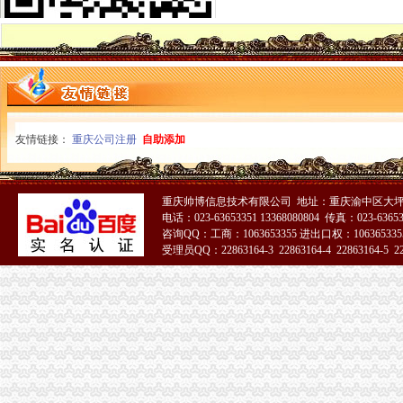
【2014年重庆市名瑞服饰连锁有限公司新招聘信息_电话_地址】-赶
代办3000万公司执照转让代办3000万公司业务的费用-直辖市重庆咨
重庆蝶丽人贸易有限公司2017新招聘信息_电话_地址-58企业名录
国庆到南坪买进口商品价格低便宜30%_新浪新闻
重庆重庆西源商标代理有限公司附近酒店【携程酒店】_第7页
大坪代办进出口公司
其他职位_大坪企业新招聘信息-广州58同城
友情链接：
重庆公司注册
自助添加
帅博工商*办重庆公司注册-帅博工商咨询服务部
黄埔区代办工商注册黄埔区申请一般纳税人图片大全,广州大坪企业
重庆公司注册_xiaoyaotu_新浪博客
重庆帅博信息技术有限公司 地址：重庆渝中区大坪
【58同城】重庆渝中大坪配送中心_大坪生活配送服务公司
电话：023-63653351 13368080804 传真：023-6365
乐天玛（重庆）商业有限公司大坪店联系方式_信用报告_工商信息-
咨询QQ：工商：1063653355 进出口权：1063653355
东莞大坪常州专线物流公司_云同盟
受理员QQ：22863164-3 22863164-4 22863164-5 228
信誉好的越南进口零食品厂家越南进口代理-供应信息-环球经贸网
51La
【增城代办注册公司增城代办公司营业执照】价格,厂家,图片,公司
【重庆慢牛工商咨询有限公司_慢牛-代办公司注册,营业执照,可提供
渝中区代办进出口公司流程
东非红檀木材进口报关代理东非红檀原木进口流程-东莞市鸿泽进出口
中国嘉陵：2010年半年度报告_证券之星
办理广州进出口权的流程有没有公司可以代办进出口权-广州58同城
代理进口清关报检流程_供应产品_东莞市聚海进出口报关有限公司