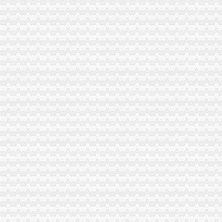
中国嘉陵：2010年半年度报告_证券之星
办理广州进出口权的流程有没有公司可以代办进出口权-广州58同城
代理进口清关报检流程_供应产品_东莞市聚海进出口报关有限公司
IC包税进出口代理流程【推荐】,进口报关价格/批发报价/生产厂家/参
上海公司进出口权办理流程-公司注册代理
上海港代理原木材进口报关/报关报检流程_广东海邦进出口贸易有限公
：重庆港九2015年年报_重庆港九（）_公告正文
【淄博进出口公司注册_进出口公司注册流程_进出口公司注册代理】-
【深圳国际贸易公司注册流程条件P深圳进出口权代办】-南山前海易
渝中区代办进出口公司
[股东会]重庆百货：2010年度第三次临时股东大会会议资料-[中财网]
大信国际物流（上海）有限公司重庆分公司-大信国际物流（上海）有
重庆百货大楼股份有限公司关於预计2015年日常关联交易公告
渝中区海事海商在线律师_渝中区海事海商律师在线免费咨询_华律网
成都西南交大工程建设咨询监理有限责任公司重庆分公司-主页
重庆百货大楼股份有限公司对外投资公告
常熟渝中区快递员招聘_虞山人才网
美亚集团-美亚国际机票代理,国际机票预订,美亚价机票预订,国
重庆太实业（集团）股份有限公司对外投资暨关联交易公告_财经_
【东莞货运代理|东莞货运代理公司】-广州58同城
代办进出口公司
底价办理嘉兴无地址进出口公司注册各类许可证代办-嘉兴58同城