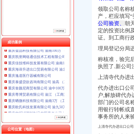
重庆逸道医疗器械有限公司
重庆泰盛贷款咨询有限公司 渝高 （工商注册）
领取公司名称
重庆奎颜尼商贸有限公司 渝中100万 （工商注册）
产，栏应填写
重庆尊博贸易有限公司 渝江 （工商注册）
公司验资、
朝
重庆晒微科技有限公司 渝南3万 （工商注册）
定的投资比例
重庆欧氏科技发展有限公司 渝九50万 （进出口权）
证。
到工商行
重庆市明诚塑料制品有限责任公司 渝高100万 （进出口权）
成功案例
重庆金品科技有限公司 渝南100万 （进出口权）
理局登记分局
重庆凯誉网络通信技术工程有限公司 渝中300万 （工商变更）
重庆佳技维科技发展有限公司 渝南100万 （进出口权）
称核准，验完
重庆海谛升进出口贸易有限公司 渝北100万 （进出口权）
执照了.新公司
重庆逸道医疗器械有限公司
上清寺代办进出口
重庆泰盛贷款咨询有限公司 渝高 （工商注册）
重庆奎颜尼商贸有限公司 渝中100万 （工商注册）
代办进出口公
重庆尊博贸易有限公司 渝江 （工商注册）
户,
解放碑代办
重庆晒微科技有限公司 渝南3万 （工商注册）
部门的公司名
重庆欧氏科技发展有限公司 渝九50万 （进出口权）
重庆市明诚塑料制品有限责任公司 渝高100万 （进出口权）
用银行转帐或
重庆金品科技有限公司 渝南100万 （进出口权）
事务所的人来验
重庆凯誉网络通信技术工程有限公司 渝中300万 （工商变更）
上清寺代办进出口公司
重庆佳技维科技发展有限公司 渝南100万 （进出口权）
公司位置（地图）