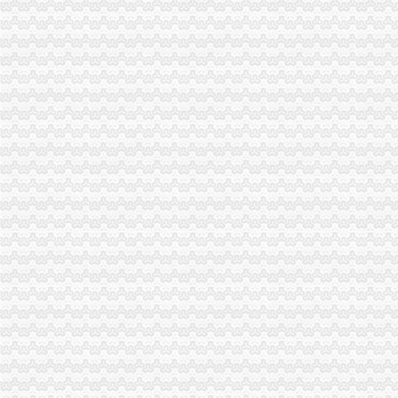
IC包税进出口代理流程【推荐】,进口报关价格/批发报价/生产厂家/参
上海公司进出口权办理流程-公司注册代理
上海港代理原木材进口报关/报关报检流程_广东海邦进出口贸易有限公
：重庆港九2015年年报_重庆港九（）_公告正文
【淄博进出口公司注册_进出口公司注册流程_进出口公司注册代理】-
【深圳国际贸易公司注册流程条件P深圳进出口权代办】-南山前海易
渝中区代办进出口公司
[股东会]重庆百货：2010年度第三次临时股东大会会议资料-[中财网]
大信国际物流（上海）有限公司重庆分公司-大信国际物流（上海）有
重庆百货大楼股份有限公司关於预计2015年日常关联交易公告
渝中区海事海商在线律师_渝中区海事海商律师在线免费咨询_华律网
成都西南交大工程建设咨询监理有限责任公司重庆分公司-主页
重庆百货大楼股份有限公司对外投资公告
常熟渝中区快递员招聘_虞山人才网
美亚集团-美亚国际机票代理,国际机票预订,美亚价机票预订,国
重庆太实业（集团）股份有限公司对外投资暨关联交易公告_财经_
【东莞货运代理|东莞货运代理公司】-广州58同城
代办进出口公司
底价办理嘉兴无地址进出口公司注册各类许可证代办-嘉兴58同城
代办香港公司英国进出口公司注册提供肥料全套手续-运城58同城
代办ATA单证册深圳进出口报关公司_云同盟