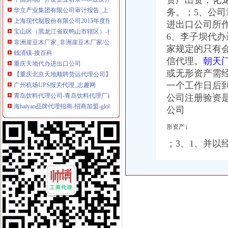
资产出资，
化
华立产业集团有限公司审计报告_上市公司_新浪财经_新浪网
务。
；5、公
上海现代制股份有限公司2015年度报告摘要_新浪财经_新浪网
宝山区（黑龙江省双鸭山市辖区）-搜百科
进出口公司所
非洲崖豆木厂家_非洲崖豆木厂家/公司-阿里巴巴公司黄页
6、
李子坝代办
钱清镇-搜百科
家规定的只有
重庆天地代办进出口公司
信代理。
朝天
【重庆北京天地顺聘货运代理公司】网点,地址,电话,营业时间-大
或无形资产需
广州机场UPS报关代理_志趣网
一个工作日后到
青岛饮料代理公司-青岛饮料代理厂家-|必途青岛饮料代理公司排行榜
公司注册验资
海haiyao品牌代理招商-招商加盟-globrand（全球品牌网）
重庆物流服务公司_物流服务厂_生产厂家企业公司
公司
价格,厂家,图片,进出口全套代理,重庆市金利国际货物代理有限
形资产）
郑州报关代理黄页、郑州报关代理公司名录、郑州报关代理供应商、
第45页装货货代公司装货货运代理公司黄页装货货代企业查询-
；3、1、并
比利时PP保险杠进口清关代理公司|如何操作_云同盟
重庆地铁隧道项目引进盾构机设备招标报关代理公司
朝天门代办进出口公司
重庆南岸茶园新区工商服务信息,提供新重庆南岸茶园新区财税服务
【2014年重庆美购贸易有限公司新招聘信息_电话_地址】-赶集网
重庆港国际集装箱有限公司货运代理分公司|重庆港国际集装箱有限公司
朝天门火锅加盟_朝天门火锅加盟店_朝天门火锅加盟费多少-中国连锁网
重庆微商服装代理一手货源重庆女孩服装批发-服装服饰-供求信息-中国