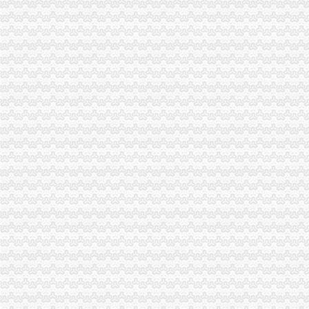
宝山区（黑龙江省双鸭山市辖区）-搜百科
中国房地产开发企业名录—6-敖汉开发区招商网-中国招商引资信
华立产业集团有限公司审计报告_上市公司_新浪财经_新浪网
上海现代制股份有限公司2015年度报告摘要_新浪财经_新浪网
宝山区（黑龙江省双鸭山市辖区）-搜百科
非洲崖豆木厂家_非洲崖豆木厂家/公司-阿里巴巴公司黄页
钱清镇-搜百科
重庆天地代办进出口公司
【重庆北京天地顺聘货运代理公司】网点,地址,电话,营业时间-大
广州机场UPS报关代理_志趣网
青岛饮料代理公司-青岛饮料代理厂家-|必途青岛饮料代理公司排行榜
海haiyao品牌代理招商-招商加盟-globrand（全球品牌网）
重庆物流服务公司_物流服务厂_生产厂家企业公司
价格,厂家,图片,进出口全套代理,重庆市金利国际货物代理有限
郑州报关代理黄页、郑州报关代理公司名录、郑州报关代理供应商、
第45页装货货代公司装货货运代理公司黄页装货货代企业查询-
比利时PP保险杠进口清关代理公司|如何操作_云同盟
重庆地铁隧道项目引进盾构机设备招标报关代理公司
朝天门代办进出口公司
重庆南岸茶园新区工商服务信息,提供新重庆南岸茶园新区财税服务
【2014年重庆美购贸易有限公司新招聘信息_电话_地址】-赶集网