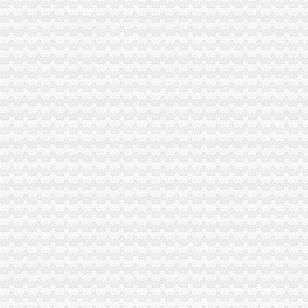
长宁代办进出口经营权补办执照代办社保注册公司整帐-上海58同城
东莞公司注册,代理记账,代办进出口经营权-东莞58同城
德注册进出口贸易公司（外贸公司）代办,德工商注册代办【今日
常州市好的代办进出口权公司-咨询培训-人民铁道网
东莞市众达辉进出口有限公司-代理进口,代理商检,二手机械进口,
新西兰水果进口代办公司【今日推荐网-深圳进出口代理】
我公司专业代理各种货物进出口报关、各工厂代商检服务、口岸报关、
渝中区马家堡
渝中区马家堡小学2017招生范围,马家堡小学6月24日报名-小学教育-
【重庆市—渝中区】马家堡发廊偶遇品美少女（申请毕业-曲罢论坛
【招商银行渝中区马家堡自助银行】招商银行渝中区马家堡自助银行
重庆市渝中区马家堡小学评论怎么样-我要搜学网
【重庆市渝中区大坪制面厂马家堡饮食店】重庆市渝中区大坪制面厂
重庆市渝中区马家堡付食经营部长征付食门市_【信用信息_诉讼信息_
重庆市渝中区人民
重庆市渝中区马家堡小学附近住宿
重庆市渝中区-文章详细页
电子察上岗一个月渝中区马家堡路段变通畅重庆新闻联播—
临江门代办进出口公司
广州内饰清洗：燃油系统保养GUNKM2616-油箱及油管路清洗-广州
海门临江新区货运代理业务求职_海门临江新区货运代理业务找工作_
发点好东西上来：）全国各地户外用品店详解-旅游（Travel）版-北大