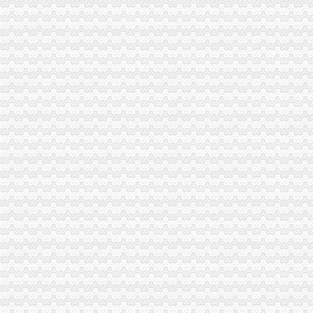
重庆港国际集装箱有限公司货运代理分公司|重庆港国际集装箱有限公司
朝天门火锅加盟_朝天门火锅加盟店_朝天门火锅加盟费多少-中国连锁网
重庆微商服装代理一手货源重庆女孩服装批发-服装服饰-供求信息-中国
【2014年重庆市名瑞服饰连锁有限公司新招聘信息_电话_地址】-赶
代办3000万公司执照转让代办3000万公司业务的费用-直辖市重庆咨
重庆蝶丽人贸易有限公司2017新招聘信息_电话_地址-58企业名录
国庆到南坪买进口商品价格低便宜30%_新浪新闻
重庆重庆西源商标代理有限公司附近酒店【携程酒店】_第7页
大坪代办进出口公司
其他职位_大坪企业新招聘信息-广州58同城
帅博工商*办重庆公司注册-帅博工商咨询服务部
黄埔区代办工商注册黄埔区申请一般纳税人图片大全,广州大坪企业
重庆公司注册_xiaoyaotu_新浪博客
【58同城】重庆渝中大坪配送中心_大坪生活配送服务公司
乐天玛（重庆）商业有限公司大坪店联系方式_信用报告_工商信息-
东莞大坪常州专线物流公司_云同盟
信誉好的越南进口零食品厂家越南进口代理-供应信息-环球经贸网
【增城代办注册公司增城代办公司营业执照】价格,厂家,图片,公司
【重庆慢牛工商咨询有限公司_慢牛-代办公司注册,营业执照,可提供
渝中区代办进出口公司流程
东非红檀木材进口报关代理东非红檀原木进口流程-东莞市鸿泽进出口