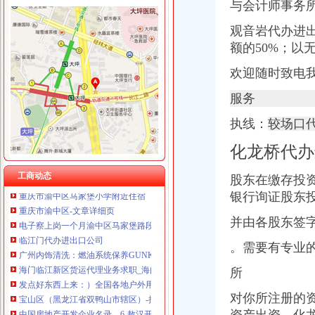
与会计师事务
观音岩代办进
额的50%；以
渝中区马家堡
欢迎随时致电
渝中区马家堡小学2017招生范围,马家堡小学6月24日报名-小学教育-
【重庆市—渝中区】马家堡发廊偶遇品美少女（申请毕业-曲罢论坛
服务
【招商银行渝中区马家堡自助银行】招商银行渝中区马家堡自助银行
执线：
较场口
重庆市渝中区马家堡小学评论怎么样-我要搜学网
【重庆市渝中区大坪制面厂马家堡饮食店】重庆市渝中区大坪制面厂
化龙桥代办
重庆市渝中区马家堡付食经营部长征付食门市_【信用信息_诉讼信息_
重庆市渝中区人民
工商动态
股东在缴存投
重庆市渝中区马家堡小学附近住宿
银行询证股东
重庆市渝中区-文章详细页
电子察上岗一个月渝中区马家堡路段变通畅重庆新闻联播—
并由各股东签
临江门代办进出口公司
广州内饰清洗：燃油系统保养GUNKM2616-油箱及油管路清洗-广州
。需要有专业
海门临江新区货运代理业务求职_海门临江新区货运代理业务找工作_
所
发点好东西上来：）全国各地户外用品店详解-旅游（Travel）版-北大
宝山区（黑龙江省双鸭山市辖区）-搜百科
对你所注册的
中国房地产开发企业名录—6-敖汉开发区招商网-中国招商引资信