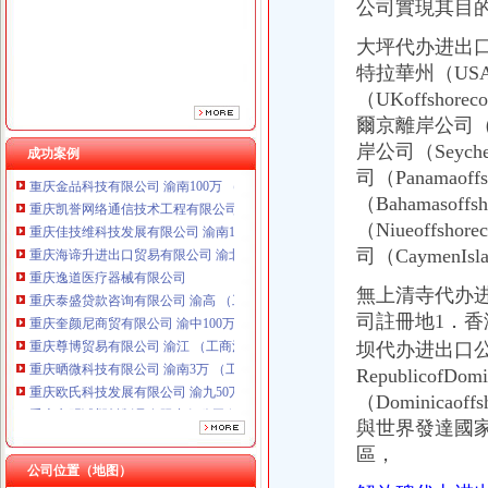
公司實現其目
重庆逸道医疗器械有限公司
重庆泰盛贷款咨询有限公司 渝高 （工商注册）
大坪代办进出口公
重庆奎颜尼商贸有限公司 渝中100万 （工商注册）
特拉華州（USA
重庆尊博贸易有限公司 渝江 （工商注册）
（UKoffshore
重庆晒微科技有限公司 渝南3万 （工商注册）
重庆欧氏科技发展有限公司 渝九50万 （进出口权）
爾京離岸公司（BVI
重庆市明诚塑料制品有限责任公司 渝高100万 （进出口权）
岸公司（Seyche
成功案例
重庆金品科技有限公司 渝南100万 （进出口权）
司（Panamaof
重庆凯誉网络通信技术工程有限公司 渝中300万 （工商变更）
（Bahamasof
重庆佳技维科技发展有限公司 渝南100万 （进出口权）
（Niueoffsh
重庆海谛升进出口贸易有限公司 渝北100万 （进出口权）
司（CaymenIs
重庆逸道医疗器械有限公司
重庆泰盛贷款咨询有限公司 渝高 （工商注册）
無上清寺代办
重庆奎颜尼商贸有限公司 渝中100万 （工商注册）
司註冊地1．香港（
重庆尊博贸易有限公司 渝江 （工商注册）
坝代办进出口
重庆晒微科技有限公司 渝南3万 （工商注册）
Republico
重庆欧氏科技发展有限公司 渝九50万 （进出口权）
重庆市明诚塑料制品有限责任公司 渝高100万 （进出口权）
（Dominica
重庆金品科技有限公司 渝南100万 （进出口权）
與世界發達國
重庆凯誉网络通信技术工程有限公司 渝中300万 （工商变更）
區，
重庆佳技维科技发展有限公司 渝南100万 （进出口权）
公司位置（地图）