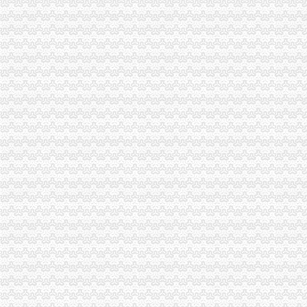
代理进口清关报检流程_供应产品_东莞市聚海进出口报关有限公司
IC包税进出口代理流程【推荐】,进口报关价格/批发报价/生产厂家/参
【临沂进出口公司注册_进出口公司注册流程_进出口公司注册代理】-
二手机械进口报关|旧设备进口代理|旧机器进口清关流程|手续|通关巨升
【镇江进出口公司注册_进出口公司注册流程_进出口公司注册代理】-
想知道成都进出口退税流程,专业代理公司告诉您-商务-十堰网
渝中区代办进出口公司
山东莱德管阀有限公司（重庆代理）-商铺
鹿泉公司注册服务批发|价格|厂家_顺企网
[股东会]重庆百货：2010年度第三次临时股东大会会议资料-[中财网]
大信国际物流（上海）有限公司重庆分公司-大信国际物流（上海）有
重庆市邮政公司
重庆百货大楼股份有限公司关於预计2015年日常关联交易公告
渝中区海事海商在线律师_渝中区海事海商律师在线免费咨询_华律网
重庆旅游新报社有限公司
渝中区大坪正街四室两厅豪华大套房_重庆渝中区大坪短租房_游天下
重庆食品饮料企业黄页
代办进出口公司
底价办理嘉兴无地址进出口公司注册各类许可证代办-嘉兴58同城
苏州代办进出口,苏州进出口公司办理流程_搜狐财经_搜狐网
代办香港公司英国进出口公司注册提供肥料全套手续-运城58同城