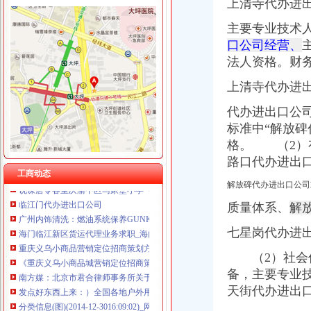
上清寺代办进
重庆奎颜尼商贸有限公司 渝中100万 （工商注册）
重庆尊博贸易有限公司 渝江 （工商注册）
主要专业技术
渝中区马家堡
重庆晒微科技有限公司 渝南3万 （工商注册）
口公司经营、
“电子眼交巡”在渝中区马家堡上岗一个月_第1页-七一网
重庆欧氏科技发展有限公司 渝九50万 （进出口权）
法人资格。财
渝中区马家堡小学2017招生范围,马家堡小学6月24日报名-小学教育-
重庆市明诚塑料制品有限责任公司 渝高100万 （进出口权）
重庆市渝中区马家堡副食经营部饮料批发部
重庆金品科技有限公司 渝南100万 （进出口权）
上清寺代办进
重庆市渝中区马家堡粮店_重庆市_渝中区_企业在线
重庆凯誉网络通信技术工程有限公司 渝中300万 （工商变更）
渝中区马家堡小学_渝中区马家堡小学爱问问同学录频道
代办进出口公
重庆佳技维科技发展有限公司 渝南100万 （进出口权）
重庆市渝中区马家堡安利专卖店地址重庆市马家堡哪有卖安利产【今日
标准中“
解放碑
【重庆市—渝中区】马家堡发廊偶遇品美少女（申请毕业-曲罢论坛
格。
（2）有
渝中区马家堡小学好不好呀？求指教-早教幼儿园小学-重庆购物狂
路口代办进出
【招商银行渝中区马家堡自助银行】招商银行渝中区马家堡自助银行
工商动态
说课唐令春重庆渝中区马家堡小学《可能》-原创-搜狐
解放碑代办进出口公司
临江门代办进出口公司
质量体系、
解
广州内饰清洗：燃油系统保养GUNKM2616-油箱及油管路清洗-广州
海门临江新区货运代理业务求职_海门临江新区货运代理业务找工作_
七星岗代办进
重庆义乌小商品营销定位招商策划方案.doc
《重庆义乌小商品城营销定位招商策划方案》.doc
（2）社会信
南方媒：北京市君合律师事务所关于南方出版媒股份有限公司发行
备，主要专业
发点好东西上来：）全国各地户外用品店详解-旅游（Travel）版-北大
天街代办进出
分类信息(图)(2014-12-3016:09:02)_网易新闻
华立业：2008年度审计报告_证券之星