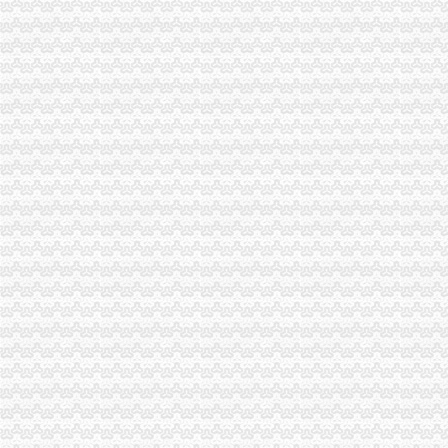
进口代理-进出口代理|进出口报关|进口代理|出口代理|进口报关|上海外贸
德宏上源电力进出口有限责任公司出口退税咨询、代办出口退税项目公
东莞公司注册,代理记账,代办进出口经营权-东莞58同城
代办公司注册、代理记账、进出口许可证、商标注册-福州58同城
渝中区马家堡
“电子眼交巡”在渝中区马家堡上岗一个月_第1页-七一网
渝中区马家堡小学2017招生范围,马家堡小学6月24日报名-小学教育-
重庆市渝中区马家堡副食经营部饮料批发部
重庆市渝中区马家堡粮店_重庆市_渝中区_企业在线
渝中区马家堡小学_渝中区马家堡小学爱问问同学录频道
重庆市渝中区马家堡安利专卖店地址重庆市马家堡哪有卖安利产【今日
【重庆市—渝中区】马家堡发廊偶遇品美少女（申请毕业-曲罢论坛
渝中区马家堡小学好不好呀？求指教-早教幼儿园小学-重庆购物狂
【招商银行渝中区马家堡自助银行】招商银行渝中区马家堡自助银行
说课唐令春重庆渝中区马家堡小学《可能》-原创-搜狐
临江门代办进出口公司
广州内饰清洗：燃油系统保养GUNKM2616-油箱及油管路清洗-广州
海门临江新区货运代理业务求职_海门临江新区货运代理业务找工作_
重庆义乌小商品营销定位招商策划方案.doc
《重庆义乌小商品城营销定位招商策划方案》.doc
南方媒：北京市君合律师事务所关于南方出版媒股份有限公司发行