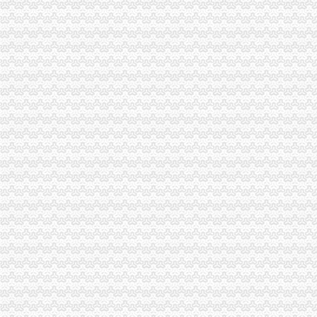
【临沂进出口公司注册_进出口公司注册流程_进出口公司注册代理】-
二手机械进口报关|旧设备进口代理|旧机器进口清关流程|手续|通关巨升
【镇江进出口公司注册_进出口公司注册流程_进出口公司注册代理】-
想知道成都进出口退税流程,专业代理公司告诉您-商务-十堰网
渝中区代办进出口公司
山东莱德管阀有限公司（重庆代理）-商铺
鹿泉公司注册服务批发|价格|厂家_顺企网
[股东会]重庆百货：2010年度第三次临时股东大会会议资料-[中财网]
大信国际物流（上海）有限公司重庆分公司-大信国际物流（上海）有
重庆市邮政公司
重庆百货大楼股份有限公司关於预计2015年日常关联交易公告
渝中区海事海商在线律师_渝中区海事海商律师在线免费咨询_华律网
重庆旅游新报社有限公司
渝中区大坪正街四室两厅豪华大套房_重庆渝中区大坪短租房_游天下
重庆食品饮料企业黄页
代办进出口公司
底价办理嘉兴无地址进出口公司注册各类许可证代办-嘉兴58同城
苏州代办进出口,苏州进出口公司办理流程_搜狐财经_搜狐网
代办香港公司英国进出口公司注册提供肥料全套手续-运城58同城
代办ATA单证册深圳进出口报关公司_云同盟
河南代办注册网|进出口权怎样办理|进出口许可证办理|进出口权怎么申
长宁代办进出口经营权补办执照代办社保注册公司整帐-上海58同城