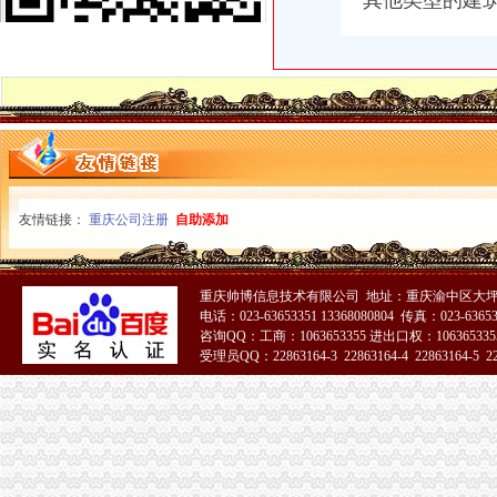
其他类型的建
【重庆朝天门易碎品物流_易碎品运输价格_易碎品托运电话】-重庆赶
重庆微商服装代理一手货源重庆女孩服装批发-服装服饰-供求信息-中国
重庆国际货运专线：重庆至马来西亚（单向）-重庆爱问分类
大坪代办进出口公司
其他职位_大坪企业新招聘信息-广州58同城
法国台灯/落地灯进口代理报关公司-报关服务-久久信息网
帅博工商*办重庆公司注册-帅博工商咨询服务部
重庆验资开户：代办公司代办区县主城房地产开发资质,入渝备案,执
平安保险代理有限公司重庆分公司大坪营业部
友情链接：
重庆公司注册
自助添加
黄埔区代办工商注册黄埔区申请一般纳税人图片大全,广州大坪企业
【代办资质专业的团队】-渝中大坪易登网
重庆公司注册_xiaoyaotu_新浪博客
【58同城】重庆渝中大坪配送中心_大坪生活配送服务公司
重庆帅博信息技术有限公司 地址：重庆渝中区大坪
乐天玛（重庆）商业有限公司大坪店联系方式_信用报告_工商信息-
电话：023-63653351 13368080804 传真：023-6365
咨询QQ：工商：1063653355 进出口权：1063653355
渝中区代办进出口公司流程
受理员QQ：22863164-3 22863164-4 22863164-5 228
东非红檀木材进口报关代理东非红檀原木进口流程-东莞市鸿泽进出口
51La
在泉州注册进出口代理公司的流程-家居装修互动问答
中国嘉陵：2010年半年度报告_证券之星
办理广州进出口权的流程有没有公司可以代办进出口权-广州58同城
代理进口清关报检流程_供应产品_东莞市聚海进出口报关有限公司
IC包税进出口代理流程【推荐】,进口报关价格/批发报价/生产厂家/参