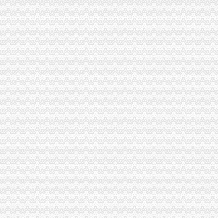
发点好东西上来：）全国各地户外用品店详解-旅游（Travel）版-北大
分类信息(图)(2014-12-3016:09:02)_网易新闻
华立业：2008年度审计报告_证券之星
宝山区（黑龙江省双鸭山市辖区）-搜百科
家居代理招商厂家_家居代理招商厂家/公司-阿里巴巴公司黄页
重庆天地代办进出口公司
【重庆北京天地顺聘货运代理公司】网点,地址,电话,营业时间-大
重庆易亿服装贸易有限公司,主营：服装服饰,箱包设计及销售；品
重庆市衣服快递到爱尔兰价格门到门国际包税出口服务（图）-供应信
深圳证券交易所上市公司_焦点_新浪财经_新浪网
广州机场UPS报关代理_志趣网
青岛饮料代理公司-青岛饮料代理厂家-|必途青岛饮料代理公司排行榜
重庆进口美国咖啡清关运输到成都需要多长时间【-成都进出口代理】
海haiyao品牌代理招商-招商加盟-globrand（全球品牌网）
重庆物流服务公司_物流服务厂_生产厂家企业公司
价格,厂家,图片,进出口全套代理,重庆市金利国际货物代理有限
朝天门代办进出口公司
重庆港九股份有限公司关于为重庆经略实业有限责任公司提供担保的公
重庆南岸茶园新区工商服务信息,提供新重庆南岸茶园新区财税服务
【2014年重庆美购贸易有限公司新招聘信息_电话_地址】-赶集网
重庆港国际集装箱有限公司货运代理分公司|重庆港国际集装箱有限公司