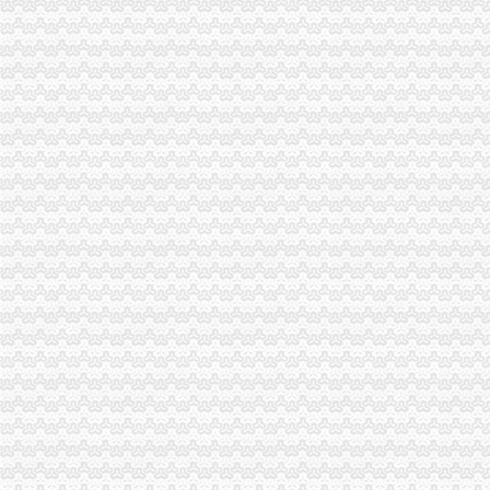
朝天门火锅加盟_朝天门火锅加盟店_朝天门火锅加盟费多少-中国连锁网
重庆雅皎贸易有限公司2017新招聘信息_电话_地址-58企业名录
重庆国际货运专线：渝新欧进口平行车运输清关代理-重庆爱问分类
【重庆朝天门易碎品物流_易碎品运输价格_易碎品托运电话】-重庆赶
重庆微商服装代理一手货源重庆女孩服装批发-服装服饰-供求信息-中国
重庆国际货运专线：重庆至马来西亚（单向）-重庆爱问分类
大坪代办进出口公司
其他职位_大坪企业新招聘信息-广州58同城
法国台灯/落地灯进口代理报关公司-报关服务-久久信息网
帅博工商*办重庆公司注册-帅博工商咨询服务部
重庆验资开户：代办公司代办区县主城房地产开发资质,入渝备案,执
平安保险代理有限公司重庆分公司大坪营业部
黄埔区代办工商注册黄埔区申请一般纳税人图片大全,广州大坪企业
【代办资质专业的团队】-渝中大坪易登网
重庆公司注册_xiaoyaotu_新浪博客
【58同城】重庆渝中大坪配送中心_大坪生活配送服务公司
乐天玛（重庆）商业有限公司大坪店联系方式_信用报告_工商信息-
渝中区代办进出口公司流程
东非红檀木材进口报关代理东非红檀原木进口流程-东莞市鸿泽进出口
在泉州注册进出口代理公司的流程-家居装修互动问答
中国嘉陵：2010年半年度报告_证券之星
办理广州进出口权的流程有没有公司可以代办进出口权-广州58同城