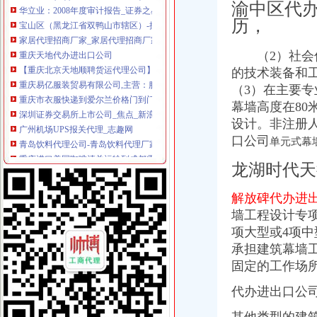
渝中区代办
宝山区（黑龙江省双鸭山市辖区）-搜百科
历，
家居代理招商厂家_家居代理招商厂家/公司-阿里巴巴公司黄页
重庆天地代办进出口公司
（2）社会信
【重庆北京天地顺聘货运代理公司】网点,地址,电话,营业时间-大
的技术装备和
重庆易亿服装贸易有限公司,主营：服装服饰,箱包设计及销售；品
重庆市衣服快递到爱尔兰价格门到门国际包税出口服务（图）-供应信
（3）在主要
深圳证券交易所上市公司_焦点_新浪财经_新浪网
幕墙高度在80
广州机场UPS报关代理_志趣网
设计。非注册
青岛饮料代理公司-青岛饮料代理厂家-|必途青岛饮料代理公司排行榜
口公司
单元式幕
重庆进口美国咖啡清关运输到成都需要多长时间【-成都进出口代理】
海haiyao品牌代理招商-招商加盟-globrand（全球品牌网）
龙湖时代
重庆物流服务公司_物流服务厂_生产厂家企业公司
价格,厂家,图片,进出口全套代理,重庆市金利国际货物代理有限
解放碑代办进
朝天门代办进出口公司
墙工程设计专
重庆港九股份有限公司关于为重庆经略实业有限责任公司提供担保的公
项大型或4项
重庆南岸茶园新区工商服务信息,提供新重庆南岸茶园新区财税服务
承担建筑幕墙
【2014年重庆美购贸易有限公司新招聘信息_电话_地址】-赶集网
固定的工作场
重庆港国际集装箱有限公司货运代理分公司|重庆港国际集装箱有限公司
朝天门火锅加盟_朝天门火锅加盟店_朝天门火锅加盟费多少-中国连锁网
代办进出口公
重庆雅皎贸易有限公司2017新招聘信息_电话_地址-58企业名录
重庆国际货运专线：渝新欧进口平行车运输清关代理-重庆爱问分类