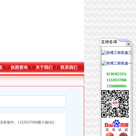
名
执照查询
关于我们
联系我们
02363653351
13320337068
13368080804
，13320337068蔡小姐QQ：