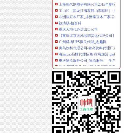
宝山区（黑龙江省双鸭山市辖区）-搜百科
非洲崖豆木厂家_非洲崖豆木厂家/公司-阿里巴
钱清镇-搜百科
重庆天地代办进出口公司
【重庆北京天地顺聘货运代理公司】网点,地址,
广州机场UPS报关代理_志趣网
青岛饮料代理公司-青岛饮料代理厂家-|必途青
海haiyao品牌代理招商-招商加盟-globrand（
重庆物流服务公司_物流服务厂_生产厂家企业
价格,厂家,图片,进出口全套代理,重庆市金利国
郑州报关代理黄页、郑州报关代理公司名录、
第45页装货货代公司装货货运代理公司黄页装货
比利时PP保险杠进口清关代理公司|如何操作_
重庆地铁隧道项目引进盾构机设备招标报关代
朝天门代办进出口公司
重庆南岸茶园新区工商服务信息,提供新重庆南
【2014年重庆美购贸易有限公司新招聘信息_电
朝天门火锅加盟_朝天门火锅加盟店_朝天门火
重庆微商服装代理一手货源重庆女孩服装批发-服
【2014年重庆市名瑞服饰连锁有限公司新招聘信
代办3000万公司执照转让代办3000万公司业务