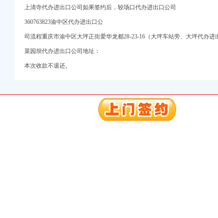
上清寺代办进出口公司如果签约后，
较场口代办进出口公司
册）
360763823渝中区代办进出口公
司流程重庆市渝中区大坪正街爱华龙都28-23-16（大坪车站旁、大坪代办进
权）
（进出口权）
菜园坝代办进出口公司地址：
）
本次收款不退还。
 （工商变更）
出口权）
进出口权）
册）
权）
（进出口权）
）
 （工商变更）
出口权）