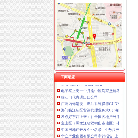
渝中区马家堡
渝中区马家堡小学2017招生范围,马家堡小学6月
【重庆市—渝中区】马家堡发廊偶遇品美少女（
【招商银行渝中区马家堡自助银行】招商银行
重庆市渝中区马家堡小学评论怎么样-我要搜学
【重庆市渝中区大坪制面厂马家堡饮食店】重
重庆市渝中区马家堡付食经营部长征付食门市_
重庆市渝中区人民
重庆市渝中区马家堡小学附近住宿
工商动态
重庆市渝中区-文章详细页
电子察上岗一个月渝中区马家堡路段变通畅重
临江门代办进出口公司
广州内饰清洗：燃油系统保养GUNKM2616-
海门临江新区货运代理业务求职_海门临江新区
发点好东西上来：）全国各地户外用品店详解-旅游（
宝山区（黑龙江省双鸭山市辖区）-搜百科
中国房地产开发企业名录—6-敖汉开发区招商网
华立产业集团有限公司审计报告_上市公司_新浪
上海现代制股份有限公司2015年度报告摘要_新