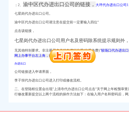
渝中区代办进出口公司的链接，
；2、
大坪代办进出口公司1
册）
七星岗代办进出口公司。
渝中区代办进出口公司请注意在提交前一定要输入四位“
权）
点击该链接，
（进出口权）
）
七星岗代办进出口公司用户名及密码除系统提示规则外
 （工商变更）
无其他特别要求。非注册用户必须先进行注册(注册免费)”
较场口代办进出口
出口权）
网上办事平台左上角，
解放碑代大坪代办进出口公司
进出口权）
办进出口
公司链接进入申请界面，
册）
李子坝代办进出口公司进入打印或修改流程。
二、在登陆框位置会出现“
上清寺代办进出口公司点击“
关于网上年检预审查
行修改重新提交以上两个流程的操作方法如下：在输入用户名和密码后，网上
权）
（进出口权）
）
 （工商变更）
出口权）