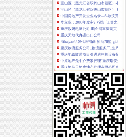
宝山区（黑龙江省双鸭山市辖区）-搜百科
中国房地产开发企业名录—6-敖汉开发区招商网
华立业：2008年度审计报告_证券之星
重庆数码电脑公司-顺企网重庆黄页
重庆天地代办进出口公司
海haiyao品牌代理招商-招商加盟-globrand（
重庆物流服务公司_物流服务厂_生产厂家企业
重庆地铁隧道项目引进盾构机设备招标报关代
中原地产免中介费家代理“重庆瑞安天地”-房产
重庆恒信天地房地产代理有限公司发展战略研究
国内速递代理厂家_国内速递代理厂家/公司-阿
天津港巧克力代理进口公司_志趣网
中东专线深圳市飞达国际货运代理有限公司有[公
深圳证券交易所上市公司_焦点_新浪财经_新浪
大连盾构机进口清关代理公司-中国制造交易网
朝天门代办进出口公司
重庆蝶丽人贸易有限公司2017新招聘信息_电话_
重庆重庆西源商标代理有限公司附近酒店【携程
重庆天门商场朝天门第十三交易区附近酒店【
重庆国际货运专线：渝新欧进口平行车运输清关
【重庆朝天门易碎品物流_易碎品运输价格_易