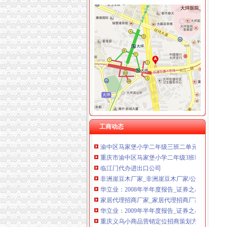
渝中区马家堡
【招商银行渝中区马家堡自助银行】招商银行
【重庆市渝中区大坪制面厂马家堡饮食店】重
重庆市渝中区人民
重庆市渝中区马家堡小学2017年新生招生通告
2017年重庆二级建造师考试地点重庆市渝中区
重庆市渝中区马家堡小学校怎么样_百度知道
渝中区社区服务网-马家堡社区
重庆市渝中区马家堡安利专卖店地址重庆市马
工商动态
渝中区马家堡小学二年级三班二单元复习资料(一
重庆市渝中区马家堡小学二年级3班歌咏比赛-原
临江门代办进出口公司
非洲崖豆木厂家_非洲崖豆木厂家/公司-阿里巴
华立业：2008年半年度报告_证券之星
家居代理招商厂家_家居代理招商厂家/公司-阿
华立业：2009年半年度报告_证券之星
重庆义乌小商品营销定位招商策划方案.doc
宝山区（黑龙江省双鸭山市辖区）-搜百科