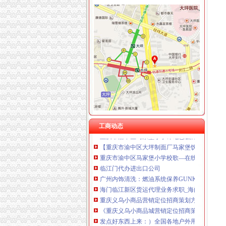
渝中区马家堡
“电子眼交巡”在渝中区马家堡上岗一个月_第1页
渝中区马家堡小学2017招生范围,马家堡小学6月
重庆市渝中区马家堡粮店_重庆市_渝中区_企业
【重庆市—渝中区】马家堡发廊偶遇品美少女（
渝中区马家堡小学好不好呀？求指教-早教幼儿
【招商银行渝中区马家堡自助银行】招商银行
说课唐令春重庆渝中区马家堡小学《可能》-原创
工商动态
重庆市渝中区马家堡小学评论怎么样-我要搜学
【重庆市渝中区大坪制面厂马家堡饮食店】重
重庆市渝中区马家堡小学校歌—在线播放—优酷
临江门代办进出口公司
广州内饰清洗：燃油系统保养GUNKM2616-
海门临江新区货运代理业务求职_海门临江新区
重庆义乌小商品营销定位招商策划方案.doc
《重庆义乌小商品城营销定位招商策划方案》.do
发点好东西上来：）全国各地户外用品店详解-旅游（
宝山区（黑龙江省双鸭山市辖区）-搜百科