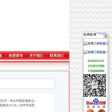
名
执照查询
关于我们
联系我们
02363653351
13320337068
13368080804
系方式：本公司固定服务点：
都28-23-16（大坪车站旁、