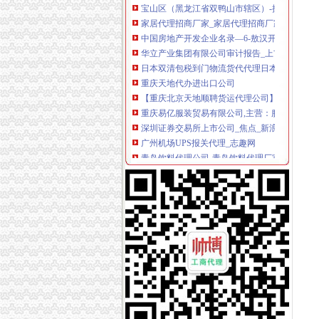
家居代理招商厂家_家居代理招商厂家/公司-阿
中国房地产开发企业名录—6-敖汉开发区招商网
华立产业集团有限公司审计报告_上市公司_新浪
日本双清包税到门物流货代代理日本清关公司
重庆天地代办进出口公司
【重庆北京天地顺聘货运代理公司】网点,地址,
重庆易亿服装贸易有限公司,主营：服装服饰,
深圳证券交易所上市公司_焦点_新浪财经_新浪
广州机场UPS报关代理_志趣网
青岛饮料代理公司-青岛饮料代理厂家-|必途青
重庆进口美国咖啡清关运输到成都需要多长时间
海haiyao品牌代理招商-招商加盟-globrand（
重庆物流服务公司_物流服务厂_生产厂家企业
价格,厂家,图片,进出口全套代理,重庆市金利国
郑州报关代理黄页、郑州报关代理公司名录、
朝天门代办进出口公司
重庆南岸茶园新区工商服务信息,提供新重庆南
【2014年重庆美购贸易有限公司新招聘信息_电
重庆港国际集装箱有限公司货运代理分公司|重
朝天门火锅加盟_朝天门火锅加盟店_朝天门火
重庆雅皎贸易有限公司2017新招聘信息_电话_地