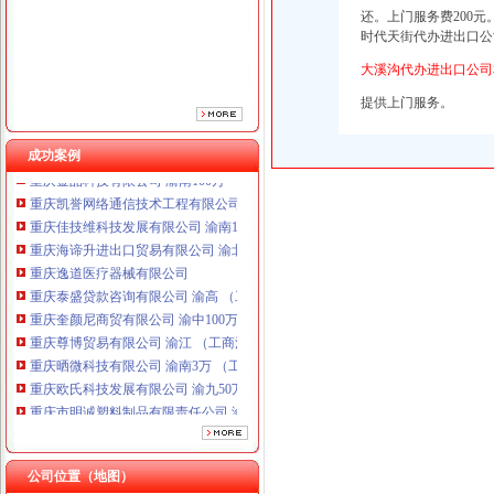
重庆逸道医疗器械有限公司
还。上门服务费200元
重庆泰盛贷款咨询有限公司 渝高 （工商注册）
时代天街代办进出口公
重庆奎颜尼商贸有限公司 渝中100万 （工商注册）
重庆尊博贸易有限公司 渝江 （工商注册）
大溪沟代办进出口公司
重庆晒微科技有限公司 渝南3万 （工商注册）
提供上门服务。
重庆欧氏科技发展有限公司 渝九50万 （进出口权）
重庆市明诚塑料制品有限责任公司 渝高100万 （进出口权）
成功案例
重庆金品科技有限公司 渝南100万 （进出口权）
重庆凯誉网络通信技术工程有限公司 渝中300万 （工商变更）
重庆佳技维科技发展有限公司 渝南100万 （进出口权）
重庆海谛升进出口贸易有限公司 渝北100万 （进出口权）
重庆逸道医疗器械有限公司
重庆泰盛贷款咨询有限公司 渝高 （工商注册）
重庆奎颜尼商贸有限公司 渝中100万 （工商注册）
重庆尊博贸易有限公司 渝江 （工商注册）
重庆晒微科技有限公司 渝南3万 （工商注册）
重庆欧氏科技发展有限公司 渝九50万 （进出口权）
重庆市明诚塑料制品有限责任公司 渝高100万 （进出口权）
重庆金品科技有限公司 渝南100万 （进出口权）
重庆凯誉网络通信技术工程有限公司 渝中300万 （工商变更）
重庆佳技维科技发展有限公司 渝南100万 （进出口权）
公司位置（地图）