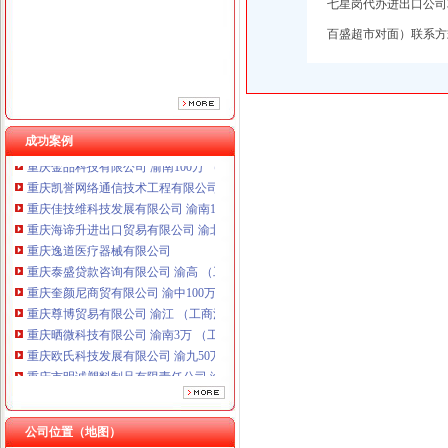
七星岗代办进出口公司3
重庆逸道医疗器械有限公司
重庆泰盛贷款咨询有限公司 渝高 （工商注册）
百盛超市对面）联系方
重庆奎颜尼商贸有限公司 渝中100万 （工商注册）
重庆尊博贸易有限公司 渝江 （工商注册）
重庆晒微科技有限公司 渝南3万 （工商注册）
重庆欧氏科技发展有限公司 渝九50万 （进出口权）
重庆市明诚塑料制品有限责任公司 渝高100万 （进出口权）
成功案例
重庆金品科技有限公司 渝南100万 （进出口权）
重庆凯誉网络通信技术工程有限公司 渝中300万 （工商变更）
重庆佳技维科技发展有限公司 渝南100万 （进出口权）
重庆海谛升进出口贸易有限公司 渝北100万 （进出口权）
重庆逸道医疗器械有限公司
重庆泰盛贷款咨询有限公司 渝高 （工商注册）
重庆奎颜尼商贸有限公司 渝中100万 （工商注册）
重庆尊博贸易有限公司 渝江 （工商注册）
重庆晒微科技有限公司 渝南3万 （工商注册）
重庆欧氏科技发展有限公司 渝九50万 （进出口权）
重庆市明诚塑料制品有限责任公司 渝高100万 （进出口权）
重庆金品科技有限公司 渝南100万 （进出口权）
重庆凯誉网络通信技术工程有限公司 渝中300万 （工商变更）
重庆佳技维科技发展有限公司 渝南100万 （进出口权）
公司位置（地图）