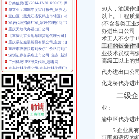
宝山区（黑龙江省双鸭山市辖区）-搜百科
50人，油漆
家居代理招商厂家_家居代理招商厂家/公司-阿里巴巴公司黄页
以上。工程质
重庆天地代办进出口公司
(不含各类工业
【重庆北京天地顺聘货运代理公司】网点,地址,电话,营业时间-大
重庆易亿服装贸易有限公司,主营：服装服饰,箱包设计及销售；品
办进出口公司
重庆市衣服快递到爱尔兰价格门到门国际包税出口服务（图）-供应信
术工人不少于1
深圳证券交易所上市公司_焦点_新浪财经_新浪网
工程的钣金作
广州机场UPS报关代理_志趣网
业技术员或高
青岛饮料代理公司-青岛饮料代理厂家-|必途青岛饮料代理公司排行榜
高级工以上的
重庆进口美国咖啡清关运输到成都需要多长时间【-成都进出口代理】
海haiyao品牌代理招商-招商加盟-globrand（全球品牌网）
代办进出口公
重庆物流服务公司_物流服务厂_生产厂家企业公司
价格,厂家,图片,进出口全套代理,重庆市金利国际货物代理有限
化龙桥代办进
朝天门代办进出口公司
二级企
重庆港九股份有限公司关于为重庆经略实业有限责任公司提供担保的公
重庆南岸茶园新区工商服务信息,提供新重庆南岸茶园新区财税服务
业：
【2014年重庆美购贸易有限公司新招聘信息_电话_地址】-赶集网
重庆港国际集装箱有限公司货运代理分公司|重庆港国际集装箱有限公司
渝中区代办进
朝天门火锅加盟_朝天门火锅加盟店_朝天门火锅加盟费多少-中国连锁网
重庆雅皎贸易有限公司2017新招聘信息_电话_地址-58企业名录
5.企业具有
重庆国际货运专线：渝新欧进口平行车运输清关代理-重庆爱问分类
范围相适应的