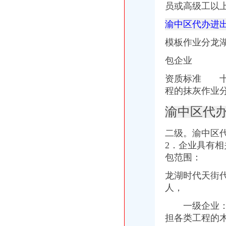
发点好东西上来：）全国各地户外用品店详解-旅游（Travel）版-北大
员或高级工以
分类信息(图)(2014-12-3016:09:02)_网易新闻
渝中区代办进
华立业：2008年度审计报告_证券之星
宝山区（黑龙江省双鸭山市辖区）-搜百科
模板作业分龙
家居代理招商厂家_家居代理招商厂家/公司-阿里巴巴公司黄页
重庆天地代办进出口公司
包企业
【重庆北京天地顺聘货运代理公司】网点,地址,电话,营业时间-大
重庆易亿服装贸易有限公司,主营：服装服饰,箱包设计及销售；品
资质标准 十
重庆市衣服快递到爱尔兰价格门到门国际包税出口服务（图）-供应信
程的抹灰作业
深圳证券交易所上市公司_焦点_新浪财经_新浪网
广州机场UPS报关代理_志趣网
渝中区代
青岛饮料代理公司-青岛饮料代理厂家-|必途青岛饮料代理公司排行榜
重庆进口美国咖啡清关运输到成都需要多长时间【-成都进出口代理】
二级。
渝中区
海haiyao品牌代理招商-招商加盟-globrand（全球品牌网）
2．企业具有
重庆物流服务公司_物流服务厂_生产厂家企业公司
包范围：
价格,厂家,图片,进出口全套代理,重庆市金利国际货物代理有限
朝天门代办进出口公司
龙湖时代天街
重庆港九股份有限公司关于为重庆经略实业有限责任公司提供担保的公
人，
重庆南岸茶园新区工商服务信息,提供新重庆南岸茶园新区财税服务
【2014年重庆美购贸易有限公司新招聘信息_电话_地址】-赶集网
一级企业：高
重庆港国际集装箱有限公司货运代理分公司|重庆港国际集装箱有限公司
担各类工程的
朝天门火锅加盟_朝天门火锅加盟店_朝天门火锅加盟费多少-中国连锁网