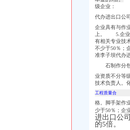
二手机械进口报关|旧设备进口代理|旧机器进口清关流程|手续|通关巨升
级企业：
【镇江进出口公司注册_进出口公司注册流程_进出口公司注册代理】-
代办进出口公
想知道成都进出口退税流程,专业代理公司告诉您-商务-十堰网
渝中区代办进出口公司
企业具有与作
山东莱德管阀有限公司（重庆代理）-商铺
上。 5.企
鹿泉公司注册服务批发|价格|厂家_顺企网
有相关专业技
[股东会]重庆百货：2010年度第三次临时股东大会会议资料-[中财网]
不少于50％；
大信国际物流（上海）有限公司重庆分公司-大信国际物流（上海）有
重庆市邮政公司
准李子坝代办
重庆百货大楼股份有限公司关於预计2015年日常关联交易公告
石制作分包
渝中区海事海商在线律师_渝中区海事海商律师在线免费咨询_华律网
重庆旅游新报社有限公司
业资质不分等
渝中区大坪正街四室两厅豪华大套房_重庆渝中区大坪短租房_游天下
技术负责人。
重庆食品饮料企业黄页
代办进出口公司
工程质量合
底价办理嘉兴无地址进出口公司注册各类许可证代办-嘉兴58同城
格。脚手架作
苏州代办进出口,苏州进出口公司办理流程_搜狐财经_搜狐网
代办香港公司英国进出口公司注册提供肥料全套手续-运城58同城
少于50％；企
代办ATA单证册深圳进出口报关公司_云同盟
进出口公
河南代办注册网|进出口权怎样办理|进出口许可证办理|进出口权怎么申
的5倍。
长宁代办进出口经营权补办执照代办社保注册公司整帐-上海58同城