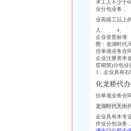
代办ATA单证册深圳进出口报关公司_云同盟
术工人不少于6
河南代办注册网|进出口权怎样办理|进出口许可证办理|进出口权怎么申
业分包业务，
长宁代办进出口经营权补办执照代办社保注册公司整帐-上海58同城
业高级工以上
进口代理-进出口代理|进出口报关|进口代理|出口代理|进口报关|上海外贸
德宏上源电力进出口有限责任公司出口退税咨询、代办出口退税项目公
人。 4、 
东莞公司注册,代理记账,代办进出口经营权-东莞58同城
企业资质标准
代办公司注册、代理记账、进出口许可证、商标注册-福州58同城
围：
龙湖时代
但单项业务合
企业注册资本
窑砌筑)分包
3．
企业具有石
化龙桥代
但单项业务合
龙湖时代天街
企业具有本专
作业分包业务
进出口公司企