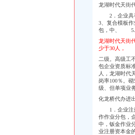
进口代理-进出口代理|进出口报关|进口代理|出口代理|进口报关|上海外贸
龙湖时代天街
德宏上源电力进出口有限责任公司出口退税咨询、代办出口退税项目公
2．企业具
东莞公司注册,代理记账,代办进出口经营权-东莞58同城
3、复合模板作
代办公司注册、代理记账、进出口许可证、商标注册-福州58同城
渝中区马家堡
包，中、 5
“电子眼交巡”在渝中区马家堡上岗一个月_第1页-七一网
龙湖时代天街
渝中区马家堡小学2017招生范围,马家堡小学6月24日报名-小学教育-
少于30人，
重庆市渝中区马家堡副食经营部饮料批发部
重庆市渝中区马家堡粮店_重庆市_渝中区_企业在线
二级。高级工不
渝中区马家堡小学_渝中区马家堡小学爱问问同学录频道
包企业资质标
重庆市渝中区马家堡安利专卖店地址重庆市马家堡哪有卖安利产【今日
人，
龙湖时代
【重庆市—渝中区】马家堡发廊偶遇品美少女（申请毕业-曲罢论坛
渝中区马家堡小学好不好呀？求指教-早教幼儿园小学-重庆购物狂
岗率100％。
砌
【招商银行渝中区马家堡自助银行】招商银行渝中区马家堡自助银行
级、但单项业
说课唐令春重庆渝中区马家堡小学《可能》-原创-搜狐
化龙桥代办进
临江门代办进出口公司
广州内饰清洗：燃油系统保养GUNKM2616-油箱及油管路清洗-广州
1．企业注册
海门临江新区货运代理业务求职_海门临江新区货运代理业务找工作_
作作业分包，企
重庆义乌小商品营销定位招商策划方案.doc
中，钣金作业
《重庆义乌小商品城营销定位招商策划方案》.doc
南方媒：北京市君合律师事务所关于南方出版媒股份有限公司发行
业注册资本金的