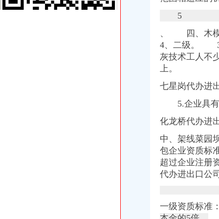
【重庆朝天门易碎品物流_易碎品运输价格_易碎品托运电话】-重庆赶
重庆微商服装代理一手货源重庆女孩服装批发-服装服饰-供求信息-中国
5
重庆国际货运专线：重庆至马来西亚（单向）-重庆爱问分类
、 四、木
大坪代办进出口公司
其他职位_大坪企业新招聘信息-广州58同城
4、二级。 
法国台灯/落地灯进口代理报关公司-报关服务-久久信息网
灰技术工人不少
帅博工商*办重庆公司注册-帅博工商咨询服务部
上。
重庆验资开户：代办公司代办区县主城房地产开发资质,入渝备案,执
平安保险代理有限公司重庆分公司大坪营业部
七星岗代办进
黄埔区代办工商注册黄埔区申请一般纳税人图片大全,广州大坪企业
5.企业具有
【代办资质专业的团队】-渝中大坪易登网
重庆公司注册_xiaoyaotu_新浪博客
化龙桥代办进
【58同城】重庆渝中大坪配送中心_大坪生活配送服务公司
乐天玛（重庆）商业有限公司大坪店联系方式_信用报告_工商信息-
中、架线菜园
渝中区代办进出口公司流程
包企业资质标
东非红檀木材进口报关代理东非红檀原木进口流程-东莞市鸿泽进出口
超过企业注册
在泉州注册进出口代理公司的流程-家居装修互动问答
代办进出口公
中国嘉陵：2010年半年度报告_证券之星
办理广州进出口权的流程有没有公司可以代办进出口权-广州58同城
代理进口清关报检流程_供应产品_东莞市聚海进出口报关有限公司
一级资质标准
IC包税进出口代理流程【推荐】,进口报关价格/批发报价/生产厂家/参
本金的5倍。
3
【临沂进出口公司注册_进出口公司注册流程_进出口公司注册代理】-