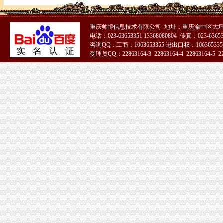
重庆帅博信息技术有限公司 地址：重庆渝中区大坪
电话：023-63653351 13368080804 传真：023-6365
咨询QQ：工商：1063653355 进出口权：1063653355
受理员QQ：22863164-3 22863164-4 22863164-5 228
51La