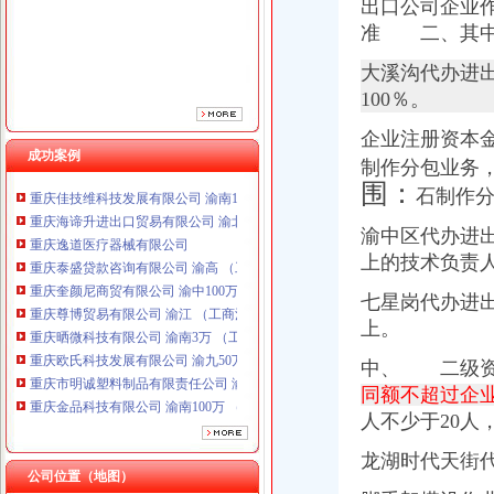
出口公司
企业
准 二、其
大溪沟代办进
100％。
企业注册资本金
成功案例
制作分包业务
重庆海谛升进出口贸易有限公司 渝北100万 （进出口权）
围：
石制作
重庆逸道医疗器械有限公司
重庆泰盛贷款咨询有限公司 渝高 （工商注册）
渝中区代办进
重庆奎颜尼商贸有限公司 渝中100万 （工商注册）
上的技术负责
重庆尊博贸易有限公司 渝江 （工商注册）
重庆晒微科技有限公司 渝南3万 （工商注册）
七星岗代办进出
重庆欧氏科技发展有限公司 渝九50万 （进出口权）
上。
重庆市明诚塑料制品有限责任公司 渝高100万 （进出口权）
重庆金品科技有限公司 渝南100万 （进出口权）
中、 二级资
重庆凯誉网络通信技术工程有限公司 渝中300万 （工商变更）
同额不超过企
重庆佳技维科技发展有限公司 渝南100万 （进出口权）
人不少于20
重庆海谛升进出口贸易有限公司 渝北100万 （进出口权）
重庆逸道医疗器械有限公司
龙湖时代天街
公司位置（地图）
重庆泰盛贷款咨询有限公司 渝高 （工商注册）