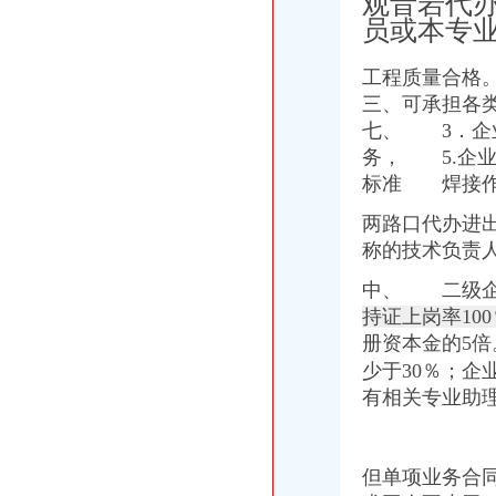
观音岩代
代理进口清关报检流程_供应产品_东莞市聚海进出口报关有限公司
员或本专
IC包税进出口代理流程【推荐】,进口报关价格/批发报价/生产厂家/参
【临沂进出口公司注册_进出口公司注册流程_进出口公司注册代理】-
工程质量合格
二手机械进口报关|旧设备进口代理|旧机器进口清关流程|手续|通关巨升
三、可承担各
【镇江进出口公司注册_进出口公司注册流程_进出口公司注册代理】-
七、 3．企
想知道成都进出口退税流程,专业代理公司告诉您-商务-十堰网
渝中区代办进出口公司
务， 5.企
山东莱德管阀有限公司（重庆代理）-商铺
标准 焊接作
鹿泉公司注册服务批发|价格|厂家_顺企网
两路口代办进
[股东会]重庆百货：2010年度第三次临时股东大会会议资料-[中财网]
大信国际物流（上海）有限公司重庆分公司-大信国际物流（上海）有
称的技术负责
重庆市邮政公司
中、 二级
重庆百货大楼股份有限公司关於预计2015年日常关联交易公告
持证上岗率10
渝中区海事海商在线律师_渝中区海事海商律师在线免费咨询_华律网
重庆旅游新报社有限公司
册资本金的5
倍
渝中区大坪正街四室两厅豪华大套房_重庆渝中区大坪短租房_游天下
少于30％；企
重庆食品饮料企业黄页
有相关专业
助
代办进出口公司
底价办理嘉兴无地址进出口公司注册各类许可证代办-嘉兴58同城
苏州代办进出口,苏州进出口公司办理流程_搜狐财经_搜狐网
但单项业务合
代办香港公司英国进出口公司注册提供肥料全套手续-运城58同城