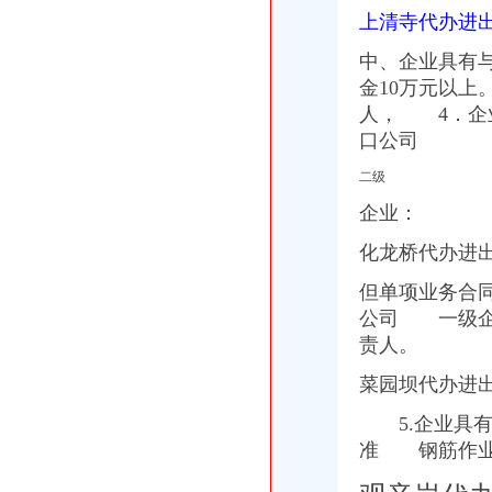
上清寺代办进
重庆雅皎贸易有限公司2017新招聘信息_电话_地址-58企业名录
重庆国际货运专线：渝新欧进口平行车运输清关代理-重庆爱问分类
中、企业具有
【重庆朝天门易碎品物流_易碎品运输价格_易碎品托运电话】-重庆赶
金10万元以上
重庆微商服装代理一手货源重庆女孩服装批发-服装服饰-供求信息-中国
人， 4．企
重庆国际货运专线：重庆至马来西亚（单向）-重庆爱问分类
大坪代办进出口公司
口公司
其他职位_大坪企业新招聘信息-广州58同城
二级
法国台灯/落地灯进口代理报关公司-报关服务-久久信息网
帅博工商*办重庆公司注册-帅博工商咨询服务部
企业：
重庆验资开户：代办公司代办区县主城房地产开发资质,入渝备案,执
化龙桥代办进
平安保险代理有限公司重庆分公司大坪营业部
黄埔区代办工商注册黄埔区申请一般纳税人图片大全,广州大坪企业
但单项业务合
【代办资质专业的团队】-渝中大坪易登网
公司 一级
重庆公司注册_xiaoyaotu_新浪博客
责人。
【58同城】重庆渝中大坪配送中心_大坪生活配送服务公司
乐天玛（重庆）商业有限公司大坪店联系方式_信用报告_工商信息-
菜园坝代办进出
渝中区代办进出口公司流程
东非红檀木材进口报关代理东非红檀原木进口流程-东莞市鸿泽进出口
5.企业具有
在泉州注册进出口代理公司的流程-家居装修互动问答
准 钢筋作业
中国嘉陵：2010年半年度报告_证券之星
办理广州进出口权的流程有没有公司可以代办进出口权-广州58同城