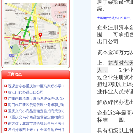
脚手架搭设作
重庆奎颜尼商贸有限公司 渝中100万 （工商注册）
级、
重庆尊博贸易有限公司 渝江 （工商注册）
渝中区马家堡
重庆晒微科技有限公司 渝南3万 （工商注册）
“电子眼交巡”在渝中区马家堡上岗一个月_第1页-七一网
大溪沟代办进出口公司中、
重庆欧氏科技发展有限公司 渝九50万 （进出口权）
渝中区马家堡小学2017招生范围,马家堡小学6月24日报名-小学教育-
企业注册资本
重庆市明诚塑料制品有限责任公司 渝高100万 （进出口权）
重庆市渝中区马家堡副食经营部饮料批发部
重庆金品科技有限公司 渝南100万 （进出口权）
围 可承担各
重庆市渝中区马家堡粮店_重庆市_渝中区_企业在线
重庆凯誉网络通信技术工程有限公司 渝中300万 （工商变更）
出口公司
渝中区马家堡小学_渝中区马家堡小学爱问问同学录频道
重庆佳技维科技发展有限公司 渝南100万 （进出口权）
重庆市渝中区马家堡安利专卖店地址重庆市马家堡哪有卖安利产【今日
资本金30万元
【重庆市—渝中区】马家堡发廊偶遇品美少女（申请毕业-曲罢论坛
渝中区马家堡小学好不好呀？求指教-早教幼儿园小学-重庆购物狂
上。
龙湖时代
【招商银行渝中区马家堡自助银行】招商银行渝中区马家堡自助银行
人，
5.企业
说课唐令春重庆渝中区马家堡小学《可能》-原创-搜狐
工商动态
过企业注册资本
临江门代办进出口公司
担过2项以上
广州内饰清洗：燃油系统保养GUNKM2616-油箱及油管路清洗-广州
业作业人员持证
海门临江新区货运代理业务求职_海门临江新区货运代理业务找工作_
重庆义乌小商品营销定位招商策划方案.doc
解放碑代办进
《重庆义乌小商品城营销定位招商策划方案》.doc
南方媒：北京市君合律师事务所关于南方出版媒股份有限公司发行
企业近3年最高
发点好东西上来：）全国各地户外用品店详解-旅游（Travel）版-北大
标准 四、 
分类信息(图)(2014-12-3016:09:02)_网易新闻
具有初级以上
华立业：2008年度审计报告_证券之星