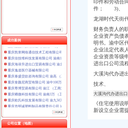
印件和劳动合
重庆泰盛贷款咨询有限公司 渝高 （工商注册）
件； 3)、
重庆奎颜尼商贸有限公司 渝中100万 （工商注册）
重庆尊博贸易有限公司 渝江 （工商注册）
龙湖时代天街
重庆晒微科技有限公司 渝南3万 （工商注册）
财务负责人的
重庆欧氏科技发展有限公司 渝九50万 （进出口权）
企业资产负债
重庆市明诚塑料制品有限责任公司 渝高100万 （进出口权）
成功案例
重庆金品科技有限公司 渝南100万 （进出口权）
明书。渝中区
重庆凯誉网络通信技术工程有限公司 渝中300万 （工商变更）
企业法定代表
重庆佳技维科技发展有限公司 渝南100万 （进出口权）
企业资质等级
重庆海谛升进出口贸易有限公司 渝北100万 （进出口权）
进出口公司流
重庆逸道医疗器械有限公司
重庆泰盛贷款咨询有限公司 渝高 （工商注册）
大溪沟代办进
重庆奎颜尼商贸有限公司 渝中100万 （工商注册）
技术、
重庆尊博贸易有限公司 渝江 （工商注册）
重庆晒微科技有限公司 渝南3万 （工商注册）
大溪沟代办进出
重庆欧氏科技发展有限公司 渝九50万 （进出口权）
重庆市明诚塑料制品有限责任公司 渝高100万 （进出口权）
《住宅使用说
重庆金品科技有限公司 渝南100万 （进出口权）
新设立企业需
重庆凯誉网络通信技术工程有限公司 渝中300万 （工商变更）
重庆佳技维科技发展有限公司 渝南100万 （进出口权）
公司位置（地图）