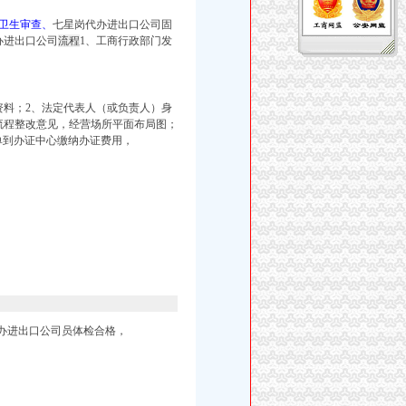
卫生审查、
七星岗代办进出口公司
固
办进出口公司
流程
1、工商行政部门发
资料；2、法定代表人（或负责人）身
流程
整改
意见，经营场所平面布局图；
单到办证中心缴纳办证费用，
办进出口公司
员体检
合格，