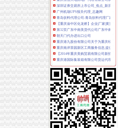
深圳证券交易所上市公司_焦点_新浪财经_新浪
广州机场UPS报关代理_志趣网
青岛饮料代理公司-青岛饮料代理厂家-|必途青
【重庆渝中区化龙桥】企业|厂家|黄页|名录_第3
第32页广东中南美货代公司广东中南美货运代
朝天门代办进出口公司
重庆港九股份有限公司关于为重庆经略实业有
重庆南岸茶园新区工商服务信息,提供新重庆南
【2014年重庆美购贸易有限公司新招聘信息_电
重庆港国际集装箱有限公司货运代理分公司|重
重庆科技类公司注册–爱帮网商务服务专题
朝天门火锅加盟_朝天门火锅加盟店_朝天门火
重庆雅皎贸易有限公司2017新招聘信息_电话_地
重庆国际货运专线：渝新欧进口平行车运输清关
【重庆朝天门易碎品物流_易碎品运输价格_易
重庆微商服装代理一手货源重庆女孩服装批发-服
大坪代办进出口公司
其他职位_大坪企业新招聘信息-广州58同城
法国台灯/落地灯进口代理报关公司-报关服务-
帅博工商*办重庆公司注册-帅博工商咨询服务部
重庆验资开户：代办公司代办区县主城房地产开
平安保险代理有限公司重庆分公司大坪营业部