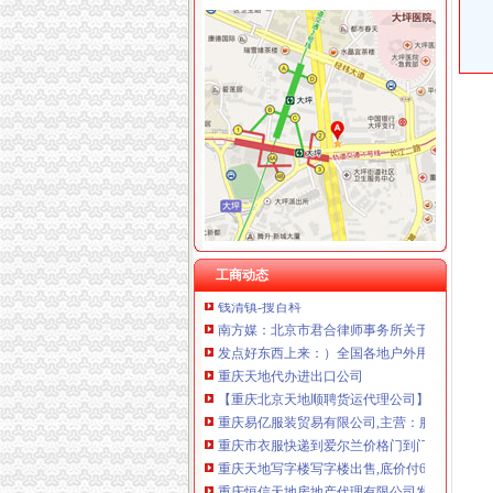
渝中区中华路小学、马家堡小学新学期响“创模”
渝中区马家堡小学_渝中区马家堡小学爱问问同
市渝中区马家堡小学股票开户,重庆市渝中区马
重庆市渝中区马家堡安利专卖店地址重庆市马
临江门代办进出口公司
广州内饰清洗：燃油系统保养GUNKM2616-
【鹿城区临江代理做账报税变更股权上门服务的
海门临江新区货运代理业务求职_海门临江新区
重庆义乌小商品营销定位招商策划方案.doc
《重庆义乌小商品城营销定位招商策划方案》.do
宝山区（黑龙江省双鸭山市辖区）-搜百科
华立业：2008年半年度报告_证券之星
工商动态
钱清镇-搜百科
南方媒：北京市君合律师事务所关于南方出版
发点好东西上来：）全国各地户外用品店详解-旅游（
重庆天地代办进出口公司
【重庆北京天地顺聘货运代理公司】网点,地址,
重庆易亿服装贸易有限公司,主营：服装服饰,
重庆市衣服快递到爱尔兰价格门到门国际包税出
重庆天地写字楼写字楼出售,底价付6万（企业
重庆恒信天地房地产代理有限公司发展战略研究