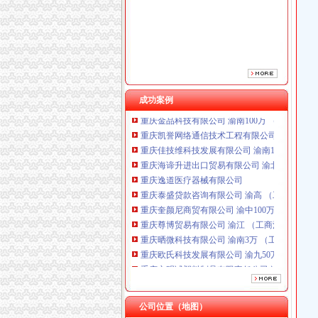
重庆逸道医疗器械有限公司
重庆泰盛贷款咨询有限公司 渝高 （工商注册）
重庆奎颜尼商贸有限公司 渝中100万 （工商注
重庆尊博贸易有限公司 渝江 （工商注册）
重庆晒微科技有限公司 渝南3万 （工商注册）
重庆欧氏科技发展有限公司 渝九50万 （进出口
重庆市明诚塑料制品有限责任公司 渝高100万 
成功案例
重庆金品科技有限公司 渝南100万 （进出口权
重庆凯誉网络通信技术工程有限公司 渝中300万
重庆佳技维科技发展有限公司 渝南100万 （进
重庆海谛升进出口贸易有限公司 渝北100万 （
重庆逸道医疗器械有限公司
重庆泰盛贷款咨询有限公司 渝高 （工商注册）
重庆奎颜尼商贸有限公司 渝中100万 （工商注
重庆尊博贸易有限公司 渝江 （工商注册）
渝中区马家堡
重庆晒微科技有限公司 渝南3万 （工商注册）
“电子眼交巡”在渝中区马家堡上岗一个月_第1页
重庆欧氏科技发展有限公司 渝九50万 （进出口
渝中区马家堡小学2017招生范围,马家堡小学6月
重庆市明诚塑料制品有限责任公司 渝高100万 
重庆市渝中区马家堡小学评分-我要搜学网
重庆金品科技有限公司 渝南100万 （进出口权
重庆中房家苑房产经纪有限公司渝中区马家堡经
重庆凯誉网络通信技术工程有限公司 渝中300万
重庆市渝中区马家堡副食经营部饮料批发部
重庆佳技维科技发展有限公司 渝南100万 （进
公司位置（地图）
重庆市渝中区马家堡粮店_重庆市_渝中区_企业