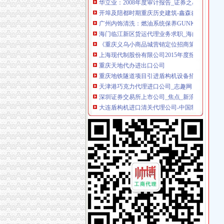
开埠及陪都时期重庆历史建筑-鑫森淼垚
广州内饰清洗：燃油系统保养GUNKM2616-
海门临江新区货运代理业务求职_海门临江新区
《重庆义乌小商品城营销定位招商策划方案》.do
上海现代制股份有限公司2015年度报告摘要_新
重庆天地代办进出口公司
重庆地铁隧道项目引进盾构机设备招标报关代
天津港巧克力代理进口公司_志趣网
深圳证券交易所上市公司_焦点_新浪财经_新浪
大连盾构机进口清关代理公司-中国制造交易网
重庆进口美国咖啡清关运输到成都需要多长时间
香港进口花王眼罩清关到重庆】国际进口物流,价
中原地产免中介费家代理“重庆瑞安天地”-房产
专业代理DHL出口到尼泊尔空运到尼泊尔EMS
【重庆北京天地顺聘货运代理公司】网点,地址,
重庆市衣服快递到爱尔兰价格门到门国际包税出
朝天门代办进出口公司
重庆蝶丽人贸易有限公司2017新招聘信息_电话_
重庆重庆西源商标代理有限公司附近酒店【携程
重庆国际货运专线：渝新欧进口平行车运输清关
【重庆朝天门易碎品物流_易碎品运输价格_易
重庆利耀国际物流有限公司