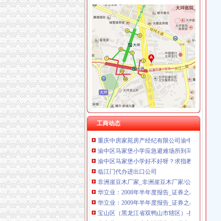
渝中区马家堡
重庆市渝中区马家堡小学2017年新生招生通告
2017年重庆二级建造师考试地点重庆市渝中区
重庆市渝中区马家堡小学校怎么样_百度知道
渝中区马家堡小学二年级三班二单元复习资料(一
说课唐令春重庆渝中区马家堡小学《可能》—
桐君阁大房重庆市渝中区马家堡八十八店
重庆市渝中区马家堡小学评论怎么样-我要搜学
工商动态
重庆中房家苑房产经纪有限公司渝中区马家堡经
渝中区马家堡小学应急避难场所到马家堡怎么走
渝中区马家堡小学好不好呀？求指教-早教幼儿
临江门代办进出口公司
非洲崖豆木厂家_非洲崖豆木厂家/公司-阿里巴
华立业：2008年半年度报告_证券之星
华立业：2009年半年度报告_证券之星
宝山区（黑龙江省双鸭山市辖区）-搜百科
华立业：2008年度审计报告_证券之星